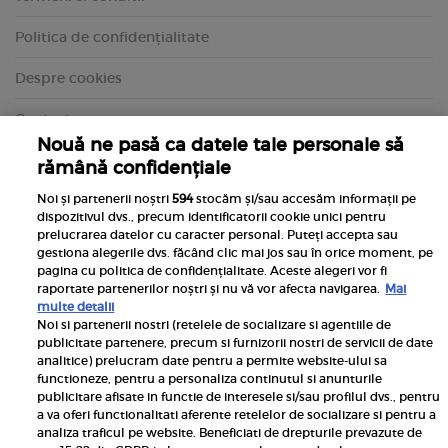
Politica de confidențialitate
Despre cookies
Contact
Nouă ne pasă ca datele tale personale să
rămână confidențiale
Noi și partenerii noștri
594
stocăm și/sau accesăm informații pe
dispozitivul dvs., precum identificatorii cookie unici pentru
prelucrarea datelor cu caracter personal. Puteți accepta sau
gestiona alegerile dvs. făcând clic mai jos sau în orice moment, pe
pagina cu politica de confidențialitate. Aceste alegeri vor fi
raportate partenerilor noștri și nu vă vor afecta navigarea.
Mai
multe detalii
Noi si partenerii nostri (retelele de socializare si agentiile de
publicitate partenere, precum si furnizorii nostri de servicii de date
Inscrie-te la newsletterul UNICA
analitice) prelucram date pentru a permite website-ului sa
functioneze, pentru a personaliza continutul si anunturile
publicitare afisate in functie de interesele si/sau profilul dvs., pentru
a va oferi functionalitati aferente retelelor de socializare si pentru a
analiza traficul pe website. Beneficiati de drepturile prevazute de