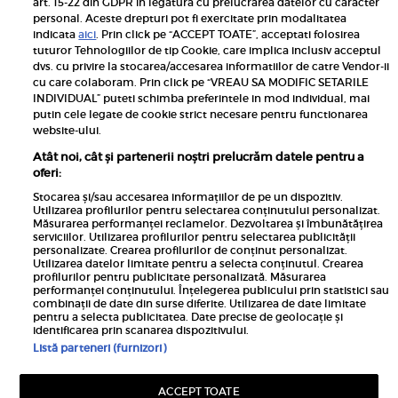
art. 15-22 din GDPR in legatura cu prelucrarea datelor cu caracter
personal. Aceste drepturi pot fi exercitate prin modalitatea
Pariază responsabil! Decizia ONJN nr. 821/25.09.2025.
indicata
aici
. Prin click pe “ACCEPT TOATE”, acceptati folosirea
Jocurile de noroc sunt interzise minorilor.
tuturor Tehnologiilor de tip Cookie, care implica inclusiv acceptul
dvs. cu privire la stocarea/accesarea informatiilor de catre Vendor-ii
Links
cu care colaboram. Prin click pe “VREAU SA MODIFIC SETARILE
INDIVIDUAL” puteti schimba preferintele in mod individual, mai
putin cele legate de cookie strict necesare pentru functionarea
Calculator sarcina
website-ului.
Unica
Atât noi, cât și partenerii noștri prelucrăm datele pentru a
Rețete
oferi:
Libertatea
Stocarea și/sau accesarea informațiilor de pe un dispozitiv.
Utilizarea profilurilor pentru selectarea conținutului personalizat.
Viva
Măsurarea performanței reclamelor. Dezvoltarea și îmbunătățirea
serviciilor. Utilizarea profilurilor pentru selectarea publicității
Libertatea pentru femei
personalizate. Crearea profilurilor de conținut personalizat.
Utilizarea datelor limitate pentru a selecta conținutul. Crearea
Elle
profilurilor pentru publicitate personalizată. Măsurarea
performanței conținutului. Înțelegerea publicului prin statistici sau
Avantaje
combinații de date din surse diferite. Utilizarea de date limitate
pentru a selecta publicitatea. Date precise de geolocație și
identificarea prin scanarea dispozitivului.
Listă parteneri (furnizori)
ACCEPT TOATE