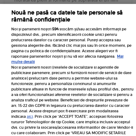
protector. Este hipoalergenic, avand pH acid. Este
Nouă ne pasă ca datele tale personale să
indicat pentru
rămână confidențiale
MAI MULTE
Noi și partenerii noștri
594
stocăm și/sau accesăm informații pe
dispozitivul dvs., precum identificatorii cookie unici pentru
prelucrarea datelor cu caracter personal. Puteți accepta sau
gestiona alegerile dvs. făcând clic mai jos sau în orice moment, pe
pagina cu politica de confidențialitate. Aceste alegeri vor fi
raportate partenerilor noștri și nu vă vor afecta navigarea.
Mai
<
...
...
...
...
>
«
10
20
29
30
31
32
33
40
»
multe detalii
Noi si partenerii nostri (retelele de socializare si agentiile de
publicitate partenere, precum si furnizorii nostri de servicii de date
analitice) prelucram date pentru a permite website-ului sa
functioneze, pentru a personaliza continutul si anunturile
publicitare afisate in functie de interesele si/sau profilul dvs., pentru
Termeni si conditii
a va oferi functionalitati aferente retelelor de socializare si pentru a
analiza traficul pe website. Beneficiati de drepturile prevazute de
Politica de confidențialitate
art. 15-22 din GDPR in legatura cu prelucrarea datelor cu caracter
personal. Aceste drepturi pot fi exercitate prin modalitatea
indicata
aici
. Prin click pe “ACCEPT TOATE”, acceptati folosirea
Despre cookies
tuturor Tehnologiilor de tip Cookie, care implica inclusiv acceptul
dvs. cu privire la stocarea/accesarea informatiilor de catre Vendor-ii
Contact
cu care colaboram. Prin click pe “VREAU SA MODIFIC SETARILE