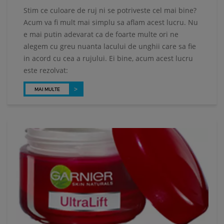
Stim ce culoare de ruj ni se potriveste cel mai bine?
Acum va fi mult mai simplu sa aflam acest lucru. Nu
e mai putin adevarat ca de foarte multe ori ne
alegem cu greu nuanta lacului de unghii care sa fie
in acord cu cea a rujului. Ei bine, acum acest lucru
este rezolvat:
MAI MULTE