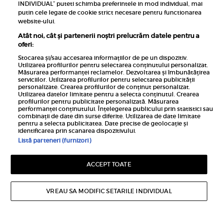
INDIVIDUAL” puteti schimba preferintele in mod individual, mai
putin cele legate de cookie strict necesare pentru functionarea
website-ului.
Atât noi, cât și partenerii noștri prelucrăm datele pentru a
oferi:
Stocarea și/sau accesarea informațiilor de pe un dispozitiv.
Utilizarea profilurilor pentru selectarea conținutului personalizat.
Măsurarea performanței reclamelor. Dezvoltarea și îmbunătățirea
serviciilor. Utilizarea profilurilor pentru selectarea publicității
personalizate. Crearea profilurilor de conținut personalizat.
Utilizarea datelor limitate pentru a selecta conținutul. Crearea
profilurilor pentru publicitate personalizată. Măsurarea
Inscrie-te la newsletterul UNICA
performanței conținutului. Înțelegerea publicului prin statistici sau
combinații de date din surse diferite. Utilizarea de date limitate
pentru a selecta publicitatea. Date precise de geolocație și
identificarea prin scanarea dispozitivului.
Listă parteneri (furnizori)
Pariază responsabil! Decizia ONJN nr. 821/25.09.2025.
ACCEPT TOATE
Jocurile de noroc sunt interzise minorilor.
VREAU SA MODIFIC SETARILE INDIVIDUAL
Links
Calculator sarcina