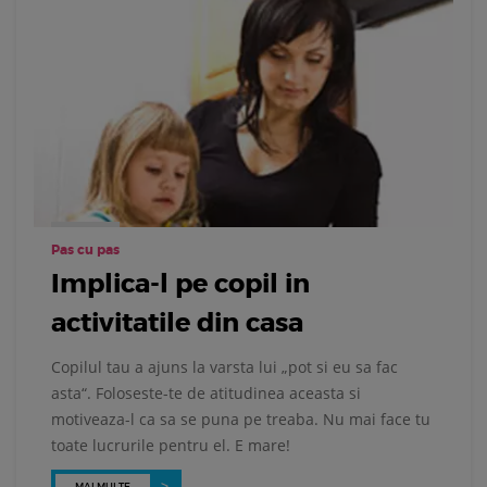
Pas cu pas
Implica-l pe copil in
activitatile din casa
Copilul tau a ajuns la varsta lui „pot si eu sa fac
asta“. Foloseste-te de atitudinea aceasta si
motiveaza-l ca sa se puna pe treaba. Nu mai face tu
toate lucrurile pentru el. E mare!
MAI MULTE