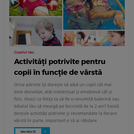
Copilul tau
Activități potrivite pentru
copii în funcție de vârstă
Orice părinte își dorește să aibă un copil cât mai
bine dezvoltat, atât intelectual și emoțional cât și
fizic. Visezi ca fetița ta să fie o renumită balerină sau
băiatul tău să meargă pe bicicletă de la 2 ani? Există
destule activități potrivite și recomandate la fiecare
vârstă în parte, important e să ai răbdare
MAI MULTE