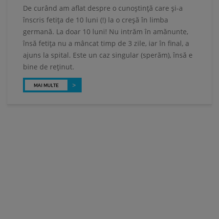
De curând am aflat despre o cunoştinţă care şi-a
înscris fetiţa de 10 luni (!) la o creşă în limba
germană. La doar 10 luni! Nu intrăm în amănunte,
însă fetiţa nu a mâncat timp de 3 zile, iar în final, a
ajuns la spital. Este un caz singular (sperăm), însă e
Ă
bine de reţinut.
MAI MULTE