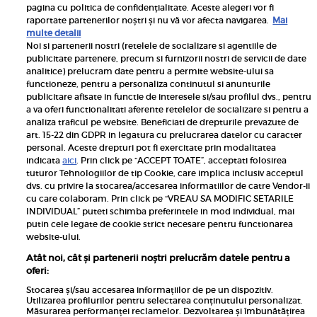
pagina cu politica de confidențialitate. Aceste alegeri vor fi
raportate partenerilor noștri și nu vă vor afecta navigarea.
Mai
multe detalii
Noi si partenerii nostri (retelele de socializare si agentiile de
publicitate partenere, precum si furnizorii nostri de servicii de date
Inscrie-te la newsletterul UNICA
analitice) prelucram date pentru a permite website-ului sa
functioneze, pentru a personaliza continutul si anunturile
publicitare afisate in functie de interesele si/sau profilul dvs., pentru
a va oferi functionalitati aferente retelelor de socializare si pentru a
analiza traficul pe website. Beneficiati de drepturile prevazute de
art. 15-22 din GDPR in legatura cu prelucrarea datelor cu caracter
personal. Aceste drepturi pot fi exercitate prin modalitatea
Pariază responsabil! Decizia ONJN nr. 821/25.09.2025.
indicata
aici
. Prin click pe “ACCEPT TOATE”, acceptati folosirea
Jocurile de noroc sunt interzise minorilor.
tuturor Tehnologiilor de tip Cookie, care implica inclusiv acceptul
dvs. cu privire la stocarea/accesarea informatiilor de catre Vendor-ii
Links
cu care colaboram. Prin click pe “VREAU SA MODIFIC SETARILE
INDIVIDUAL” puteti schimba preferintele in mod individual, mai
putin cele legate de cookie strict necesare pentru functionarea
Calculator sarcina
website-ului.
Unica
Atât noi, cât și partenerii noștri prelucrăm datele pentru a
Rețete
oferi:
Libertatea
Stocarea și/sau accesarea informațiilor de pe un dispozitiv.
Utilizarea profilurilor pentru selectarea conținutului personalizat.
Viva
Măsurarea performanței reclamelor. Dezvoltarea și îmbunătățirea