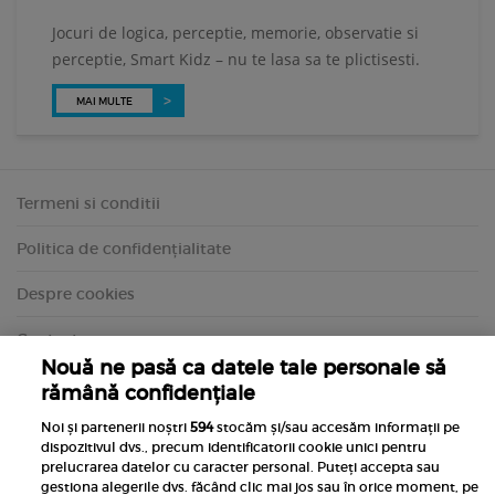
Jocuri de logica, perceptie, memorie, observatie si
perceptie, Smart Kidz – nu te lasa sa te plictisesti.
MAI MULTE
Termeni si conditii
Politica de confidențialitate
Despre cookies
Contact
Nouă ne pasă ca datele tale personale să
rămână confidențiale
Noi și partenerii noștri
594
stocăm și/sau accesăm informații pe
dispozitivul dvs., precum identificatorii cookie unici pentru
prelucrarea datelor cu caracter personal. Puteți accepta sau
gestiona alegerile dvs. făcând clic mai jos sau în orice moment, pe