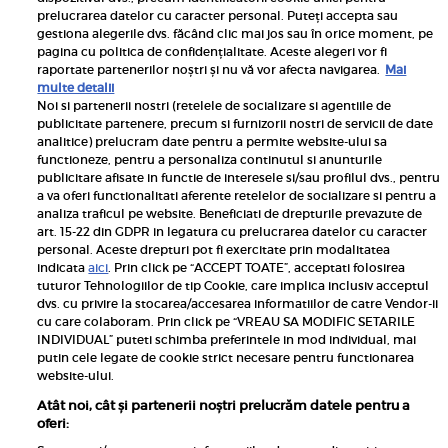
prelucrarea datelor cu caracter personal. Puteți accepta sau
gestiona alegerile dvs. făcând clic mai jos sau în orice moment, pe
pagina cu politica de confidențialitate. Aceste alegeri vor fi
raportate partenerilor noștri și nu vă vor afecta navigarea.
Mai
multe detalii
Noi si partenerii nostri (retelele de socializare si agentiile de
publicitate partenere, precum si furnizorii nostri de servicii de date
Inscrie-te la newsletterul UNICA
analitice) prelucram date pentru a permite website-ului sa
functioneze, pentru a personaliza continutul si anunturile
publicitare afisate in functie de interesele si/sau profilul dvs., pentru
a va oferi functionalitati aferente retelelor de socializare si pentru a
analiza traficul pe website. Beneficiati de drepturile prevazute de
art. 15-22 din GDPR in legatura cu prelucrarea datelor cu caracter
personal. Aceste drepturi pot fi exercitate prin modalitatea
Pariază responsabil! Decizia ONJN nr. 821/25.09.2025.
indicata
aici
. Prin click pe “ACCEPT TOATE”, acceptati folosirea
Jocurile de noroc sunt interzise minorilor.
tuturor Tehnologiilor de tip Cookie, care implica inclusiv acceptul
dvs. cu privire la stocarea/accesarea informatiilor de catre Vendor-ii
Links
cu care colaboram. Prin click pe “VREAU SA MODIFIC SETARILE
INDIVIDUAL” puteti schimba preferintele in mod individual, mai
putin cele legate de cookie strict necesare pentru functionarea
Calculator sarcina
website-ului.
Unica
Atât noi, cât și partenerii noștri prelucrăm datele pentru a
Rețete
oferi: