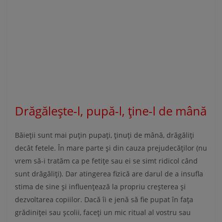
Drăgălește-l, pupă-l, ține-l de mână
Băieții sunt mai puțin pupați, ținuți de mână, drăgăliți
decât fetele. În mare parte și din cauza prejudecăților (nu
vrem să-i tratăm ca pe fetițe sau ei se simt ridicol când
sunt drăgăliți). Dar atingerea fizică are darul de a insufla
stima de sine și influențează la propriu creșterea și
dezvoltarea copiilor. Dacă îi e jenă să fie pupat în fața
grădiniței sau școlii, faceți un mic ritual al vostru sau