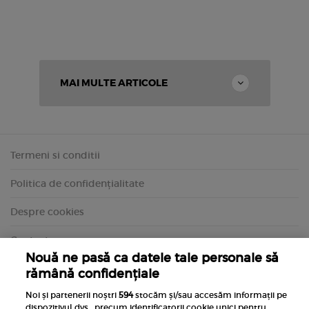
MAI MULTE ARTICOLE
Termeni si conditii
Politica de confidențialitate
Despre cookies
Contact
Nouă ne pasă ca datele tale personale să
rămână confidențiale
Noi și partenerii noștri
594
stocăm și/sau accesăm informații pe
dispozitivul dvs., precum identificatorii cookie unici pentru