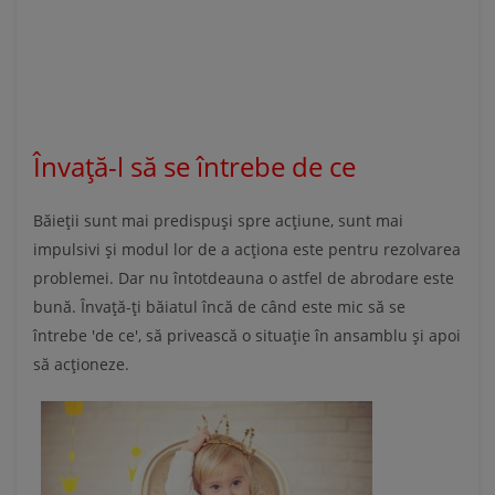
Învață-l să se întrebe de ce
Băieții sunt mai predispuși spre acțiune, sunt mai
impulsivi și modul lor de a acționa este pentru rezolvarea
problemei. Dar nu întotdeauna o astfel de abrodare este
bună. Învață-ți băiatul încă de când este mic să se
întrebe 'de ce', să privească o situație în ansamblu și apoi
să acționeze.