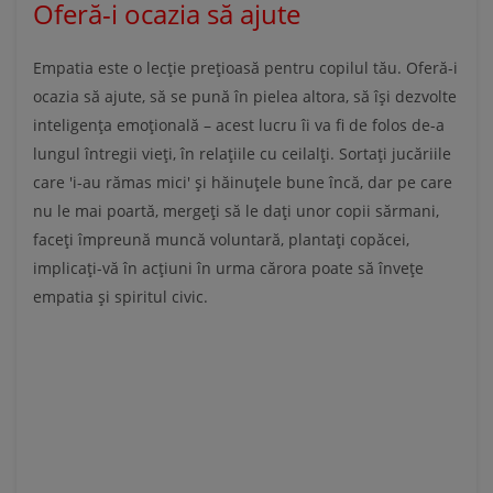
Oferă-i ocazia să ajute
Empatia este o lecție prețioasă pentru copilul tău. Oferă-i
ocazia să ajute, să se pună în pielea altora, să își dezvolte
inteligența emoțională – acest lucru îi va fi de folos de-a
lungul întregii vieți, în relațiile cu ceilalți. Sortați jucăriile
care 'i-au rămas mici' și hăinuțele bune încă, dar pe care
nu le mai poartă, mergeți să le dați unor copii sărmani,
faceți împreună muncă voluntară, plantați copăcei,
implicați-vă în acțiuni în urma cărora poate să învețe
empatia și spiritul civic.