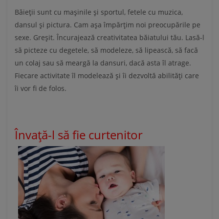
Băieții sunt cu mașinile și sportul, fetele cu muzica,
dansul și pictura. Cam așa împărțim noi preocupările pe
sexe. Greșit. Încurajează creativitatea băiatului tău. Lasă-l
să picteze cu degetele, să modeleze, să lipească, să facă
un colaj sau să meargă la dansuri, dacă asta îl atrage.
Fiecare activitate îl modelează și îi dezvoltă abilități care
îi vor fi de folos.
Învață-l să fie curtenitor