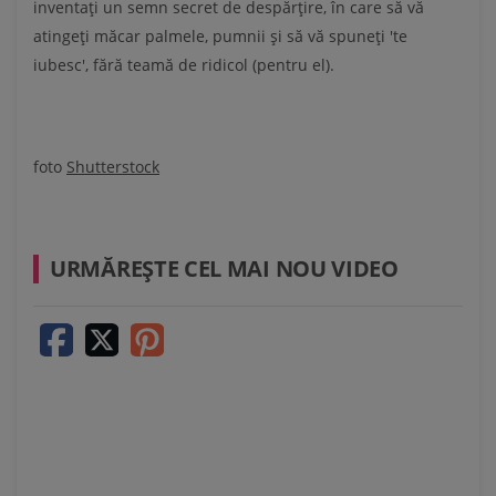
inventați un semn secret de despărțire, în care să vă
atingeți măcar palmele, pumnii și să vă spuneți 'te
iubesc', fără teamă de ridicol (pentru el).
foto
Shutterstock
URMĂREŞTE CEL MAI NOU VIDEO