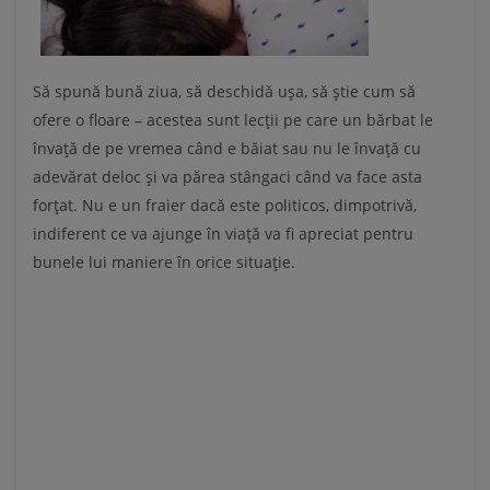
Să spună bună ziua, să deschidă ușa, să știe cum să
ofere o floare – acestea sunt lecții pe care un bărbat le
învață de pe vremea când e băiat sau nu le învață cu
adevărat deloc și va părea stângaci când va face asta
forțat. Nu e un fraier dacă este politicos, dimpotrivă,
indiferent ce va ajunge în viață va fi apreciat pentru
bunele lui maniere în orice situație.