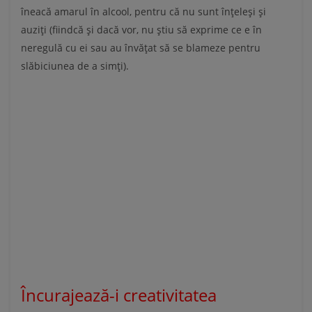
îneacă amarul în alcool, pentru că nu sunt înțeleși și
auziți (fiindcă și dacă vor, nu știu să exprime ce e în
neregulă cu ei sau au învățat să se blameze pentru
slăbiciunea de a simți).
Încurajează-i creativitatea