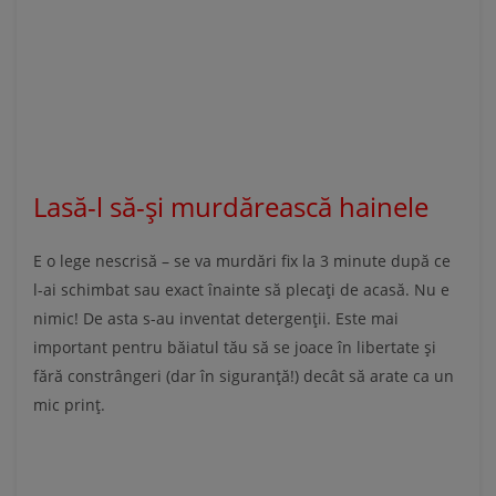
Lasă-l să-și murdărească hainele
E o lege nescrisă – se va murdări fix la 3 minute după ce
l-ai schimbat sau exact înainte să plecați de acasă. Nu e
nimic! De asta s-au inventat detergenții. Este mai
important pentru băiatul tău să se joace în libertate și
fără constrângeri (dar în siguranță!) decât să arate ca un
mic prinț.