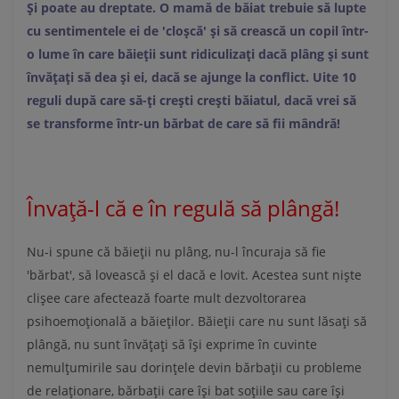
Și poate au dreptate. O mamă de băiat trebuie să lupte
cu sentimentele ei de 'cloșcă' și să crească un copil într-
o lume în care băieții sunt ridiculizați dacă plâng și sunt
învățați să dea și ei, dacă se ajunge la conflict. Uite 10
reguli după care să-ți crești crești băiatul, dacă vrei să
se transforme într-un bărbat de care să fii mândră!
Învață-l că e în regulă să plângă!
Nu-i spune că băieții nu plâng, nu-l încuraja să fie
'bărbat', să lovească și el dacă e lovit. Acestea sunt niște
clișee care afectează foarte mult dezvoltorarea
psihoemoțională a băieților. Băieții care nu sunt lăsați să
plângă, nu sunt învățați să își exprime în cuvinte
nemulțumirile sau dorințele devin bărbații cu probleme
de relaționare, bărbații care își bat soțiile sau care își