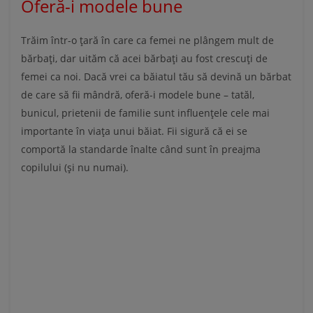
Oferă-i modele bune
Trăim într-o țară în care ca femei ne plângem mult de
bărbați, dar uităm că acei bărbați au fost crescuți de
femei ca noi. Dacă vrei ca băiatul tău să devină un bărbat
de care să fii mândră, oferă-i modele bune – tatăl,
bunicul, prietenii de familie sunt influențele cele mai
importante în viața unui băiat. Fii sigură că ei se
comportă la standarde înalte când sunt în preajma
copilului (și nu numai).