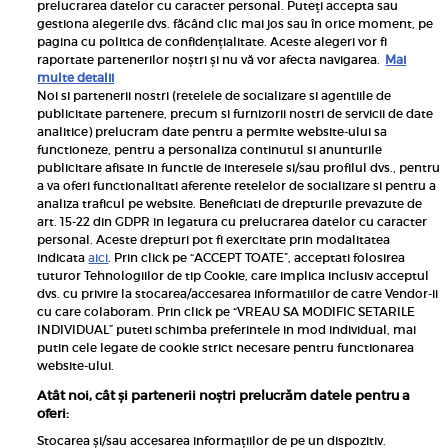
prelucrarea datelor cu caracter personal. Puteți accepta sau
gestiona alegerile dvs. făcând clic mai jos sau în orice moment, pe
pagina cu politica de confidențialitate. Aceste alegeri vor fi
raportate partenerilor noștri și nu vă vor afecta navigarea.
Mai
multe detalii
Noi si partenerii nostri (retelele de socializare si agentiile de
publicitate partenere, precum si furnizorii nostri de servicii de date
Inscrie-te la newsletterul UNICA
analitice) prelucram date pentru a permite website-ului sa
functioneze, pentru a personaliza continutul si anunturile
publicitare afisate in functie de interesele si/sau profilul dvs., pentru
a va oferi functionalitati aferente retelelor de socializare si pentru a
analiza traficul pe website. Beneficiati de drepturile prevazute de
art. 15-22 din GDPR in legatura cu prelucrarea datelor cu caracter
personal. Aceste drepturi pot fi exercitate prin modalitatea
Pariază responsabil! Decizia ONJN nr. 821/25.09.2025.
indicata
aici
. Prin click pe “ACCEPT TOATE”, acceptati folosirea
Jocurile de noroc sunt interzise minorilor.
tuturor Tehnologiilor de tip Cookie, care implica inclusiv acceptul
dvs. cu privire la stocarea/accesarea informatiilor de catre Vendor-ii
Links
cu care colaboram. Prin click pe “VREAU SA MODIFIC SETARILE
INDIVIDUAL” puteti schimba preferintele in mod individual, mai
putin cele legate de cookie strict necesare pentru functionarea
Calculator sarcina
website-ului.
Unica
Atât noi, cât și partenerii noștri prelucrăm datele pentru a
Rețete
oferi:
Libertatea
Stocarea și/sau accesarea informațiilor de pe un dispozitiv.