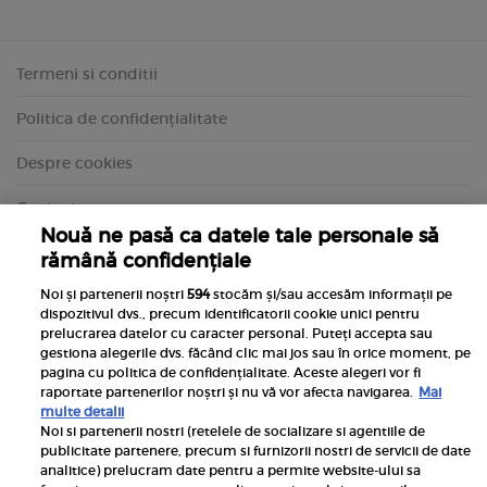
Termeni si conditii
Politica de confidențialitate
Despre cookies
Contact
Nouă ne pasă ca datele tale personale să
rămână confidențiale
Noi și partenerii noștri
594
stocăm și/sau accesăm informații pe
dispozitivul dvs., precum identificatorii cookie unici pentru
prelucrarea datelor cu caracter personal. Puteți accepta sau
gestiona alegerile dvs. făcând clic mai jos sau în orice moment, pe
pagina cu politica de confidențialitate. Aceste alegeri vor fi
raportate partenerilor noștri și nu vă vor afecta navigarea.
Mai
multe detalii
Noi si partenerii nostri (retelele de socializare si agentiile de
publicitate partenere, precum si furnizorii nostri de servicii de date
Inscrie-te la newsletterul UNICA
analitice) prelucram date pentru a permite website-ului sa