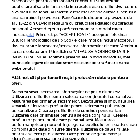
functioneze, pentru a personaliza continutul si anunturile
publicitare afisate in functie de interesele si/sau profilul dvs., pentru
a va oferi functionalitati aferente retelelor de socializare si pentru a
analiza traficul pe website. Beneficiati de drepturile prevazute de
art. 15-22 din GDPR in legatura cu prelucrarea datelor cu caracter
personal. Aceste drepturi pot fi exercitate prin modalitatea
Pariază responsabil! Decizia ONJN nr. 821/25.09.2025.
indicata
aici
. Prin click pe “ACCEPT TOATE”, acceptati folosirea
Jocurile de noroc sunt interzise minorilor.
tuturor Tehnologiilor de tip Cookie, care implica inclusiv acceptul
dvs. cu privire la stocarea/accesarea informatiilor de catre Vendor-ii
Links
cu care colaboram. Prin click pe “VREAU SA MODIFIC SETARILE
INDIVIDUAL” puteti schimba preferintele in mod individual, mai
putin cele legate de cookie strict necesare pentru functionarea
Calculator sarcina
website-ului.
Unica
Atât noi, cât și partenerii noștri prelucrăm datele pentru a
Rețete
oferi:
Libertatea
Stocarea și/sau accesarea informațiilor de pe un dispozitiv.
Utilizarea profilurilor pentru selectarea conținutului personalizat.
Viva
Măsurarea performanței reclamelor. Dezvoltarea și îmbunătățirea
serviciilor. Utilizarea profilurilor pentru selectarea publicității
Libertatea pentru femei
personalizate. Crearea profilurilor de conținut personalizat.
Utilizarea datelor limitate pentru a selecta conținutul. Crearea
Elle
profilurilor pentru publicitate personalizată. Măsurarea
performanței conținutului. Înțelegerea publicului prin statistici sau
Avantaje
combinații de date din surse diferite. Utilizarea de date limitate
pentru a selecta publicitatea. Date precise de geolocație și
identificarea prin scanarea dispozitivului.