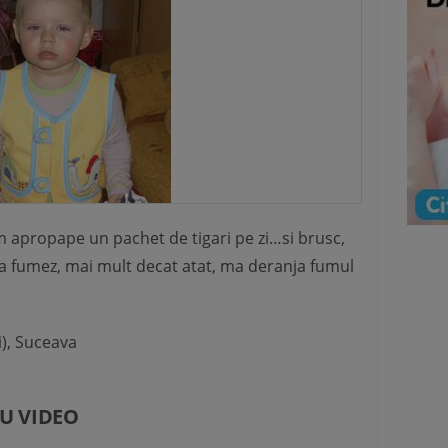
apropape un pachet de tigari pe zi…si brusc,
 sa fumez, mai mult decat atat, ma deranja fumul
i), Suceava
U VIDEO