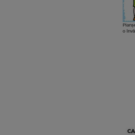
Planșe
o învă