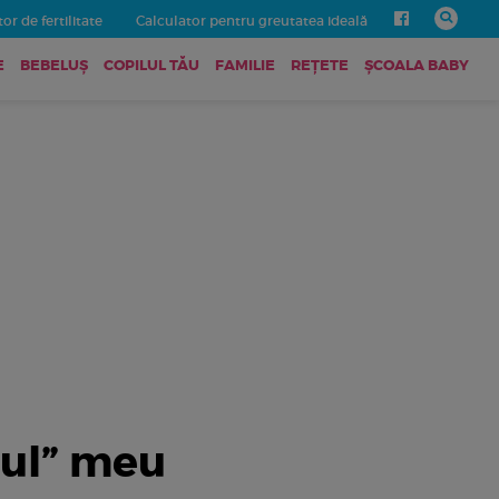
or de fertilitate
Calculator pentru greutatea ideală
E
BEBELUŞ
COPILUL TĂU
FAMILIE
REȚETE
ȘCOALA BABY
lul” meu