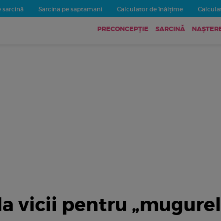
 sarcină
Sarcina pe saptamani
Calculator de înălțime
Calculat
PRECONCEPȚIE
SARCINĂ
NAȘTER
a vicii pentru „mugure