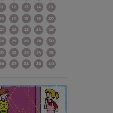
11
12
13
14
15
16
17
18
19
20
21
22
23
24
25
26
27
28
29
30
31
32
33
34
35
36
37
38
39
40