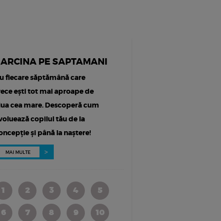
SARCINA PE SAPTAMANI
u fiecare săptămână care
rece ești tot mai aproape de
iua cea mare. Descoperă cum
voluează copilul tău de la
oncepție și până la naștere!
MAI MULTE
1
2
3
4
5
6
7
8
9
10