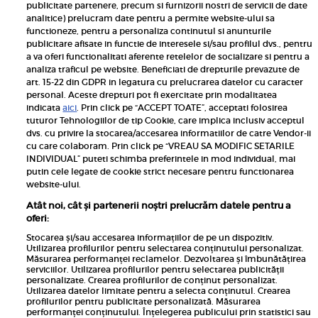
publicitate partenere, precum si furnizorii nostri de servicii de date
Inscrie-te la newsletterul UNICA
analitice) prelucram date pentru a permite website-ului sa
functioneze, pentru a personaliza continutul si anunturile
publicitare afisate in functie de interesele si/sau profilul dvs., pentru
a va oferi functionalitati aferente retelelor de socializare si pentru a
analiza traficul pe website. Beneficiati de drepturile prevazute de
art. 15-22 din GDPR in legatura cu prelucrarea datelor cu caracter
personal. Aceste drepturi pot fi exercitate prin modalitatea
Pariază responsabil! Decizia ONJN nr. 821/25.09.2025.
indicata
aici
. Prin click pe “ACCEPT TOATE”, acceptati folosirea
Jocurile de noroc sunt interzise minorilor.
tuturor Tehnologiilor de tip Cookie, care implica inclusiv acceptul
dvs. cu privire la stocarea/accesarea informatiilor de catre Vendor-ii
Links
cu care colaboram. Prin click pe “VREAU SA MODIFIC SETARILE
INDIVIDUAL” puteti schimba preferintele in mod individual, mai
putin cele legate de cookie strict necesare pentru functionarea
Calculator sarcina
website-ului.
Unica
Atât noi, cât și partenerii noștri prelucrăm datele pentru a
Rețete
oferi:
Libertatea
Stocarea și/sau accesarea informațiilor de pe un dispozitiv.
Utilizarea profilurilor pentru selectarea conținutului personalizat.
Viva
Măsurarea performanței reclamelor. Dezvoltarea și îmbunătățirea
serviciilor. Utilizarea profilurilor pentru selectarea publicității
Libertatea pentru femei
personalizate. Crearea profilurilor de conținut personalizat.
Utilizarea datelor limitate pentru a selecta conținutul. Crearea
Elle
profilurilor pentru publicitate personalizată. Măsurarea
performanței conținutului. Înțelegerea publicului prin statistici sau