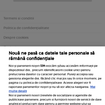
Termeni si conditii
Politica de confidențialitate
Despre cookies
Contact
Nouă ne pasă ca datele tale personale să
rămână confidențiale
Noi și partenerii noștri
594
stocăm și/sau accesăm informații pe
dispozitivul dvs., precum identificatorii cookie unici pentru
prelucrarea datelor cu caracter personal. Puteți accepta sau
gestiona alegerile dvs. făcând clic mai jos sau în orice moment, pe
pagina cu politica de confidențialitate. Aceste alegeri vor fi
raportate partenerilor noștri și nu vă vor afecta navigarea.
Mai
multe detalii
Noi si partenerii nostri (retelele de socializare si agentiile de
publicitate partenere, precum si furnizorii nostri de servicii de date
Inscrie-te la newsletterul UNICA
analitice) prelucram date pentru a permite website-ului sa