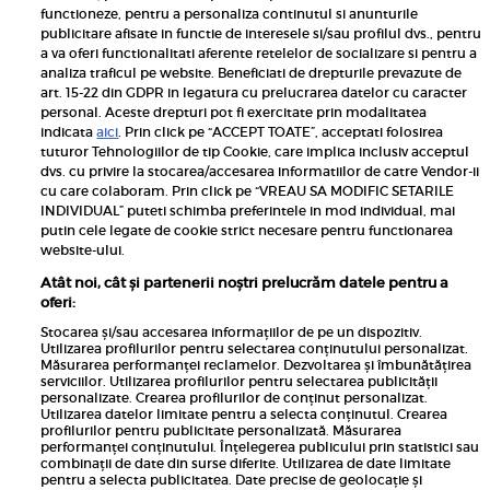
functioneze, pentru a personaliza continutul si anunturile
publicitare afisate in functie de interesele si/sau profilul dvs., pentru
a va oferi functionalitati aferente retelelor de socializare si pentru a
analiza traficul pe website. Beneficiati de drepturile prevazute de
art. 15-22 din GDPR in legatura cu prelucrarea datelor cu caracter
personal. Aceste drepturi pot fi exercitate prin modalitatea
Pariază responsabil! Decizia ONJN nr. 821/25.09.2025.
indicata
aici
. Prin click pe “ACCEPT TOATE”, acceptati folosirea
Jocurile de noroc sunt interzise minorilor.
tuturor Tehnologiilor de tip Cookie, care implica inclusiv acceptul
dvs. cu privire la stocarea/accesarea informatiilor de catre Vendor-ii
Links
cu care colaboram. Prin click pe “VREAU SA MODIFIC SETARILE
INDIVIDUAL” puteti schimba preferintele in mod individual, mai
putin cele legate de cookie strict necesare pentru functionarea
Calculator sarcina
website-ului.
Unica
Atât noi, cât și partenerii noștri prelucrăm datele pentru a
Rețete
oferi:
Libertatea
Stocarea și/sau accesarea informațiilor de pe un dispozitiv.
Utilizarea profilurilor pentru selectarea conținutului personalizat.
Viva
Măsurarea performanței reclamelor. Dezvoltarea și îmbunătățirea
serviciilor. Utilizarea profilurilor pentru selectarea publicității
Libertatea pentru femei
personalizate. Crearea profilurilor de conținut personalizat.
Utilizarea datelor limitate pentru a selecta conținutul. Crearea
Elle
profilurilor pentru publicitate personalizată. Măsurarea
performanței conținutului. Înțelegerea publicului prin statistici sau
Avantaje
combinații de date din surse diferite. Utilizarea de date limitate
pentru a selecta publicitatea. Date precise de geolocație și