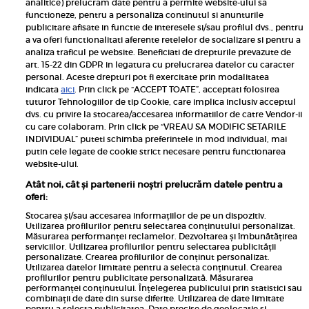
Inscrie-te la newsletterul UNICA
analitice) prelucram date pentru a permite website-ului sa
functioneze, pentru a personaliza continutul si anunturile
publicitare afisate in functie de interesele si/sau profilul dvs., pentru
a va oferi functionalitati aferente retelelor de socializare si pentru a
analiza traficul pe website. Beneficiati de drepturile prevazute de
art. 15-22 din GDPR in legatura cu prelucrarea datelor cu caracter
personal. Aceste drepturi pot fi exercitate prin modalitatea
Pariază responsabil! Decizia ONJN nr. 821/25.09.2025.
indicata
aici
. Prin click pe “ACCEPT TOATE”, acceptati folosirea
Jocurile de noroc sunt interzise minorilor.
tuturor Tehnologiilor de tip Cookie, care implica inclusiv acceptul
dvs. cu privire la stocarea/accesarea informatiilor de catre Vendor-ii
Links
cu care colaboram. Prin click pe “VREAU SA MODIFIC SETARILE
INDIVIDUAL” puteti schimba preferintele in mod individual, mai
putin cele legate de cookie strict necesare pentru functionarea
Calculator sarcina
website-ului.
Unica
Atât noi, cât și partenerii noștri prelucrăm datele pentru a
Rețete
oferi:
Libertatea
Stocarea și/sau accesarea informațiilor de pe un dispozitiv.
Utilizarea profilurilor pentru selectarea conținutului personalizat.
Viva
Măsurarea performanței reclamelor. Dezvoltarea și îmbunătățirea
serviciilor. Utilizarea profilurilor pentru selectarea publicității
Libertatea pentru femei
personalizate. Crearea profilurilor de conținut personalizat.
Utilizarea datelor limitate pentru a selecta conținutul. Crearea
Elle
profilurilor pentru publicitate personalizată. Măsurarea
performanței conținutului. Înțelegerea publicului prin statistici sau
Avantaje
combinații de date din surse diferite. Utilizarea de date limitate
pentru a selecta publicitatea. Date precise de geolocație și