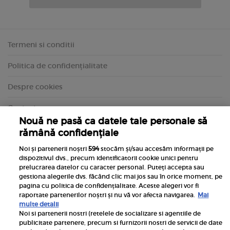
Termeni si conditii
Politica de confidențialitate
Despre cookies
Contact
Nouă ne pasă ca datele tale personale să
rămână confidențiale
Noi și partenerii noștri
594
stocăm și/sau accesăm informații pe
dispozitivul dvs., precum identificatorii cookie unici pentru
prelucrarea datelor cu caracter personal. Puteți accepta sau
gestiona alegerile dvs. făcând clic mai jos sau în orice moment, pe
pagina cu politica de confidențialitate. Aceste alegeri vor fi
raportate partenerilor noștri și nu vă vor afecta navigarea.
Mai
multe detalii
Noi si partenerii nostri (retelele de socializare si agentiile de
publicitate partenere, precum si furnizorii nostri de servicii de date