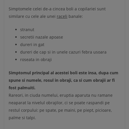
Simptomele celei de-a cincea boli a copilariei sunt
similare cu cele ale unei
raceli
banale:
stranut
secretii nazale apoase
dureri in gat
dureri de cap si in unele cazuri febra usoara
roseata in obraji
Simptomul principal al acestei boli este insa, dupa cum
spune si numele, rosul in obraji, ca si cum obrajii ar fi
fost palmuiti.
Rareori, in ciuda numelui, eruptia aparuta nu ramane
neaparat la nivelul obrajilor, ci se poate raspandi pe
restul corpului: pe spate, pe maini, pe piept, picioare,
palme si talpi.