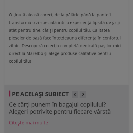
O ținută aleasă corect, de la pălărie până la pantofi,
transformă o zi specială într-o experiență lipsită de griji
atât pentru tine, cât și pentru copilul tău. Calitatea
pieselor de bază face întotdeauna diferența în confortul
zilnic. Descoperă colecția completă dedicată pașilor mici
direct la Marelbo și alege produse calitative pentru
copilul tău!
PE ACELAȘI SUBIECT
Ce cărți punem în bagajul copilului?
40 
Alegeri potrivite pentru fiecare vârstă
de 
Citește mai multe
Cit