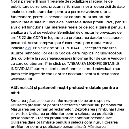
Noi si partenerii nostri (retelele de socializare si agentiile de
publicitate partenere, precum si furnizorii nostri de servicii de date
Inscrie-te la newsletterul UNICA
analitice) prelucram date pentru a permite website-ului sa
functioneze, pentru a personaliza continutul si anunturile
publicitare afisate in functie de interesele si/sau profilul dvs., pentru
a va oferi functionalitati aferente retelelor de socializare si pentru a
analiza traficul pe website. Beneficiati de drepturile prevazute de
art. 15-22 din GDPR in legatura cu prelucrarea datelor cu caracter
personal. Aceste drepturi pot fi exercitate prin modalitatea
Pariază responsabil! Decizia ONJN nr. 821/25.09.2025.
indicata
aici
. Prin click pe “ACCEPT TOATE”, acceptati folosirea
Jocurile de noroc sunt interzise minorilor.
tuturor Tehnologiilor de tip Cookie, care implica inclusiv acceptul
dvs. cu privire la stocarea/accesarea informatiilor de catre Vendor-ii
Links
cu care colaboram. Prin click pe “VREAU SA MODIFIC SETARILE
INDIVIDUAL” puteti schimba preferintele in mod individual, mai
putin cele legate de cookie strict necesare pentru functionarea
Calculator sarcina
website-ului.
Unica
Atât noi, cât și partenerii noștri prelucrăm datele pentru a
Rețete
oferi:
Libertatea
Stocarea și/sau accesarea informațiilor de pe un dispozitiv.
Utilizarea profilurilor pentru selectarea conținutului personalizat.
Viva
Măsurarea performanței reclamelor. Dezvoltarea și îmbunătățirea
serviciilor. Utilizarea profilurilor pentru selectarea publicității
Libertatea pentru femei
personalizate. Crearea profilurilor de conținut personalizat.
Utilizarea datelor limitate pentru a selecta conținutul. Crearea
Elle
profilurilor pentru publicitate personalizată. Măsurarea