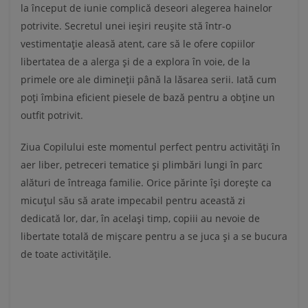
la început de iunie complică deseori alegerea hainelor
potrivite. Secretul unei ieșiri reușite stă într-o
vestimentație aleasă atent, care să le ofere copiilor
libertatea de a alerga și de a explora în voie, de la
primele ore ale dimineții până la lăsarea serii. Iată cum
poți îmbina eficient piesele de bază pentru a obține un
outfit potrivit.
Ziua Copilului este momentul perfect pentru activități în
aer liber, petreceri tematice și plimbări lungi în parc
alături de întreaga familie. Orice părinte își dorește ca
micuțul său să arate impecabil pentru această zi
dedicată lor, dar, în același timp, copiii au nevoie de
libertate totală de mișcare pentru a se juca și a se bucura
de toate activitățile.