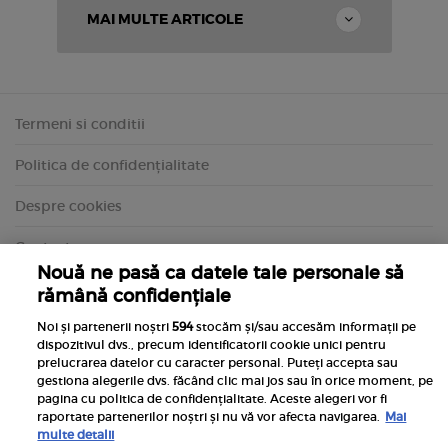
MAI MULTE ARTICOLE
Termeni si conditii
Politica de confidențialitate
Despre cookies
Contact
Nouă ne pasă ca datele tale personale să
rămână confidențiale
Noi și partenerii noștri
594
stocăm și/sau accesăm informații pe
dispozitivul dvs., precum identificatorii cookie unici pentru
prelucrarea datelor cu caracter personal. Puteți accepta sau
gestiona alegerile dvs. făcând clic mai jos sau în orice moment, pe
pagina cu politica de confidențialitate. Aceste alegeri vor fi
raportate partenerilor noștri și nu vă vor afecta navigarea.
Mai
multe detalii