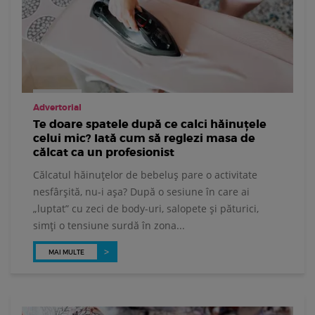
Advertorial
Te doare spatele după ce calci hăinuțele
celui mic? Iată cum să reglezi masa de
călcat ca un profesionist
Călcatul hăinuțelor de bebeluș pare o activitate
nesfârșită, nu-i așa? După o sesiune în care ai
„luptat” cu zeci de body-uri, salopete și păturici,
simți o tensiune surdă în zona...
MAI MULTE