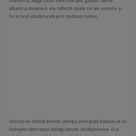
cromatică, alege culori deschise (alb, galben, verde,
albastru) deoarece, ele reflectă razele UV ale soarelui și
nu le lasă să pătrundă prin țesătura hainei.
Dincolo de îmbrăcăminte, atenția principală trebuie să se
îndrepte către baza întregii ținute: încălțămintea. O zi