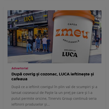
Advertorial
După covrig și cozonac, LUCA ieftinește și
cafeaua
După ce a ieftinit covrigul în plin val de scumpiri și a
lansat cozonacul de Paște la un preț pe care și l-a
putut permite oricine, Tinervis Group continuă seria
ieftinirii produselor și...