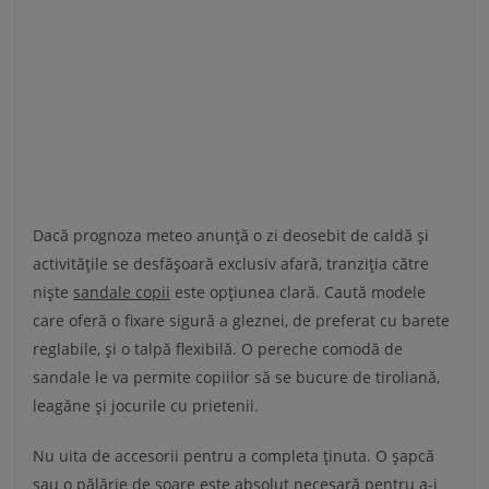
Dacă prognoza meteo anunță o zi deosebit de caldă și
activitățile se desfășoară exclusiv afară, tranziția către
niște
sandale copii
este opțiunea clară. Caută modele
care oferă o fixare sigură a gleznei, de preferat cu barete
reglabile, și o talpă flexibilă. O pereche comodă de
sandale le va permite copiilor să se bucure de tiroliană,
leagăne și jocurile cu prietenii.
Nu uita de accesorii pentru a completa ținuta. O șapcă
sau o pălărie de soare este absolut necesară pentru a-i