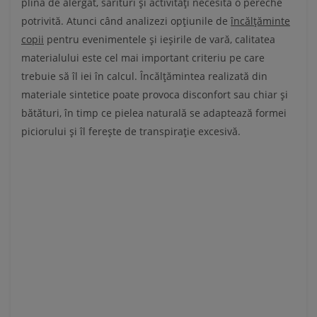
plină de alergat, sărituri și activități necesită o pereche
potrivită. Atunci când analizezi opțiunile de
încălțăminte
copii
pentru evenimentele și ieșirile de vară, calitatea
materialului este cel mai important criteriu pe care
trebuie să îl iei în calcul. Încălțămintea realizată din
materiale sintetice poate provoca disconfort sau chiar și
bătături, în timp ce pielea naturală se adaptează formei
piciorului și îl ferește de transpirație excesivă.