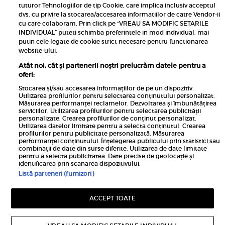
tuturor Tehnologiilor de tip Cookie, care implica inclusiv acceptul
dvs. cu privire la stocarea/accesarea informatiilor de catre Vendor-ii
Links
cu care colaboram. Prin click pe “VREAU SA MODIFIC SETARILE
INDIVIDUAL” puteti schimba preferintele in mod individual, mai
putin cele legate de cookie strict necesare pentru functionarea
Calculator sarcina
website-ului.
Unica
Atât noi, cât și partenerii noștri prelucrăm datele pentru a
Rețete
oferi:
Libertatea
Stocarea și/sau accesarea informațiilor de pe un dispozitiv.
Utilizarea profilurilor pentru selectarea conținutului personalizat.
Viva
Măsurarea performanței reclamelor. Dezvoltarea și îmbunătățirea
serviciilor. Utilizarea profilurilor pentru selectarea publicității
Libertatea pentru femei
personalizate. Crearea profilurilor de conținut personalizat.
Utilizarea datelor limitate pentru a selecta conținutul. Crearea
Elle
profilurilor pentru publicitate personalizată. Măsurarea
performanței conținutului. Înțelegerea publicului prin statistici sau
Avantaje
combinații de date din surse diferite. Utilizarea de date limitate
pentru a selecta publicitatea. Date precise de geolocație și
identificarea prin scanarea dispozitivului.
Listă parteneri (furnizori)
ACCEPT TOATE