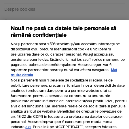
Despre cookies
Contact
Nouă ne pasă ca datele tale personale să
rămână confidențiale
Noi și partenerii noștri
594
stocăm și/sau accesăm informații pe
dispozitivul dvs., precum identificatorii cookie unici pentru
prelucrarea datelor cu caracter personal. Puteți accepta sau
gestiona alegerile dvs. făcând clic mai jos sau în orice moment, pe
pagina cu politica de confidențialitate. Aceste alegeri vor fi
raportate partenerilor noștri și nu vă vor afecta navigarea.
Mai
multe detalii
Noi si partenerii nostri (retelele de socializare si agentiile de
publicitate partenere, precum si furnizorii nostri de servicii de date
Inscrie-te la newsletterul UNICA
analitice) prelucram date pentru a permite website-ului sa
functioneze, pentru a personaliza continutul si anunturile
publicitare afisate in functie de interesele si/sau profilul dvs., pentru
a va oferi functionalitati aferente retelelor de socializare si pentru a
analiza traficul pe website. Beneficiati de drepturile prevazute de
art. 15-22 din GDPR in legatura cu prelucrarea datelor cu caracter
personal. Aceste drepturi pot fi exercitate prin modalitatea
Pariază responsabil! Decizia ONJN nr. 821/25.09.2025.
indicata
aici
. Prin click pe “ACCEPT TOATE”, acceptati folosirea
Jocurile de noroc sunt interzise minorilor.