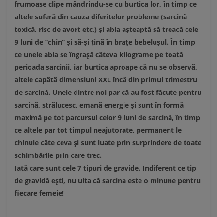
frumoase clipe mândrindu-se cu burtica lor, în timp ce
altele suferă din cauza diferitelor probleme (sarcină
toxică, risc de avort etc.) şi abia aşteaptă să treacă cele
9 luni de ”chin” şi să-şi ţină în braţe bebeluşul. În timp
ce unele abia se îngraşă câteva kilograme pe toată
perioada sarcinii, iar burtica aproape că nu se observă,
altele capătă dimensiuni XXL încă din primul trimestru
de sarcină. Unele dintre noi par că au fost făcute pentru
sarcină, strălucesc, emană energie şi sunt în formă
maximă pe tot parcursul celor 9 luni de sarcină, în timp
ce altele par tot timpul neajutorate, permanent le
chinuie câte ceva şi sunt luate prin surprindere de toate
schimbările prin care trec.
Iată care sunt cele 7 tipuri de gravide. Indiferent ce tip
de gravidă eşti, nu uita că sarcina este o minune pentru
fiecare femeie!