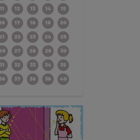
11
12
13
14
15
16
17
18
19
20
21
22
23
24
25
26
27
28
29
30
31
32
33
34
35
36
37
38
39
40