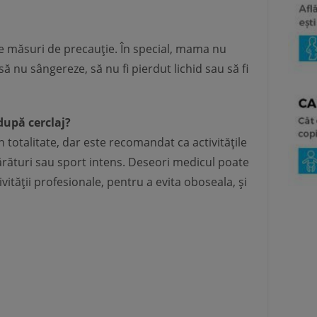
te măsuri de precauție. În special, mama nu
 să nu sângereze, să nu fi pierdut lichid sau să fi
după cerclaj?
 totalitate, dar este recomandat ca activitățile
părături sau sport intens. Deseori medicul poate
ității profesionale, pentru a evita oboseala, și