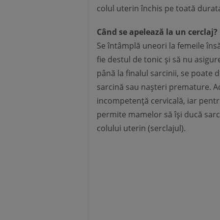
colul uterin închis pe toată durat
Când se apelează la un cerclaj?
Se întâmplă uneori la femeile însăr
fie destul de tonic și să nu asigu
până la finalul sarcinii, se poat
sarcină sau nașteri premature. A
incompetență cervicală, iar pentr
permite mamelor să își ducă sarci
colului uterin (serclajul).