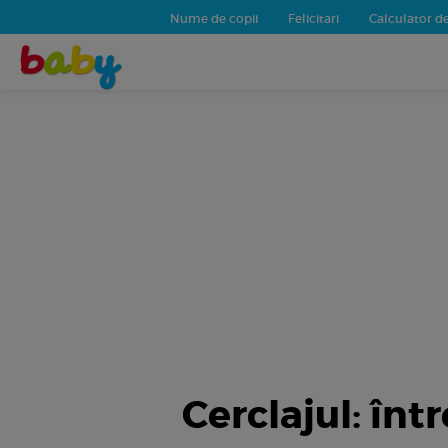
Nume de copii
Felicitari
Calculator de
Cerclajul: înt