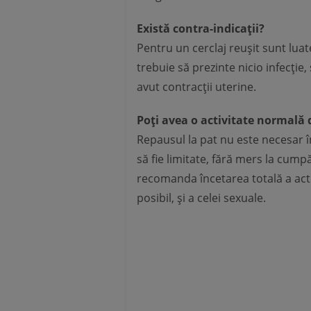
Există contra-indicații?
Pentru un cerclaj reușit sunt lua
trebuie să prezinte nicio infecție,
avut contracții uterine.
Poți avea o activitate normală 
Repausul la pat nu este necesar în
să fie limitate, fără mers la cum
recomanda încetarea totală a activ
posibil, și a celei sexuale.