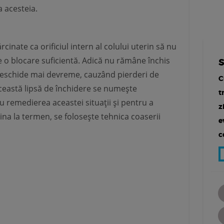
a acesteia.
cinate ca orificiul intern al colului uterin să nu
re o blocare suficientă. Adică nu rămâne închis
e deschide mai devreme, cauzând pierderi de
C
ceastă lipsă de închidere se numește
t
u remedierea aceastei situații și pentru a
z
na la termen, se folosește tehnica coaserii
e
c