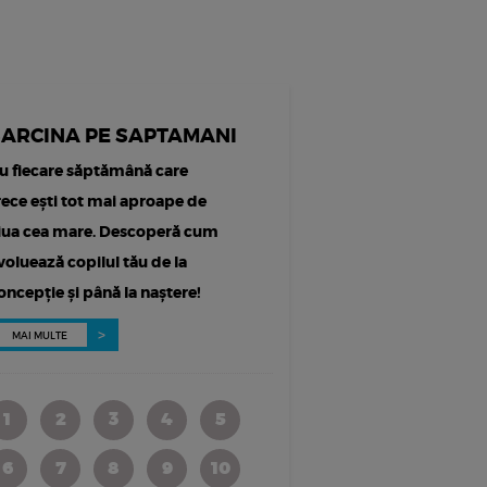
SARCINA PE SAPTAMANI
u fiecare săptămână care
rece ești tot mai aproape de
iua cea mare. Descoperă cum
voluează copilul tău de la
oncepție și până la naștere!
MAI MULTE
1
2
3
4
5
6
7
8
9
10