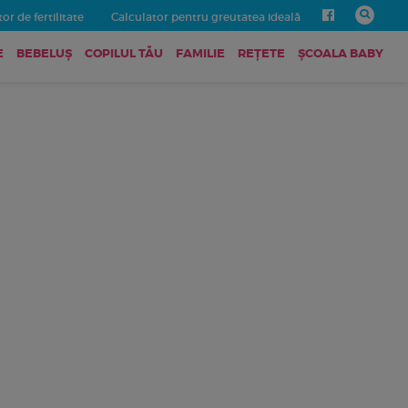
or de fertilitate
Calculator pentru greutatea ideală
E
BEBELUŞ
COPILUL TĂU
FAMILIE
REȚETE
ȘCOALA BABY