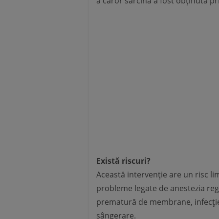
a căror sarcină a fost obținută prin
Există riscuri?
Această intervenție are un risc li
probleme legate de anestezia reg
prematură de membrane, infecție c
sângerare.