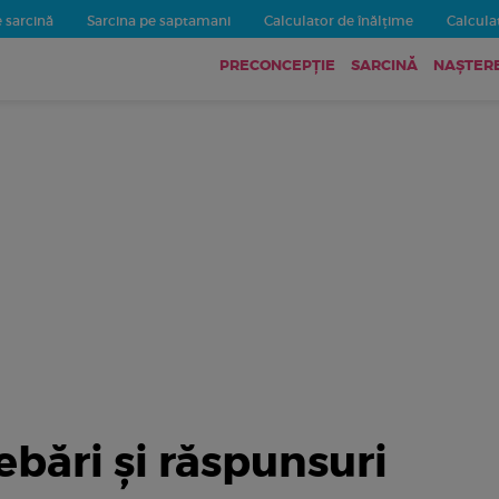
 sarcină
Sarcina pe saptamani
Calculator de înălțime
Calculat
PRECONCEPȚIE
SARCINĂ
NAȘTER
rebări și răspunsuri