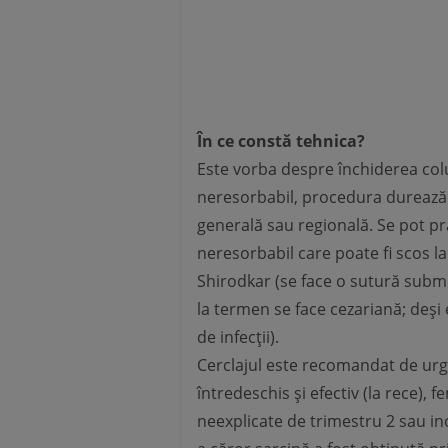
În ce constă tehnica?
Este vorba despre închiderea colul
neresorbabil, procedura durează 
generală sau regională. Se pot p
neresorbabil care poate fi scos 
Shirodkar (se face o sutură submuc
la termen se face cezariană; deși 
de infecții).
Cerclajul este recomandat de urge
întredeschis și efectiv (la rece),
neexplicate de trimestru 2 sau inc