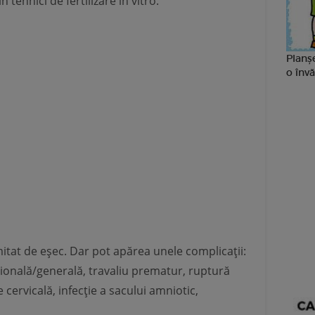
 tehnici de fertilizare in vitro.
Planșe
o învă
mitat de eșec. Dar pot apărea unele complicații:
ională/generală, travaliu prematur, ruptură
ervicală, infecție a sacului amniotic,