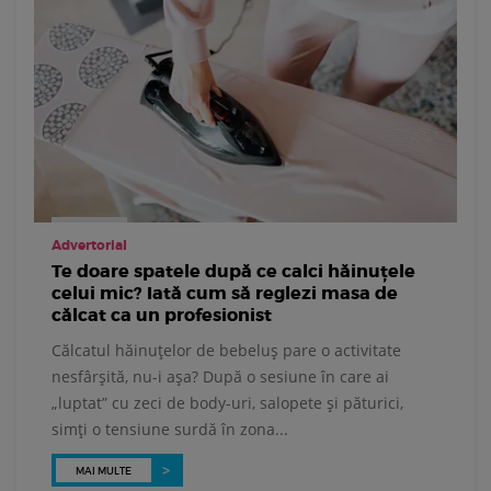
Advertorial
Te doare spatele după ce calci hăinuțele
celui mic? Iată cum să reglezi masa de
călcat ca un profesionist
Călcatul hăinuțelor de bebeluș pare o activitate
nesfârșită, nu-i așa? După o sesiune în care ai
„luptat” cu zeci de body-uri, salopete și păturici,
simți o tensiune surdă în zona...
MAI MULTE