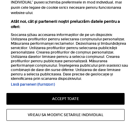
INDIVIDUAL” puteti schimba preferintele in mod individual, mai
putin cele legate de cookie strict necesare pentru functionarea
website-ului.
Atât noi, cât și partenerii noștri prelucrăm datele pentru a
oferi:
Stocarea și/sau accesarea informațiilor de pe un dispozitiv.
Utilizarea profilurilor pentru selectarea conținutului personalizat.
Advertorial
Măsurarea performanței reclamelor. Dezvoltarea și îmbunătățirea
Copilul meu vine pentru prima dată la
serviciilor. Utilizarea profilurilor pentru selectarea publicității
personalizate. Crearea profilurilor de conținut personalizat.
medicul dentist
Utilizarea datelor limitate pentru a selecta conținutul. Crearea
profilurilor pentru publicitate personalizată. Măsurarea
O primă întâlnire cu medicul stomatolog nu
performanței conținutului. Înțelegerea publicului prin statistici sau
înseamnă automat un tratament. În cele mai multe
combinații de date din surse diferite. Utilizarea de date limitate
pentru a selecta publicitatea. Date precise de geolocație și
situații, este vorba despre acomodare, încredere și
identificarea prin scanarea dispozitivului.
prevenție, în ritmul potrivit pentru...
Listă parteneri (furnizori)
MAI MULTE
ACCEPT TOATE
VREAU SA MODIFIC SETARILE INDIVIDUAL