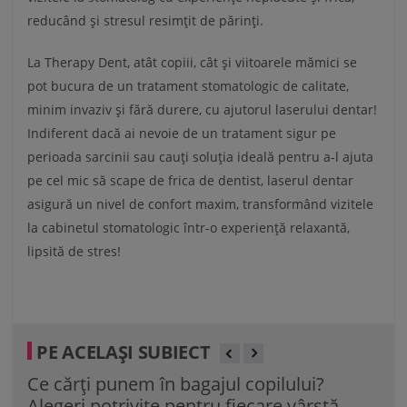
reducând și stresul resimțit de părinți.
La Therapy Dent, atât copiii, cât și viitoarele mămici se
pot bucura de un tratament stomatologic de calitate,
minim invaziv și fără durere, cu ajutorul laserului dentar!
Indiferent dacă ai nevoie de un tratament sigur pe
perioada sarcinii sau cauți soluția ideală pentru a-l ajuta
pe cel mic să scape de frica de dentist, laserul dentar
asigură un nivel de confort maxim, transformând vizitele
la cabinetul stomatologic într-o experiență relaxantă,
lipsită de stres!
PE ACELAȘI SUBIECT
Ce cărți punem în bagajul copilului?
40 
Alegeri potrivite pentru fiecare vârstă
de 