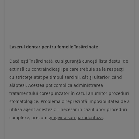
Laserul dentar pentru femeile însărcinate
Dacă ești însărcinată, cu siguranță cunoști lista destul de
extinsă cu contraindicații pe care trebuie să le respecți
cu strictețe atât pe timpul sarcinii, cât și ulterior, când
alăptezi. Acestea pot complica administrarea
tratamentului corespunzător în cazul anumitor proceduri
stomatologice. Problema o reprezintă imposibilitatea de a
utiliza agent anestezic – necesar în cazul unor proceduri
complexe, precum
gingivita sau parodontoza
.