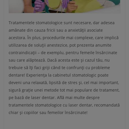
Tratamentele stomatologice sunt necesare, dar adesea
amânate din cauza fricii sau a anxietății asociate
acestora. În plus, procedurile mai complexe, care implică
utilizarea de soluții anestezice, pot prezenta anumite
contraindicații – de exemplu, pentru femeile însărcinate
sau care alăptează. Dacă acesta este și cazul tău, nu
trebuie să îți faci griji când te confrunți cu probleme
dentare! Experiența la cabinetul stomatologic poate
deveni una relaxată, lipsită de stres și, cel mai important,
sigură grație unei metode tot mai populare de tratament,
pe bază de laser dentar. Află mai multe despre
tratamentele stomatologice cu laser dentar, recomandată
chiar și copiilor sau femeilor însărcinate!