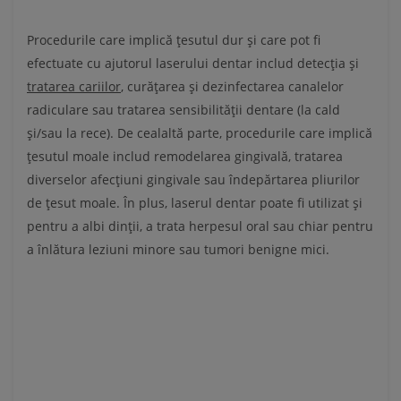
Procedurile care implică țesutul dur și care pot fi
efectuate cu ajutorul laserului dentar includ detecția și
tratarea cariilor
, curățarea și dezinfectarea canalelor
radiculare sau tratarea sensibilității dentare (la cald
și/sau la rece). De cealaltă parte, procedurile care implică
țesutul moale includ remodelarea gingivală, tratarea
diverselor afecțiuni gingivale sau îndepărtarea pliurilor
de țesut moale. În plus, laserul dentar poate fi utilizat și
pentru a albi dinții, a trata herpesul oral sau chiar pentru
a înlătura leziuni minore sau tumori benigne mici.