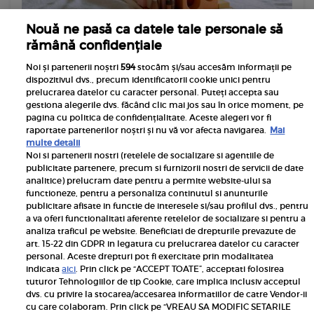
Nouă ne pasă ca datele tale personale să
rămână confidențiale
Advertorial
MacBook-ul familiei: greșelile care îi
Noi și partenerii noștri
594
stocăm și/sau accesăm informații pe
scurtează viața și ce faci când se strică
dispozitivul dvs., precum identificatorii cookie unici pentru
totuși
prelucrarea datelor cu caracter personal. Puteți accepta sau
gestiona alegerile dvs. făcând clic mai jos sau în orice moment, pe
În multe familii, laptopul a devenit obiectul de care
pagina cu politica de confidențialitate. Aceste alegeri vor fi
depinde aproape totul: temele și proiectele copiilor,
raportate partenerilor noștri și nu vă vor afecta navigarea.
Mai
multe detalii
ședințele cu învățătoarea, lucrul de acasă și — poate
Noi si partenerii nostri (retelele de socializare si agentiile de
cel mai prețios — mii...
publicitate partenere, precum si furnizorii nostri de servicii de date
analitice) prelucram date pentru a permite website-ului sa
MAI MULTE
functioneze, pentru a personaliza continutul si anunturile
publicitare afisate in functie de interesele si/sau profilul dvs., pentru
a va oferi functionalitati aferente retelelor de socializare si pentru a
analiza traficul pe website. Beneficiati de drepturile prevazute de
art. 15-22 din GDPR in legatura cu prelucrarea datelor cu caracter
personal. Aceste drepturi pot fi exercitate prin modalitatea
indicata
aici
. Prin click pe “ACCEPT TOATE”, acceptati folosirea
tuturor Tehnologiilor de tip Cookie, care implica inclusiv acceptul
dvs. cu privire la stocarea/accesarea informatiilor de catre Vendor-ii
cu care colaboram. Prin click pe “VREAU SA MODIFIC SETARILE