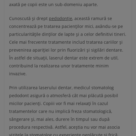
axată pe copii este un sub-domeniu aparte.
Cunoscută și drept
pedodonție
, această ramură se
concentrează pe tratarea pacienților mici, axându-se pe
particularitățile dinților de lapte și a celor definitivi tineri.
Cele mai frecvente tratamente includ tratarea cariilor și
prevenirea apariției lor prin fluorizări și sigilări dentare.
În astfel de situații, laserul dentar este extrem de util,
contribuind la realizarea unor tratamente minim
invazive.
Prin utilizarea laserului dentar, medicul stomatolog
pedodont asigură o atmosferă cât mai plăcută posibil
micilor pacienți. Copiii vor fi mai relaxați în cazul
tratamentelor care nu implică freza stomatologică,
sângerare și, mai ales, durere în timpul sau după
procedura respectivă. Astfel, aceștia nu vor mai asocia
vizitele la stomatolog cu experiențe neplăcute și frică,