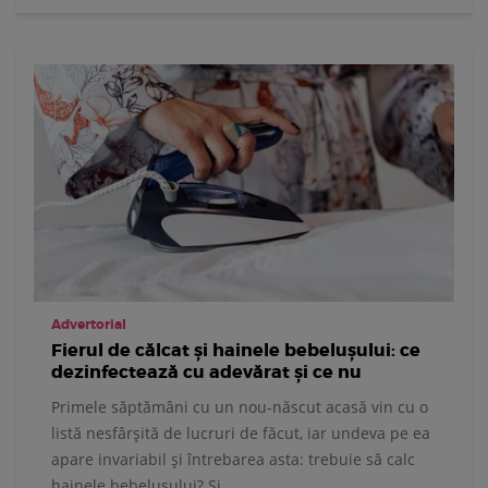
Advertorial
Fierul de călcat și hainele bebelușului: ce
dezinfectează cu adevărat și ce nu
Primele săptămâni cu un nou-născut acasă vin cu o
listă nesfârșită de lucruri de făcut, iar undeva pe ea
apare invariabil și întrebarea asta: trebuie să calc
hainele bebelușului? Și...