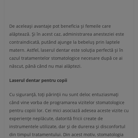
De aceleași avantaje pot beneficia și femeile care
alăptează. Și în acest caz, administrarea anesteziei este
contraindicată, putând ajunge la bebeluș prin laptele
matern. Astfel, laserul dentar este soluția perfectă și în
cazul tratamentelor stomatologice necesare după ce ai
născut, până când nu mai alăptezi.
Laserul dentar pentru copii
Cu siguranță, toți părinții nu sunt deloc entuziasmați
când vine vorba de programarea vizitelor stomatologice
pentru copiii lor. Cei mici asociază adesea aceste vizite cu
experiențe neplăcute, datorită fricii create de
instrumentele utilizate, dar și de durerea și disconfortul
din timpul tratamentului. Din acest motiv, stomatologia