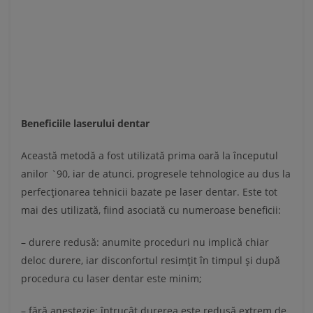
Beneficiile laserului dentar
Această metodă a fost utilizată prima oară la începutul
anilor `90, iar de atunci, progresele tehnologice au dus la
perfecționarea tehnicii bazate pe laser dentar. Este tot
mai des utilizată, fiind asociată cu numeroase beneficii:
– durere redusă: anumite proceduri nu implică chiar
deloc durere, iar disconfortul resimțit în timpul și după
procedura cu laser dentar este minim;
– fără anestezie: întrucât durerea este redusă extrem de