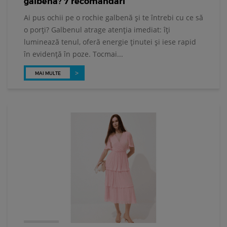
galbenă? 7 recomandări
Ai pus ochii pe o rochie galbenă și te întrebi cu ce să
o porți? Galbenul atrage atenția imediat: îți
luminează tenul, oferă energie ținutei și iese rapid
în evidență în poze. Tocmai...
MAI MULTE