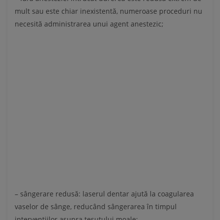
mult sau este chiar inexistentă, numeroase proceduri nu
necesită administrarea unui agent anestezic;
– sângerare redusă: laserul dentar ajută la coagularea
vaselor de sânge, reducând sângerarea în timpul
intervențiilor asupra țesutului moale;