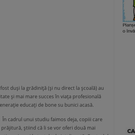
Planșe
o învă
fost duși la grădiniță (și nu direct la școală) au
ate și mai mare succes în viața profesională
generație educați de bone su bunici acasă.
-
În cadrul unui studiu faimos deja, copiii care
prăjitură, știind că li se vor oferi două mai