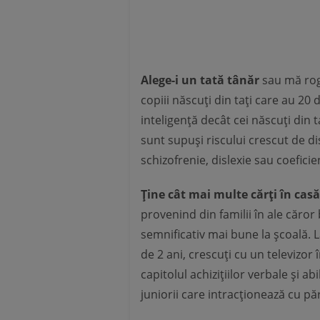
Alege-i un tată tânăr
sau mă rog
copiii născuți din tați care au 20 
inteligență decât cei născuți din t
sunt supuși riscului crescut de di
schizofrenie, dislexie sau coeficie
Ține cât mai multe cărți în casă 
provenind din familii în ale căror 
semnificativ mai bune la școală. L
de 2 ani, crescuți cu un televizor 
capitolul achizițiilor verbale și a
juniorii care intracționează cu păr