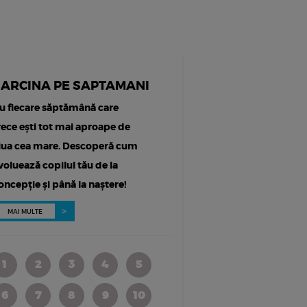
SARCINA PE SAPTAMANI
u fiecare săptămână care
rece ești tot mai aproape de
iua cea mare. Descoperă cum
voluează copilul tău de la
oncepție și până la naștere!
MAI MULTE
1
2
3
4
5
6
7
8
9
10