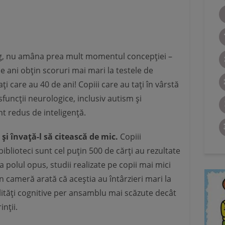
, nu amâna prea mult momentul concepției –
de ani obțin scoruri mai mari la testele de
ați care au 40 de ani! Copiii care au tați în vârstă
sfuncții neurologice, inclusiv autism și
nt redus de inteligență.
și învață-l să citească de mic.
Copiii
biblioteci sunt cel puțin 500 de cărți au rezultate
a polul opus, studii realizate pe copii mai mici
în cameră arată că aceștia au întârzieri mari la
bilități cognitive per ansamblu mai scăzute decât
inții.