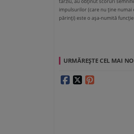
târziu, au obținut scoruri semnifi
impulsurilor (care nu ține numai d
părinți) este o așa-numită funcție 
URMĂREŞTE CEL MAI NO