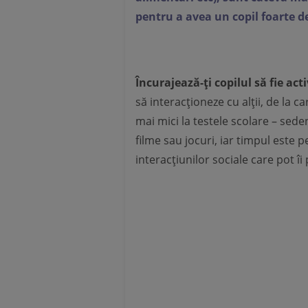
pentru a avea un copil foarte deș
Încurajează-ți copilul să fie acti
să interacționeze cu alții, de la c
mai mici la testele scolare – sede
filme sau jocuri, iar timpul este p
interacțiunilor sociale care pot îi