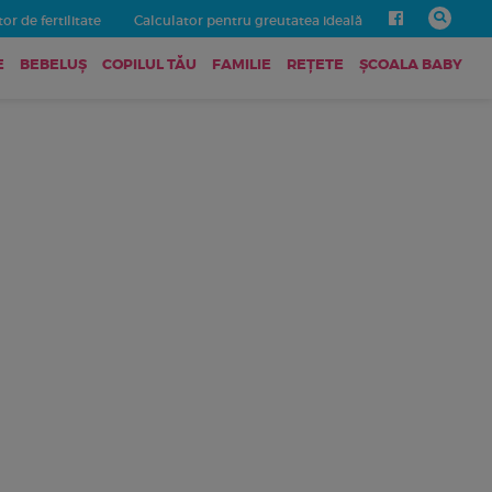
or de fertilitate
Calculator pentru greutatea ideală
E
BEBELUŞ
COPILUL TĂU
FAMILIE
REȚETE
ȘCOALA BABY