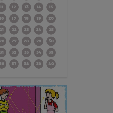
11
12
13
14
15
16
17
18
19
20
21
22
23
24
25
26
27
28
29
30
31
32
33
34
35
36
37
38
39
40