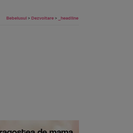
Bebelusul
>
Dezvoltare
>
_headline