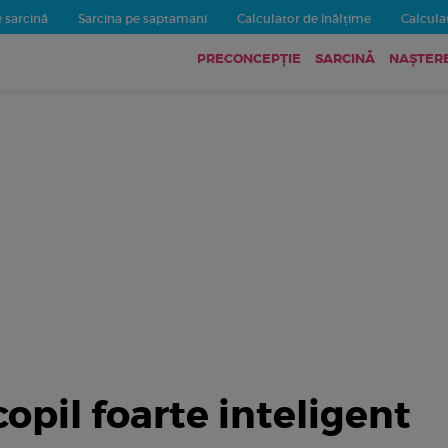
 sarcină
Sarcina pe saptamani
Calculator de înălțime
Calculat
PRECONCEPȚIE
SARCINĂ
NAȘTER
opil foarte inteligent