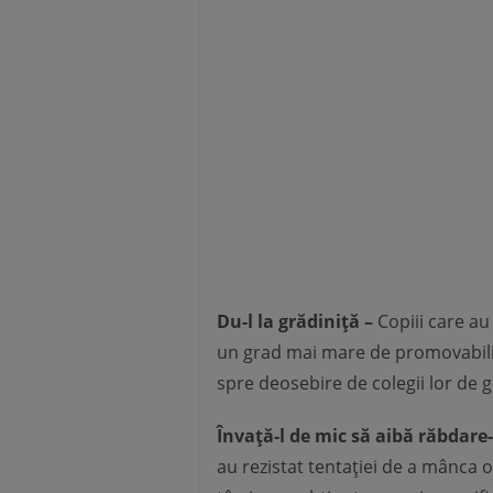
Du-l la grădiniță –
Copiii care au 
un grad mai mare de promovabilit
spre deosebire de colegii lor de 
Învață-l de mic să aibă răbdare
au rezistat tentației de a mânca o 