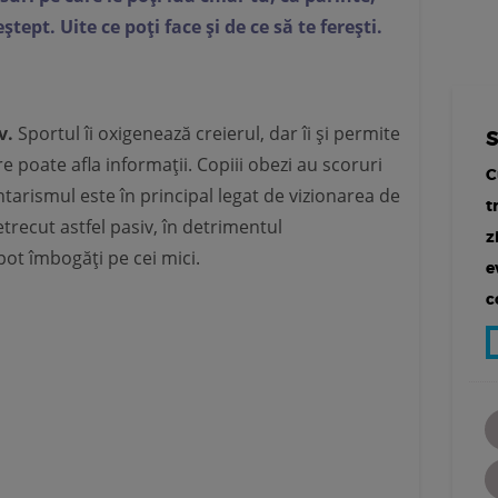
tept. Uite ce poți face și de ce să te ferești.
v.
Sportul îi oxigenează creierul, dar îi și permite
are poate afla informații. Copiii obezi au scoruri
C
ntarismul este în principal legat de vizionarea de
t
etrecut astfel pasiv, în detrimentul
z
 pot îmbogăți pe cei mici.
e
c