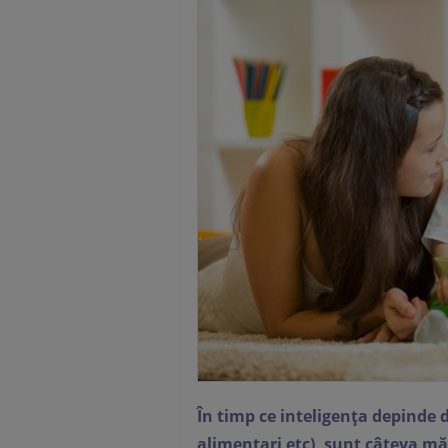
În timp ce inteligența depinde d
alimentari etc), sunt câteva măs