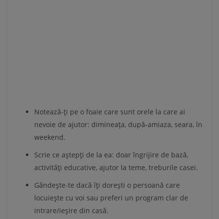
Notează-ți pe o foaie care sunt orele la care ai
nevoie de ajutor: dimineața, după-amiaza, seara, în
weekend.
Scrie ce aștepți de la ea: doar îngrijire de bază,
activități educative, ajutor la teme, treburile casei.
Gândește-te dacă îți dorești o persoană care
locuiește cu voi sau preferi un program clar de
intrare/ieșire din casă.