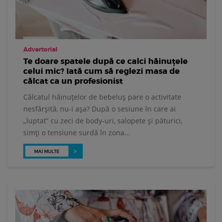
Advertorial
Te doare spatele după ce calci hăinuțele
celui mic? Iată cum să reglezi masa de
călcat ca un profesionist
Călcatul hăinuțelor de bebeluș pare o activitate
nesfârșită, nu-i așa? După o sesiune în care ai
„luptat” cu zeci de body-uri, salopete și păturici,
simți o tensiune surdă în zona...
MAI MULTE