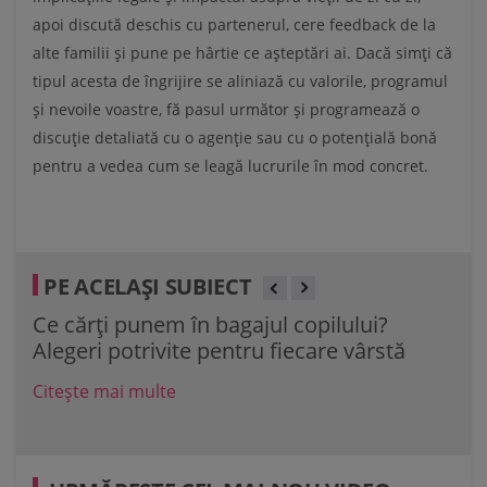
apoi discută deschis cu partenerul, cere feedback de la
alte familii și pune pe hârtie ce așteptări ai. Dacă simți că
tipul acesta de îngrijire se aliniază cu valorile, programul
și nevoile voastre, fă pasul următor și programează o
discuție detaliată cu o agenție sau cu o potențială bonă
pentru a vedea cum se leagă lucrurile în mod concret.
PE ACELAȘI SUBIECT
Ce cărți punem în bagajul copilului?
40 
Alegeri potrivite pentru fiecare vârstă
de 
Citește mai multe
Cit