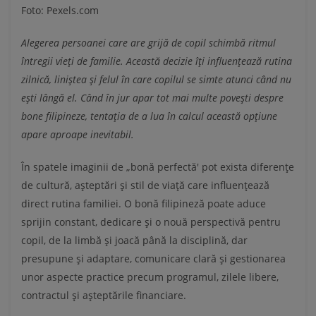
Foto: Pexels.com
Alegerea persoanei care are grijă de copil schimbă ritmul
întregii vieți de familie. Această decizie îți influențează rutina
zilnică, liniștea și felul în care copilul se simte atunci când nu
ești lângă el. Când în jur apar tot mai multe povești despre
bone filipineze, tentația de a lua în calcul această opțiune
apare aproape inevitabil.
În spatele imaginii de „bonă perfectă' pot exista diferențe
de cultură, așteptări și stil de viață care influențează
direct rutina familiei. O bonă filipineză poate aduce
sprijin constant, dedicare și o nouă perspectivă pentru
copil, de la limbă și joacă până la disciplină, dar
presupune și adaptare, comunicare clară și gestionarea
unor aspecte practice precum programul, zilele libere,
contractul și așteptările financiare.