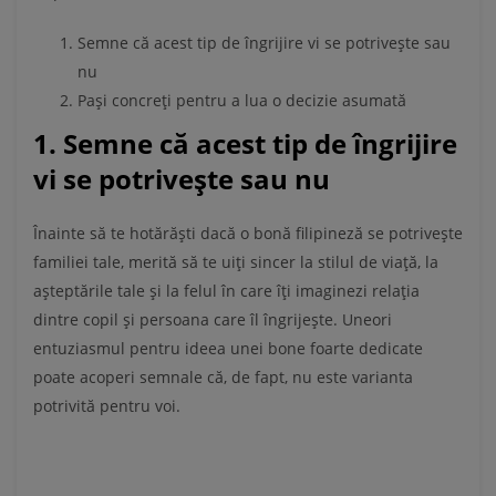
Semne că acest tip de îngrijire vi se potrivește sau
nu
Pași concreți pentru a lua o decizie asumată
1. Semne că acest tip de îngrijire
vi se potrivește sau nu
Înainte să te hotărăști dacă o bonă filipineză se potrivește
familiei tale, merită să te uiți sincer la stilul de viață, la
așteptările tale și la felul în care îți imaginezi relația
dintre copil și persoana care îl îngrijește. Uneori
entuziasmul pentru ideea unei bone foarte dedicate
poate acoperi semnale că, de fapt, nu este varianta
potrivită pentru voi.