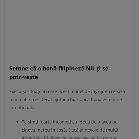
Semne că o bonă filipineză NU ți se
potrivește
Există și situații în care acest model de îngrijire creează
mai mult stres decât ajutor, chiar dacă bona este bine
intenționată.
Te simți foarte incomod cu ideea de a avea pe
cineva mereu în casă. Dacă ai nevoie de multă
intimitate, îți place ca seara casa să fie doar a