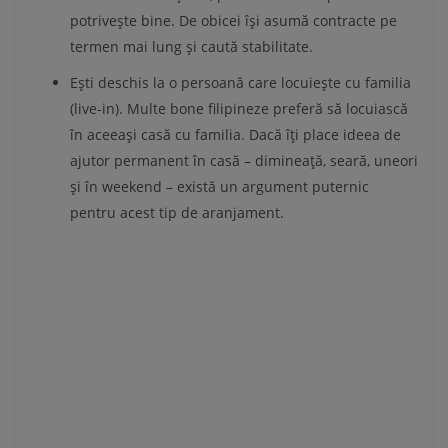
potrivește bine. De obicei își asumă contracte pe
termen mai lung și caută stabilitate.
Ești deschis la o persoană care locuiește cu familia
(live-in). Multe bone filipineze preferă să locuiască
în aceeași casă cu familia. Dacă îți place ideea de
ajutor permanent în casă – dimineață, seară, uneori
și în weekend – există un argument puternic
pentru acest tip de aranjament.