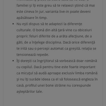
familiei și îți este greu să te relaxezi știind că mai
este cineva în jur, varianta live-in poate deveni
apăsătoare în timp.
Nu ești dispus să te adaptezi la diferențe
culturale. O bonă din altă țară vine cu obiceiuri
proprii: feluri diferite de a arăta afecțiune, de a
găti, de a înțelege disciplina. Dacă orice diferență
te irită sau o percepi automat ca greșită, relația se
tensionează repede.
Îți dorești ca îngrijitorul să vorbească doar română
cu copilul. Dacă pentru tine este foarte important
ca micuțul să audă aproape exclusiv limba română
și nu îți surâde ideea ca el să folosească engleza în
casă, profilul unei bone străine nu corespunde
așteptărilor tale.