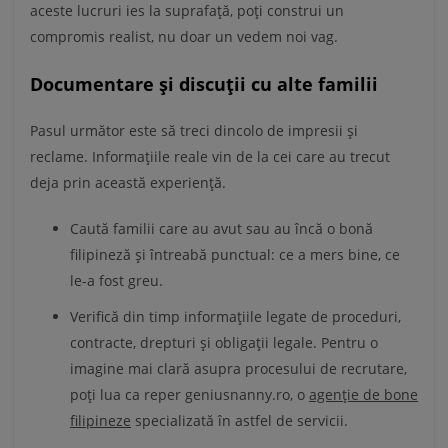
aceste lucruri ies la suprafață, poți construi un
compromis realist, nu doar un vedem noi vag.
Documentare și discuții cu alte familii
Pasul următor este să treci dincolo de impresii și
reclame. Informațiile reale vin de la cei care au trecut
deja prin această experiență.
Caută familii care au avut sau au încă o bonă
filipineză și întreabă punctual: ce a mers bine, ce
le-a fost greu.
Verifică din timp informațiile legate de proceduri,
contracte, drepturi și obligații legale. Pentru o
imagine mai clară asupra procesului de recrutare,
poți lua ca reper geniusnanny.ro, o
agenție de bone
filipineze
specializată în astfel de servicii.