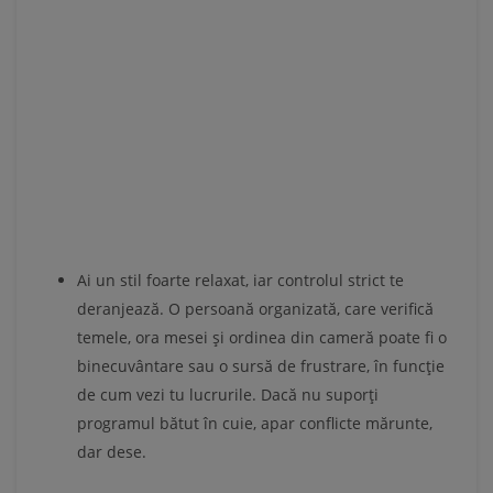
Ai un stil foarte relaxat, iar controlul strict te
deranjează. O persoană organizată, care verifică
temele, ora mesei și ordinea din cameră poate fi o
binecuvântare sau o sursă de frustrare, în funcție
de cum vezi tu lucrurile. Dacă nu suporți
programul bătut în cuie, apar conflicte mărunte,
dar dese.