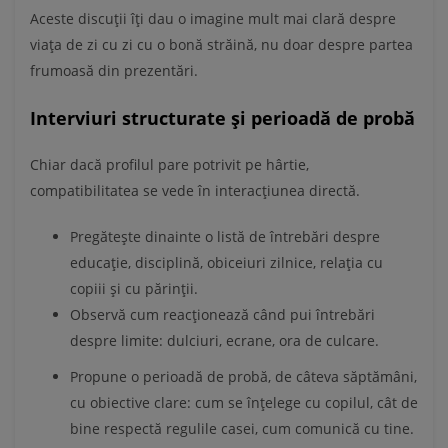
Aceste discuții îți dau o imagine mult mai clară despre
viața de zi cu zi cu o bonă străină, nu doar despre partea
frumoasă din prezentări.
Interviuri structurate și perioadă de probă
Chiar dacă profilul pare potrivit pe hârtie,
compatibilitatea se vede în interacțiunea directă.
Pregătește dinainte o listă de întrebări despre
educație, disciplină, obiceiuri zilnice, relația cu
copiii și cu părinții.
Observă cum reacționează când pui întrebări
despre limite: dulciuri, ecrane, ora de culcare.
Propune o perioadă de probă, de câteva săptămâni,
cu obiective clare: cum se înțelege cu copilul, cât de
bine respectă regulile casei, cum comunică cu tine.