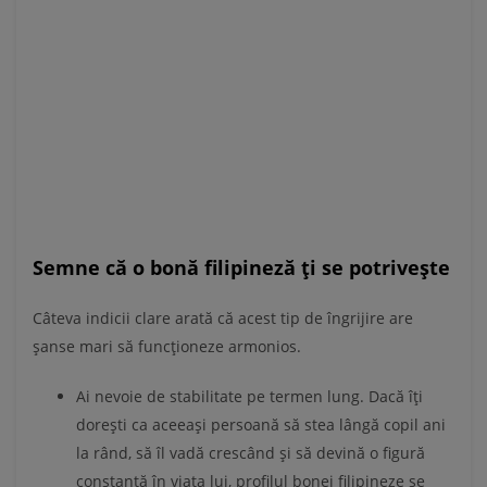
Semne că o bonă filipineză ți se potrivește
Câteva indicii clare arată că acest tip de îngrijire are
șanse mari să funcționeze armonios.
Ai nevoie de stabilitate pe termen lung. Dacă îți
dorești ca aceeași persoană să stea lângă copil ani
la rând, să îl vadă crescând și să devină o figură
constantă în viața lui, profilul bonei filipineze se