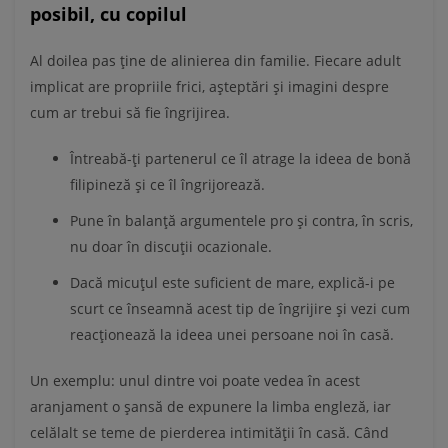
posibil, cu copilul
Al doilea pas ține de alinierea din familie. Fiecare adult
implicat are propriile frici, așteptări și imagini despre
cum ar trebui să fie îngrijirea.
Întreabă-ți partenerul ce îl atrage la ideea de bonă
filipineză și ce îl îngrijorează.
Pune în balanță argumentele pro și contra, în scris,
nu doar în discuții ocazionale.
Dacă micuțul este suficient de mare, explică-i pe
scurt ce înseamnă acest tip de îngrijire și vezi cum
reacționează la ideea unei persoane noi în casă.
Un exemplu: unul dintre voi poate vedea în acest
aranjament o șansă de expunere la limba engleză, iar
celălalt se teme de pierderea intimității în casă. Când