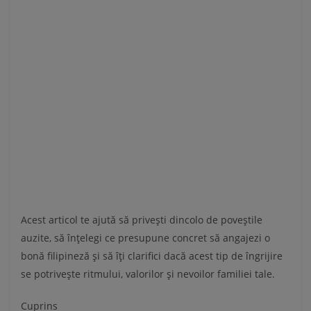
Acest articol te ajută să privești dincolo de poveștile
auzite, să înțelegi ce presupune concret să angajezi o
bonă filipineză și să îți clarifici dacă acest tip de îngrijire
se potrivește ritmului, valorilor și nevoilor familiei tale.
Cuprins