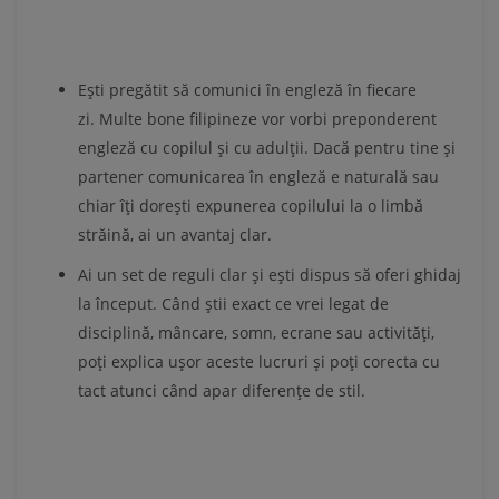
Ești pregătit să comunici în engleză în fiecare
zi. Multe bone filipineze vor vorbi preponderent
engleză cu copilul și cu adulții. Dacă pentru tine și
partener comunicarea în engleză e naturală sau
chiar îți dorești expunerea copilului la o limbă
străină, ai un avantaj clar.
Ai un set de reguli clar și ești dispus să oferi ghidaj
la început. Când știi exact ce vrei legat de
disciplină, mâncare, somn, ecrane sau activități,
poți explica ușor aceste lucruri și poți corecta cu
tact atunci când apar diferențe de stil.