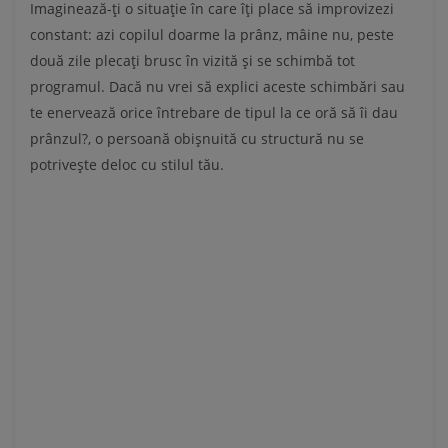
Imaginează-ți o situație în care îți place să improvizezi
constant: azi copilul doarme la prânz, mâine nu, peste
două zile plecați brusc în vizită și se schimbă tot
programul. Dacă nu vrei să explici aceste schimbări sau
te enervează orice întrebare de tipul la ce oră să îi dau
prânzul?, o persoană obișnuită cu structură nu se
potrivește deloc cu stilul tău.