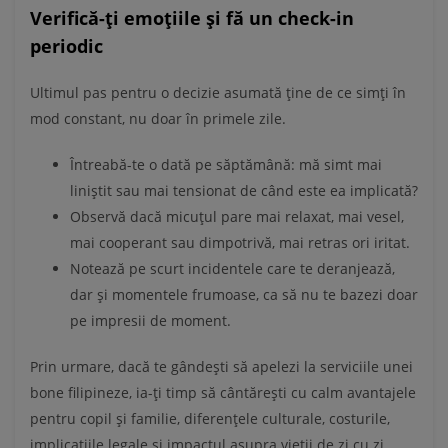
Verifică-ți emoțiile și fă un check-in
periodic
Ultimul pas pentru o decizie asumată ține de ce simți în
mod constant, nu doar în primele zile.
Întreabă-te o dată pe săptămână: mă simt mai
liniștit sau mai tensionat de când este ea implicată?
Observă dacă micuțul pare mai relaxat, mai vesel,
mai cooperant sau dimpotrivă, mai retras ori iritat.
Notează pe scurt incidentele care te deranjează,
dar și momentele frumoase, ca să nu te bazezi doar
pe impresii de moment.
Prin urmare, dacă te gândești să apelezi la serviciile unei
bone filipineze, ia-ți timp să cântărești cu calm avantajele
pentru copil și familie, diferențele culturale, costurile,
implicațiile legale și impactul asupra vieții de zi cu zi,