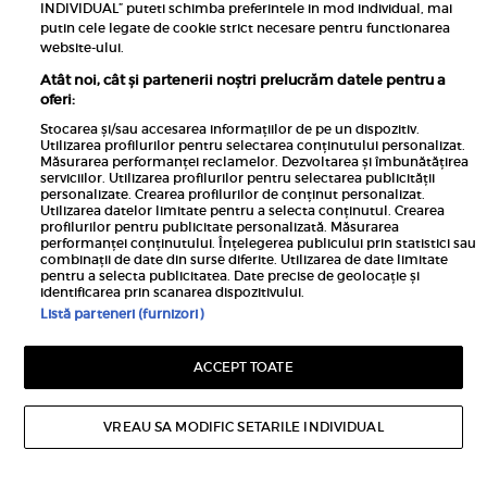
INDIVIDUAL” puteti schimba preferintele in mod individual, mai
MAI MULTE
putin cele legate de cookie strict necesare pentru functionarea
website-ului.
Atât noi, cât și partenerii noștri prelucrăm datele pentru a
oferi:
Stocarea și/sau accesarea informațiilor de pe un dispozitiv.
Utilizarea profilurilor pentru selectarea conținutului personalizat.
Măsurarea performanței reclamelor. Dezvoltarea și îmbunătățirea
serviciilor. Utilizarea profilurilor pentru selectarea publicității
personalizate. Crearea profilurilor de conținut personalizat.
Utilizarea datelor limitate pentru a selecta conținutul. Crearea
profilurilor pentru publicitate personalizată. Măsurarea
performanței conținutului. Înțelegerea publicului prin statistici sau
combinații de date din surse diferite. Utilizarea de date limitate
pentru a selecta publicitatea. Date precise de geolocație și
identificarea prin scanarea dispozitivului.
Listă parteneri (furnizori)
Advertorial
ACCEPT TOATE
7 idei de ținute elegante pentru mame la
evenimente de familie
VREAU SA MODIFIC SETARILE INDIVIDUAL
O ținută elegantă pentru o mamă la un eveniment
de familie trebuie să îmbine feminitatea cu