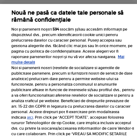
Nouă ne pasă ca datele tale personale să
rămână confidențiale
Noi și partenerii noștri
594
stocăm și/sau accesăm informații pe
dispozitivul dvs., precum identificatorii cookie unici pentru
prelucrarea datelor cu caracter personal. Puteți accepta sau
gestiona alegerile dvs. făcând clic mai jos sau în orice moment, pe
pagina cu politica de confidențialitate. Aceste alegeri vor fi
raportate partenerilor noștri și nu vă vor afecta navigarea.
Mai
multe detalii
Noi si partenerii nostri (retelele de socializare si agentiile de
publicitate partenere, precum si furnizorii nostri de servicii de date
analitice) prelucram date pentru a permite website-ului sa
functioneze, pentru a personaliza continutul si anunturile
Advertorial
publicitare afisate in functie de interesele si/sau profilul dvs., pentru
Cum asortezi accesoriile la o rochie
a va oferi functionalitati aferente retelelor de socializare si pentru a
galbenă? 7 recomandări
analiza traficul pe website. Beneficiati de drepturile prevazute de
art. 15-22 din GDPR in legatura cu prelucrarea datelor cu caracter
Ai pus ochii pe o rochie galbenă și te întrebi cu ce să
personal. Aceste drepturi pot fi exercitate prin modalitatea
o porți? Galbenul atrage atenția imediat: îți
indicata
aici
. Prin click pe “ACCEPT TOATE”, acceptati folosirea
tuturor Tehnologiilor de tip Cookie, care implica inclusiv acceptul
luminează tenul, oferă energie ținutei și iese rapid
dvs. cu privire la stocarea/accesarea informatiilor de catre Vendor-ii
în evidență în poze. Tocmai...
cu care colaboram. Prin click pe “VREAU SA MODIFIC SETARILE