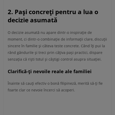
2. Pași concreți pentru a lua o
decizie asumată
O decizie asumată nu apare dintr-o inspirație de
moment, ci dintr-o combinație de informații clare, discuții
sincere în familie și câteva teste concrete. Când îți pui la
rând gândurile și treci prin câțiva pași practici, dispare
senzația că riști totul și câștigi control asupra situației.
Clarifică-ți nevoile reale ale familiei
Înainte să cauți efectiv o bonă filipineză, merită să-ți fie
foarte clar ce nevoie încerci să acoperi.