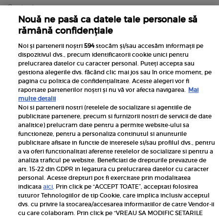
Contact
Nouă ne pasă ca datele tale personale să
rămână confidențiale
Noi și partenerii noștri
594
stocăm și/sau accesăm informații pe
dispozitivul dvs., precum identificatorii cookie unici pentru
prelucrarea datelor cu caracter personal. Puteți accepta sau
gestiona alegerile dvs. făcând clic mai jos sau în orice moment, pe
pagina cu politica de confidențialitate. Aceste alegeri vor fi
raportate partenerilor noștri și nu vă vor afecta navigarea.
Mai
multe detalii
Noi si partenerii nostri (retelele de socializare si agentiile de
publicitate partenere, precum si furnizorii nostri de servicii de date
Inscrie-te la newsletterul UNICA
analitice) prelucram date pentru a permite website-ului sa
functioneze, pentru a personaliza continutul si anunturile
publicitare afisate in functie de interesele si/sau profilul dvs., pentru
a va oferi functionalitati aferente retelelor de socializare si pentru a
analiza traficul pe website. Beneficiati de drepturile prevazute de
art. 15-22 din GDPR in legatura cu prelucrarea datelor cu caracter
personal. Aceste drepturi pot fi exercitate prin modalitatea
Pariază responsabil! Decizia ONJN nr. 821/25.09.2025.
indicata
aici
. Prin click pe “ACCEPT TOATE”, acceptati folosirea
Jocurile de noroc sunt interzise minorilor.
tuturor Tehnologiilor de tip Cookie, care implica inclusiv acceptul
dvs. cu privire la stocarea/accesarea informatiilor de catre Vendor-ii
Links
cu care colaboram. Prin click pe “VREAU SA MODIFIC SETARILE