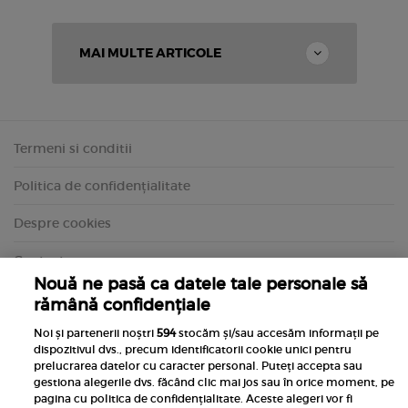
MAI MULTE ARTICOLE
Termeni si conditii
Politica de confidențialitate
Despre cookies
Contact
Nouă ne pasă ca datele tale personale să
rămână confidențiale
Noi și partenerii noștri
594
stocăm și/sau accesăm informații pe
dispozitivul dvs., precum identificatorii cookie unici pentru
prelucrarea datelor cu caracter personal. Puteți accepta sau
gestiona alegerile dvs. făcând clic mai jos sau în orice moment, pe
pagina cu politica de confidențialitate. Aceste alegeri vor fi