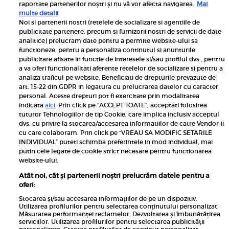
raportate partenerilor noștri și nu vă vor afecta navigarea.
Mai
multe detalii
Noi si partenerii nostri (retelele de socializare si agentiile de
publicitate partenere, precum si furnizorii nostri de servicii de date
Inscrie-te la newsletterul UNICA
analitice) prelucram date pentru a permite website-ului sa
functioneze, pentru a personaliza continutul si anunturile
publicitare afisate in functie de interesele si/sau profilul dvs., pentru
a va oferi functionalitati aferente retelelor de socializare si pentru a
analiza traficul pe website. Beneficiati de drepturile prevazute de
art. 15-22 din GDPR in legatura cu prelucrarea datelor cu caracter
personal. Aceste drepturi pot fi exercitate prin modalitatea
Pariază responsabil! Decizia ONJN nr. 821/25.09.2025.
indicata
aici
. Prin click pe “ACCEPT TOATE”, acceptati folosirea
Jocurile de noroc sunt interzise minorilor.
tuturor Tehnologiilor de tip Cookie, care implica inclusiv acceptul
dvs. cu privire la stocarea/accesarea informatiilor de catre Vendor-ii
Links
cu care colaboram. Prin click pe “VREAU SA MODIFIC SETARILE
INDIVIDUAL” puteti schimba preferintele in mod individual, mai
putin cele legate de cookie strict necesare pentru functionarea
Calculator sarcina
website-ului.
Unica
Atât noi, cât și partenerii noștri prelucrăm datele pentru a
Rețete
oferi:
Libertatea
Stocarea și/sau accesarea informațiilor de pe un dispozitiv.
Utilizarea profilurilor pentru selectarea conținutului personalizat.
Viva
Măsurarea performanței reclamelor. Dezvoltarea și îmbunătățirea
serviciilor. Utilizarea profilurilor pentru selectarea publicității
Libertatea pentru femei