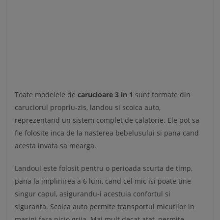
Toate modelele de
carucioare 3 in 1
sunt formate din
caruciorul propriu-zis, landou si scoica auto,
reprezentand un sistem complet de calatorie. Ele pot sa
fie folosite inca de la nasterea bebelusului si pana cand
acesta invata sa mearga.
Landoul este folosit pentru o perioada scurta de timp,
pana la implinirea a 6 luni, cand cel mic isi poate tine
singur capul, asigurandu-i acestuia confortul si
siguranta. Scoica auto permite transportul micutilor in
masini fara nicio grija. Mai mult decat atat, permite