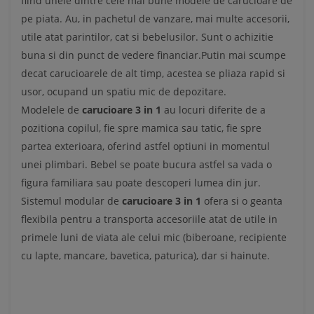
fiind unele dintre cele mai bune modele de carucioare de
pe piata. Au, in pachetul de vanzare, mai multe accesorii,
utile atat parintilor, cat si bebelusilor. Sunt o achizitie
buna si din punct de vedere financiar.Putin mai scumpe
decat carucioarele de alt timp, acestea se pliaza rapid si
usor, ocupand un spatiu mic de depozitare.
Modelele de
carucioare 3 in 1
au locuri diferite de a
pozitiona copilul, fie spre mamica sau tatic, fie spre
partea exterioara, oferind astfel optiuni in momentul
unei plimbari. Bebel se poate bucura astfel sa vada o
figura familiara sau poate descoperi lumea din jur.
Sistemul modular de
carucioare 3 in 1
ofera si o geanta
flexibila pentru a transporta accesoriile atat de utile in
primele luni de viata ale celui mic (biberoane, recipiente
cu lapte, mancare, bavetica, paturica), dar si hainute.