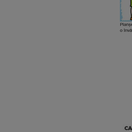
Planșe
o învă