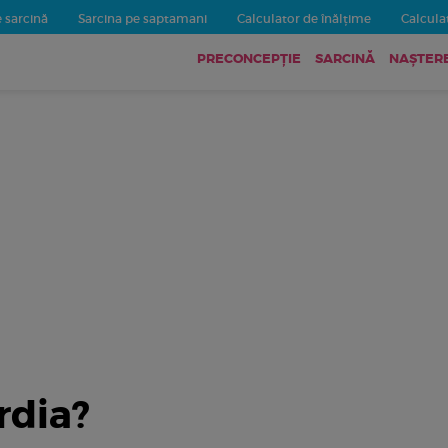
 sarcină
Sarcina pe saptamani
Calculator de înălțime
Calculat
PRECONCEPȚIE
SARCINĂ
NAȘTER
rdia?