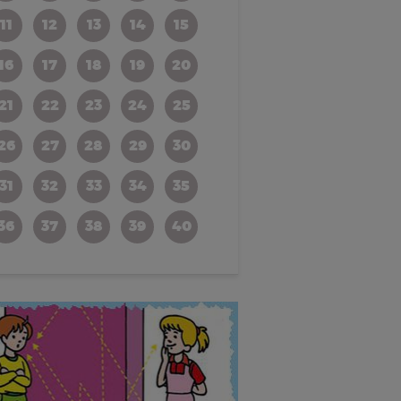
11
12
13
14
15
16
17
18
19
20
21
22
23
24
25
26
27
28
29
30
31
32
33
34
35
36
37
38
39
40