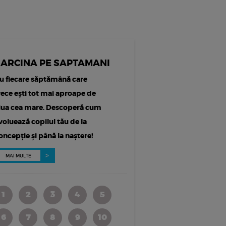
SARCINA PE SAPTAMANI
u fiecare săptămână care
rece ești tot mai aproape de
iua cea mare. Descoperă cum
voluează copilul tău de la
oncepție și până la naștere!
MAI MULTE
1
2
3
4
5
6
7
8
9
10