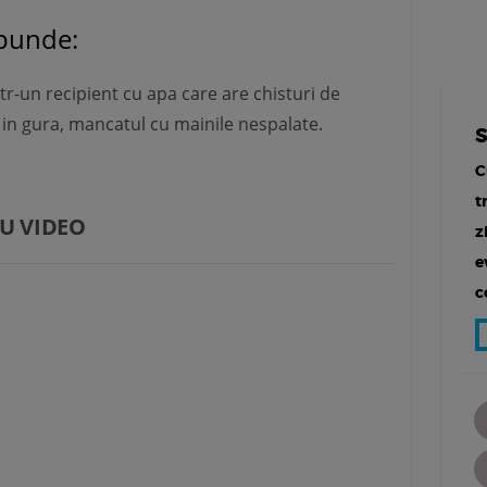
spunde:
tr-un recipient cu apa care are chisturi de
 in gura, mancatul cu mainile nespalate.
C
t
U VIDEO
z
e
c