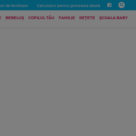
or de fertilitate
Calculator pentru greutatea ideală
E
BEBELUŞ
COPILUL TĂU
FAMILIE
REȚETE
ȘCOALA BABY