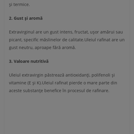
și termice.
2. Gust și aromă
Extravirginul are un gust intens, fructat, ușor amărui sau
picant, specific măslinelor de calitate.Uleiul rafinat are un
gust neutru, aproape fără aromă.
3. Valoare nutritivă
Uleiul extravirgin păstrează antioxidanți, polifenoli și
vitamine (E și K).Uleiul rafinat pierde o mare parte din
aceste substanțe benefice în procesul de rafinare.