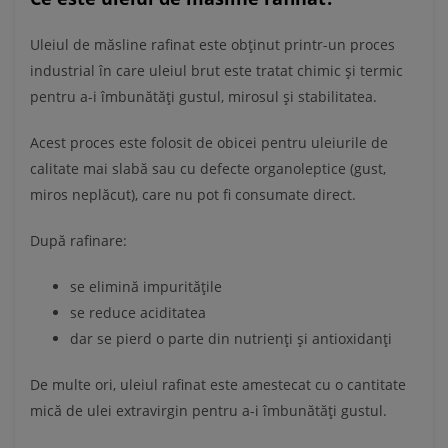
Uleiul de măsline rafinat este obținut printr-un proces
industrial în care uleiul brut este tratat chimic și termic
pentru a-i îmbunătăți gustul, mirosul și stabilitatea.
Acest proces este folosit de obicei pentru uleiurile de
calitate mai slabă sau cu defecte organoleptice (gust,
miros neplăcut), care nu pot fi consumate direct.
După rafinare:
se elimină impuritățile
se reduce aciditatea
dar se pierd o parte din nutrienți și antioxidanți
De multe ori, uleiul rafinat este amestecat cu o cantitate
mică de ulei extravirgin pentru a-i îmbunătăți gustul.