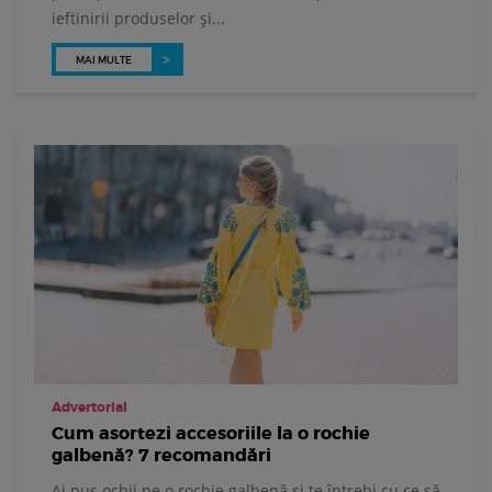
ieftinirii produselor și...
MAI MULTE
Advertorial
Cum asortezi accesoriile la o rochie
galbenă? 7 recomandări
Ai pus ochii pe o rochie galbenă și te întrebi cu ce să