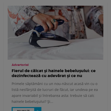
Advertorial
Fierul de călcat și hainele bebelușului: ce
dezinfectează cu adevărat și ce nu
Primele săptămâni cu un nou-născut acasă vin cu o
listă nesfârșită de lucruri de făcut, iar undeva pe ea
apare invariabil și întrebarea asta: trebuie să calc
hainele bebelușului? Și...
MAI MULTE