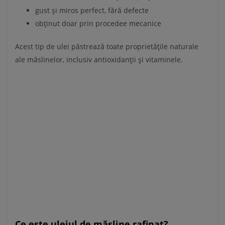
gust și miros perfect, fără defecte
obținut doar prin procedee mecanice
Acest tip de ulei păstrează toate proprietățile naturale
ale măslinelor, inclusiv antioxidanții și vitaminele.
Ce este uleiul de măsline rafinat?