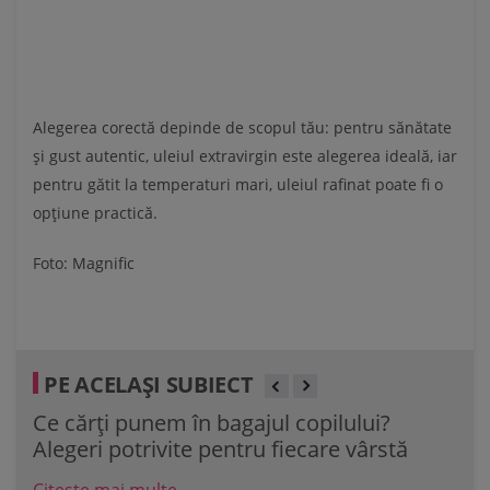
Alegerea corectă depinde de scopul tău: pentru sănătate
și gust autentic, uleiul extravirgin este alegerea ideală, iar
pentru gătit la temperaturi mari, uleiul rafinat poate fi o
opțiune practică.
Foto: Magnific
PE ACELAȘI SUBIECT
Ce cărți punem în bagajul copilului?
40 
Alegeri potrivite pentru fiecare vârstă
de 