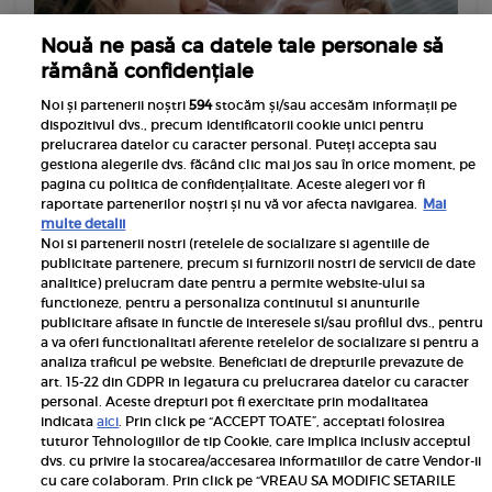
Nouă ne pasă ca datele tale personale să
rămână confidențiale
Noi și partenerii noștri
594
stocăm și/sau accesăm informații pe
dispozitivul dvs., precum identificatorii cookie unici pentru
prelucrarea datelor cu caracter personal. Puteți accepta sau
gestiona alegerile dvs. făcând clic mai jos sau în orice moment, pe
Advertorial
pagina cu politica de confidențialitate. Aceste alegeri vor fi
Mama care lipsește din poze: cum revii în
raportate partenerilor noștri și nu vă vor afecta navigarea.
Mai
fotografiile de familie ale copilului tău
multe detalii
Noi si partenerii nostri (retelele de socializare si agentiile de
Deschide galeria telefonului și numără: sute de
publicitate partenere, precum si furnizorii nostri de servicii de date
fotografii cu cel mic, zeci cu bunicii, câteva cu tata în
analitice) prelucram date pentru a permite website-ului sa
functioneze, pentru a personaliza continutul si anunturile
rol principal și undeva, rar, câte un selfie cu tine,
publicitare afisate in functie de interesele si/sau profilul dvs., pentru
făcut mai mult din...
a va oferi functionalitati aferente retelelor de socializare si pentru a
analiza traficul pe website. Beneficiati de drepturile prevazute de
MAI MULTE
art. 15-22 din GDPR in legatura cu prelucrarea datelor cu caracter
personal. Aceste drepturi pot fi exercitate prin modalitatea
indicata
aici
. Prin click pe “ACCEPT TOATE”, acceptati folosirea
tuturor Tehnologiilor de tip Cookie, care implica inclusiv acceptul
dvs. cu privire la stocarea/accesarea informatiilor de catre Vendor-ii
cu care colaboram. Prin click pe “VREAU SA MODIFIC SETARILE