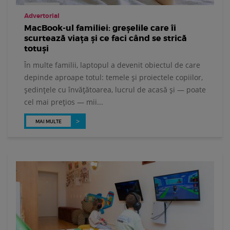
Advertorial
MacBook-ul familiei: greșelile care îi
scurtează viața și ce faci când se strică
totuși
În multe familii, laptopul a devenit obiectul de care
depinde aproape totul: temele și proiectele copiilor,
ședințele cu învățătoarea, lucrul de acasă și — poate
cel mai prețios — mii...
MAI MULTE