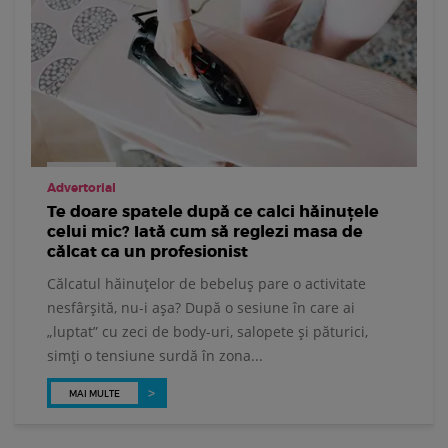
Advertorial
Te doare spatele după ce calci hăinuțele
celui mic? Iată cum să reglezi masa de
călcat ca un profesionist
Călcatul hăinuțelor de bebeluș pare o activitate
nesfârșită, nu-i așa? După o sesiune în care ai
„luptat” cu zeci de body-uri, salopete și păturici,
simți o tensiune surdă în zona...
MAI MULTE