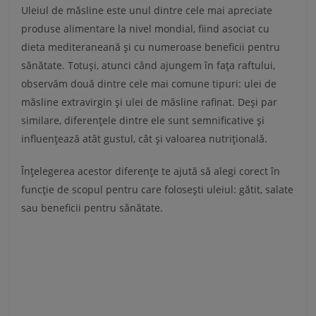
Uleiul de măsline este unul dintre cele mai apreciate
produse alimentare la nivel mondial, fiind asociat cu
dieta mediteraneană și cu numeroase beneficii pentru
sănătate. Totuși, atunci când ajungem în fața raftului,
observăm două dintre cele mai comune tipuri: ulei de
măsline extravirgin și ulei de măsline rafinat. Deși par
similare, diferențele dintre ele sunt semnificative și
influențează atât gustul, cât și valoarea nutrițională.
Înțelegerea acestor diferențe te ajută să alegi corect în
funcție de scopul pentru care folosești uleiul: gătit, salate
sau beneficii pentru sănătate.