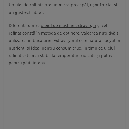
Un ulei de calitate are un miros proaspăt, ușor fructat și
un gust echilibrat.
Diferența dintre
uleiul de măsline extravirgin
și cel
rafinat constă în metoda de obținere, valoarea nutritivă și
utilizarea în bucătărie. Extravirginul este natural, bogat în
nutrienți și ideal pentru consum crud, în timp ce uleiul
rafinat este mai stabil la temperaturi ridicate și potrivit
pentru gătit intens.