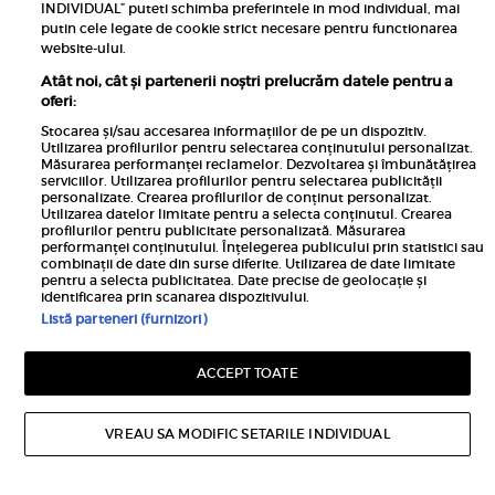
INDIVIDUAL” puteti schimba preferintele in mod individual, mai
putin cele legate de cookie strict necesare pentru functionarea
website-ului.
Atât noi, cât și partenerii noștri prelucrăm datele pentru a
oferi:
Stocarea și/sau accesarea informațiilor de pe un dispozitiv.
Utilizarea profilurilor pentru selectarea conținutului personalizat.
Măsurarea performanței reclamelor. Dezvoltarea și îmbunătățirea
serviciilor. Utilizarea profilurilor pentru selectarea publicității
personalizate. Crearea profilurilor de conținut personalizat.
Utilizarea datelor limitate pentru a selecta conținutul. Crearea
profilurilor pentru publicitate personalizată. Măsurarea
Advertorial
performanței conținutului. Înțelegerea publicului prin statistici sau
Roborock extinde gama F25 cu noile F25
combinații de date din surse diferite. Utilizarea de date limitate
ACE Combo și F25 ACE Pro
pentru a selecta publicitatea. Date precise de geolocație și
identificarea prin scanarea dispozitivului.
Roborock anunță disponibilitatea noilor modele din
Listă parteneri (furnizori)
seria F25: Roborock F25 ACE Combo și Roborock F25
ACE Pro, două aspiratoare verticale cordless wet-dry
ACCEPT TOATE
dezvoltate pentru utilizatorii care...
VREAU SA MODIFIC SETARILE INDIVIDUAL
MAI MULTE