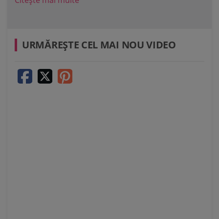
Citește mai multe
Cit
URMĂREŞTE CEL MAI NOU VIDEO