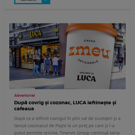
Advertorial
După covrig și cozonac, LUCA ieftinește și
cafeaua
După ce a ieftinit covrigul în plin val de scumpiri și a
lansat cozonacul de Paște la un preț pe care și l-a
putut permite oricine, Tinervis Group continuă seria