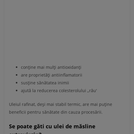
conține mai mulți antioxidanți
are proprietăți antiinflamatorii
susține sănătatea inimii
ajută la reducerea colesterolului „rău'
Uleiul rafinat, deși mai stabil termic, are mai puține
beneficii pentru sănătate din cauza procesării.
Se poate găti cu ulei de măsline