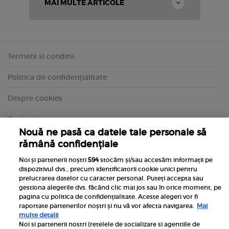
MAI MULTE ARTICOLE
Termeni si conditii
Politica de confidențialitate
Despre cookies
Contact
Nouă ne pasă ca datele tale personale să
rămână confidențiale
Noi și partenerii noștri
594
stocăm și/sau accesăm informații pe
dispozitivul dvs., precum identificatorii cookie unici pentru
prelucrarea datelor cu caracter personal. Puteți accepta sau
gestiona alegerile dvs. făcând clic mai jos sau în orice moment, pe
pagina cu politica de confidențialitate. Aceste alegeri vor fi
raportate partenerilor noștri și nu vă vor afecta navigarea.
Mai
multe detalii
Noi si partenerii nostri (retelele de socializare si agentiile de