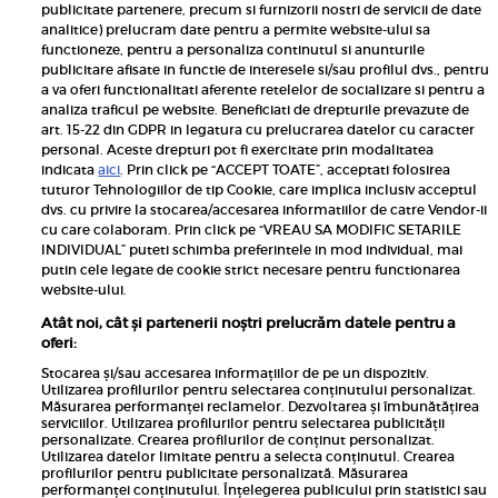
publicitate partenere, precum si furnizorii nostri de servicii de date
Inscrie-te la newsletterul UNICA
analitice) prelucram date pentru a permite website-ului sa
functioneze, pentru a personaliza continutul si anunturile
publicitare afisate in functie de interesele si/sau profilul dvs., pentru
a va oferi functionalitati aferente retelelor de socializare si pentru a
analiza traficul pe website. Beneficiati de drepturile prevazute de
art. 15-22 din GDPR in legatura cu prelucrarea datelor cu caracter
personal. Aceste drepturi pot fi exercitate prin modalitatea
Pariază responsabil! Decizia ONJN nr. 821/25.09.2025.
indicata
aici
. Prin click pe “ACCEPT TOATE”, acceptati folosirea
Jocurile de noroc sunt interzise minorilor.
tuturor Tehnologiilor de tip Cookie, care implica inclusiv acceptul
dvs. cu privire la stocarea/accesarea informatiilor de catre Vendor-ii
Links
cu care colaboram. Prin click pe “VREAU SA MODIFIC SETARILE
INDIVIDUAL” puteti schimba preferintele in mod individual, mai
putin cele legate de cookie strict necesare pentru functionarea
Calculator sarcina
website-ului.
Unica
Atât noi, cât și partenerii noștri prelucrăm datele pentru a
Rețete
oferi:
Libertatea
Stocarea și/sau accesarea informațiilor de pe un dispozitiv.
Utilizarea profilurilor pentru selectarea conținutului personalizat.
Viva
Măsurarea performanței reclamelor. Dezvoltarea și îmbunătățirea
serviciilor. Utilizarea profilurilor pentru selectarea publicității
Libertatea pentru femei
personalizate. Crearea profilurilor de conținut personalizat.
Utilizarea datelor limitate pentru a selecta conținutul. Crearea
Elle
profilurilor pentru publicitate personalizată. Măsurarea
performanței conținutului. Înțelegerea publicului prin statistici sau