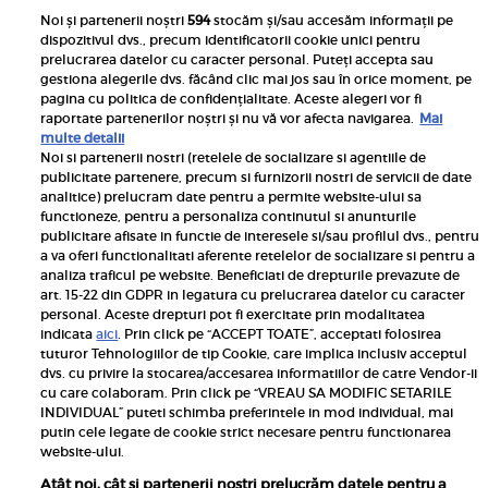
Noi și partenerii noștri
594
stocăm și/sau accesăm informații pe
dispozitivul dvs., precum identificatorii cookie unici pentru
prelucrarea datelor cu caracter personal. Puteți accepta sau
gestiona alegerile dvs. făcând clic mai jos sau în orice moment, pe
pagina cu politica de confidențialitate. Aceste alegeri vor fi
raportate partenerilor noștri și nu vă vor afecta navigarea.
Mai
multe detalii
Noi si partenerii nostri (retelele de socializare si agentiile de
publicitate partenere, precum si furnizorii nostri de servicii de date
Inscrie-te la newsletterul UNICA
analitice) prelucram date pentru a permite website-ului sa
functioneze, pentru a personaliza continutul si anunturile
publicitare afisate in functie de interesele si/sau profilul dvs., pentru
a va oferi functionalitati aferente retelelor de socializare si pentru a
analiza traficul pe website. Beneficiati de drepturile prevazute de
art. 15-22 din GDPR in legatura cu prelucrarea datelor cu caracter
personal. Aceste drepturi pot fi exercitate prin modalitatea
Pariază responsabil! Decizia ONJN nr. 821/25.09.2025.
indicata
aici
. Prin click pe “ACCEPT TOATE”, acceptati folosirea
Jocurile de noroc sunt interzise minorilor.
tuturor Tehnologiilor de tip Cookie, care implica inclusiv acceptul
dvs. cu privire la stocarea/accesarea informatiilor de catre Vendor-ii
Links
cu care colaboram. Prin click pe “VREAU SA MODIFIC SETARILE
INDIVIDUAL” puteti schimba preferintele in mod individual, mai
putin cele legate de cookie strict necesare pentru functionarea
Calculator sarcina
website-ului.
Unica
Atât noi, cât și partenerii noștri prelucrăm datele pentru a