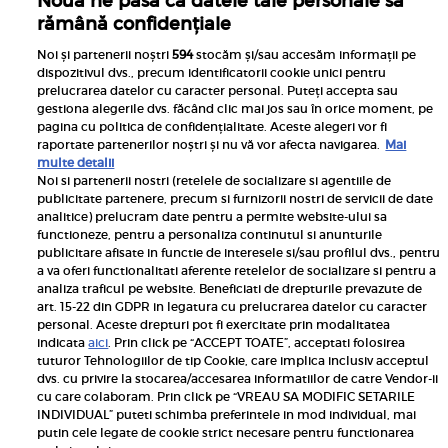
Nouă ne pasă ca datele tale personale să
rămână confidențiale
Noi și partenerii noștri
594
stocăm și/sau accesăm informații pe
dispozitivul dvs., precum identificatorii cookie unici pentru
prelucrarea datelor cu caracter personal. Puteți accepta sau
gestiona alegerile dvs. făcând clic mai jos sau în orice moment, pe
pagina cu politica de confidențialitate. Aceste alegeri vor fi
raportate partenerilor noștri și nu vă vor afecta navigarea.
Mai
multe detalii
Noi si partenerii nostri (retelele de socializare si agentiile de
publicitate partenere, precum si furnizorii nostri de servicii de date
Inscrie-te la newsletterul UNICA
analitice) prelucram date pentru a permite website-ului sa
functioneze, pentru a personaliza continutul si anunturile
publicitare afisate in functie de interesele si/sau profilul dvs., pentru
a va oferi functionalitati aferente retelelor de socializare si pentru a
analiza traficul pe website. Beneficiati de drepturile prevazute de
art. 15-22 din GDPR in legatura cu prelucrarea datelor cu caracter
personal. Aceste drepturi pot fi exercitate prin modalitatea
Pariază responsabil! Decizia ONJN nr. 821/25.09.2025.
indicata
aici
. Prin click pe “ACCEPT TOATE”, acceptati folosirea
Jocurile de noroc sunt interzise minorilor.
tuturor Tehnologiilor de tip Cookie, care implica inclusiv acceptul
dvs. cu privire la stocarea/accesarea informatiilor de catre Vendor-ii
Links
cu care colaboram. Prin click pe “VREAU SA MODIFIC SETARILE
INDIVIDUAL” puteti schimba preferintele in mod individual, mai
putin cele legate de cookie strict necesare pentru functionarea
Calculator sarcina