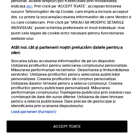
personal. Aceste drepturi pot fi exercitate prin modalitatea
Pariază responsabil! Decizia ONJN nr. 821/25.09.2025.
indicata
aici
. Prin click pe “ACCEPT TOATE”, acceptati folosirea
Jocurile de noroc sunt interzise minorilor.
tuturor Tehnologiilor de tip Cookie, care implica inclusiv acceptul
dvs. cu privire la stocarea/accesarea informatiilor de catre Vendor-ii
Links
cu care colaboram. Prin click pe “VREAU SA MODIFIC SETARILE
INDIVIDUAL” puteti schimba preferintele in mod individual, mai
putin cele legate de cookie strict necesare pentru functionarea
Calculator sarcina
website-ului.
Unica
Atât noi, cât și partenerii noștri prelucrăm datele pentru a
Rețete
oferi:
Libertatea
Stocarea și/sau accesarea informațiilor de pe un dispozitiv.
Utilizarea profilurilor pentru selectarea conținutului personalizat.
Viva
Măsurarea performanței reclamelor. Dezvoltarea și îmbunătățirea
serviciilor. Utilizarea profilurilor pentru selectarea publicității
Libertatea pentru femei
personalizate. Crearea profilurilor de conținut personalizat.
Utilizarea datelor limitate pentru a selecta conținutul. Crearea
Elle
profilurilor pentru publicitate personalizată. Măsurarea
performanței conținutului. Înțelegerea publicului prin statistici sau
Avantaje
combinații de date din surse diferite. Utilizarea de date limitate
pentru a selecta publicitatea. Date precise de geolocație și
identificarea prin scanarea dispozitivului.
Listă parteneri (furnizori)
ACCEPT TOATE