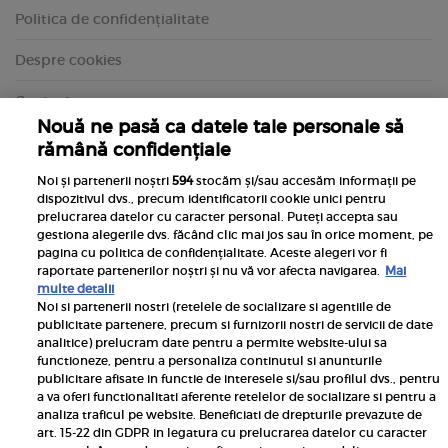
Politica de confidențialitate
Despre cookies
Contact
Nouă ne pasă ca datele tale personale să
rămână confidențiale
Noi și partenerii noștri
594
stocăm și/sau accesăm informații pe
dispozitivul dvs., precum identificatorii cookie unici pentru
prelucrarea datelor cu caracter personal. Puteți accepta sau
gestiona alegerile dvs. făcând clic mai jos sau în orice moment, pe
pagina cu politica de confidențialitate. Aceste alegeri vor fi
raportate partenerilor noștri și nu vă vor afecta navigarea.
Mai
multe detalii
Noi si partenerii nostri (retelele de socializare si agentiile de
publicitate partenere, precum si furnizorii nostri de servicii de date
Inscrie-te la newsletterul UNICA
analitice) prelucram date pentru a permite website-ului sa
functioneze, pentru a personaliza continutul si anunturile
publicitare afisate in functie de interesele si/sau profilul dvs., pentru
a va oferi functionalitati aferente retelelor de socializare si pentru a
analiza traficul pe website. Beneficiati de drepturile prevazute de
art. 15-22 din GDPR in legatura cu prelucrarea datelor cu caracter