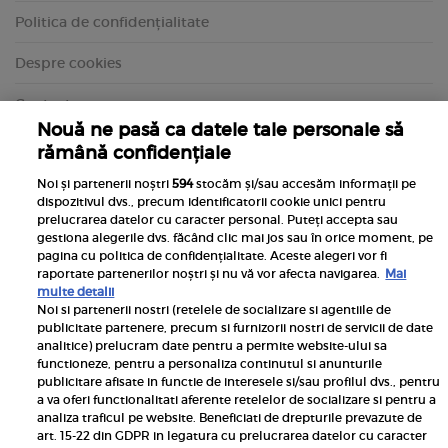
Politica de confidențialitate
Despre cookies
Contact
Nouă ne pasă ca datele tale personale să
rămână confidențiale
Noi și partenerii noștri
594
stocăm și/sau accesăm informații pe
dispozitivul dvs., precum identificatorii cookie unici pentru
prelucrarea datelor cu caracter personal. Puteți accepta sau
gestiona alegerile dvs. făcând clic mai jos sau în orice moment, pe
pagina cu politica de confidențialitate. Aceste alegeri vor fi
raportate partenerilor noștri și nu vă vor afecta navigarea.
Mai
multe detalii
Noi si partenerii nostri (retelele de socializare si agentiile de
publicitate partenere, precum si furnizorii nostri de servicii de date
Inscrie-te la newsletterul UNICA
analitice) prelucram date pentru a permite website-ului sa
functioneze, pentru a personaliza continutul si anunturile
publicitare afisate in functie de interesele si/sau profilul dvs., pentru
a va oferi functionalitati aferente retelelor de socializare si pentru a
analiza traficul pe website. Beneficiati de drepturile prevazute de
art. 15-22 din GDPR in legatura cu prelucrarea datelor cu caracter