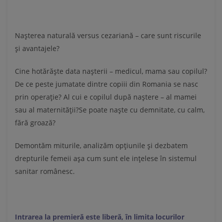
Naşterea naturală versus cezariană
– care sunt riscurile
şi avantajele?
Cine hotărăşte data naşterii – medicul, mama sau copilul?
De ce peste jumatate dintre copiii din Romania se nasc
prin operaţie? Al cui e copilul după naştere – al mamei
sau al maternităţii?Se poate naşte cu demnitate, cu calm,
fără groază?
Demontăm miturile, analizăm opțiunile și dezbatem
drepturile femeii așa cum sunt ele ințelese în sistemul
sanitar românesc.
Intrarea la premieră este liberă, în limita locurilor