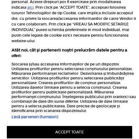
personal. Aceste drepturi pot fi exercitate prin modalitatea
Pariază responsabil! Decizia ONJN nr. 821/25.09.2025.
indicata
aici
. Prin click pe “ACCEPT TOATE”, acceptati folosirea
Jocurile de noroc sunt interzise minorilor.
tuturor Tehnologiilor de tip Cookie, care implica inclusiv acceptul
dvs. cu privire la stocarea/accesarea informatiilor de catre Vendor-ii
Links
cu care colaboram. Prin click pe “VREAU SA MODIFIC SETARILE
INDIVIDUAL” puteti schimba preferintele in mod individual, mai
putin cele legate de cookie strict necesare pentru functionarea
Calculator sarcina
website-ului.
Unica
Atât noi, cât și partenerii noștri prelucrăm datele pentru a
Rețete
oferi:
Libertatea
Stocarea și/sau accesarea informațiilor de pe un dispozitiv.
Utilizarea profilurilor pentru selectarea conținutului personalizat.
Viva
Măsurarea performanței reclamelor. Dezvoltarea și îmbunătățirea
serviciilor. Utilizarea profilurilor pentru selectarea publicității
Libertatea pentru femei
personalizate. Crearea profilurilor de conținut personalizat.
Utilizarea datelor limitate pentru a selecta conținutul. Crearea
Elle
profilurilor pentru publicitate personalizată. Măsurarea
performanței conținutului. Înțelegerea publicului prin statistici sau
Avantaje
combinații de date din surse diferite. Utilizarea de date limitate
pentru a selecta publicitatea. Date precise de geolocație și
identificarea prin scanarea dispozitivului.
Listă parteneri (furnizori)
ACCEPT TOATE