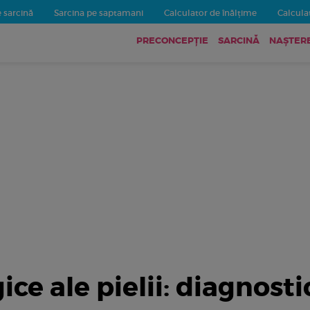
 sarcină
Sarcina pe saptamani
Calculator de înălțime
Calculat
PRECONCEPȚIE
SARCINĂ
NAȘTER
ice ale pielii: diagnosti