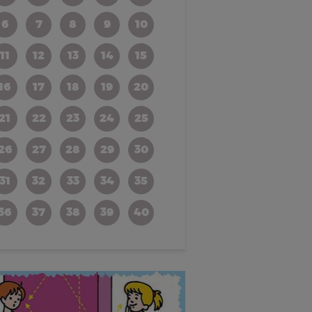
6
7
8
9
10
11
12
13
14
15
16
17
18
19
20
21
22
23
24
25
26
27
28
29
30
31
32
33
34
35
36
37
38
39
40