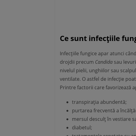
Ce sunt infecțiile fung
Infecțiile fungice apar atunci câ
drojdii precum
Candida
sau levur
nivelul pielii, unghiilor sau scalp
ventilate. O astfel de infecție poa
Printre factorii care favorizează 
transpirația abundentă;
purtarea frecventă a încălță
mersul desculț în vestiare s
diabetul;