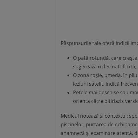
Răspunsurile tale oferă indicii i
O pată rotundă, care crește 
sugerează o dermatofitoză, 
O zonă roșie, umedă, în pliuri
leziuni satelit, indică frecve
Petele mai deschise sau mar
orienta către pitiriazis versi
Medicul notează și contextul: spor
piscinelor, purtarea de echipamen
anamneză și examinare atentă, d