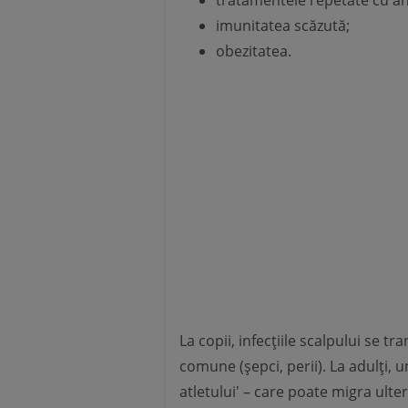
tratamentele repetate cu ant
imunitatea scăzută;
obezitatea.
La copii, infecțiile scalpului se t
comune (șepci, perii). La adulți, 
atletului' – care poate migra ulte