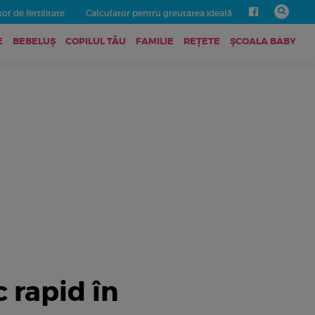
or de fertilitate
Calculator pentru greutatea ideală
E
BEBELUŞ
COPILUL TĂU
FAMILIE
REȚETE
ȘCOALA BABY
c rapid în