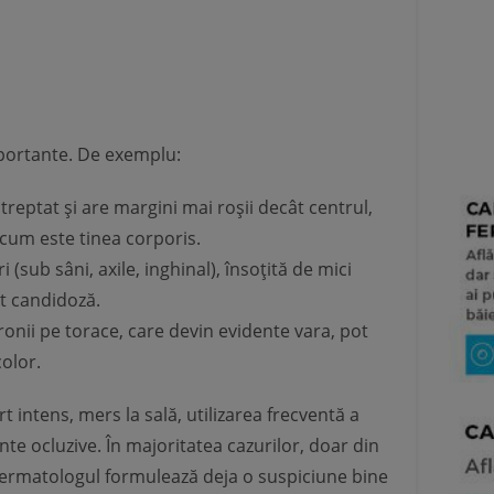
mportante. De exemplu:
treptat și are margini mai roșii decât centrul,
cum este tinea corporis.
 (sub sâni, axile, inghinal), însoțită de mici
nt candidoză.
onii pe torace, care devin evidente vara, pot
color.
t intens, mers la sală, utilizarea frecventă a
te ocluzive. În majoritatea cazurilor, doar din
ermatologul formulează deja o suspiciune bine