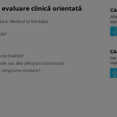
 evaluare clinică orientată
lară. Medicul te întreabă:
ile?
nte înainte?
le sau alte afecțiuni cunoscute?
ie simptome similare?