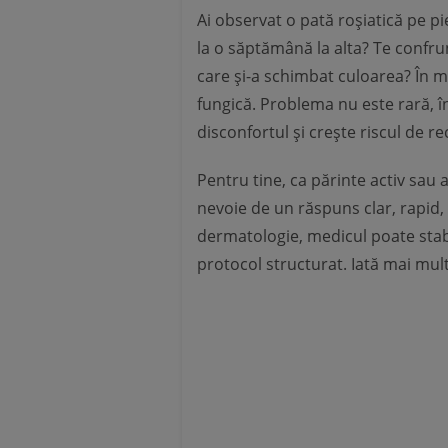
Ai observat o pată roșiatică pe pi
la o săptămână la alta? Te confr
care și-a schimbat culoarea? În m
fungică. Problema nu este rară, î
disconfortul și crește riscul de re
Pentru tine, ca părinte activ sau
nevoie de un răspuns clar, rapid, 
dermatologie, medicul poate stab
protocol structurat. Iată mai mult