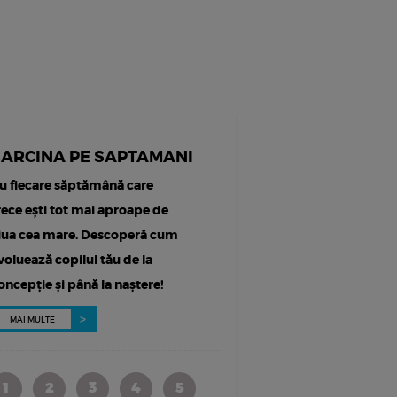
SARCINA PE SAPTAMANI
u fiecare săptămână care
rece ești tot mai aproape de
iua cea mare. Descoperă cum
voluează copilul tău de la
oncepție și până la naștere!
MAI MULTE
1
2
3
4
5