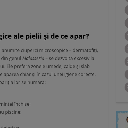
ice ale pielii și de ce apar?
nd anumite ciuperci microscopice – dermatofiți,
i din genul
Malassezia
– se dezvoltă excesiv la
ului. Ele preferă zonele umede, calde și slab
te apărea chiar și în cazul unei igiene corecte.
apariția lor se numără:
mintei închise;
au piscine;