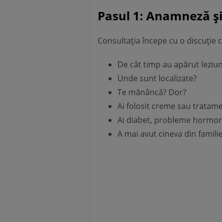
Pasul 1: Anamneză și
Consultația începe cu o discuție c
De cât timp au apărut leziun
Unde sunt localizate?
Te mănâncă? Dor?
Ai folosit creme sau tratame
Ai diabet, probleme hormona
A mai avut cineva din famil