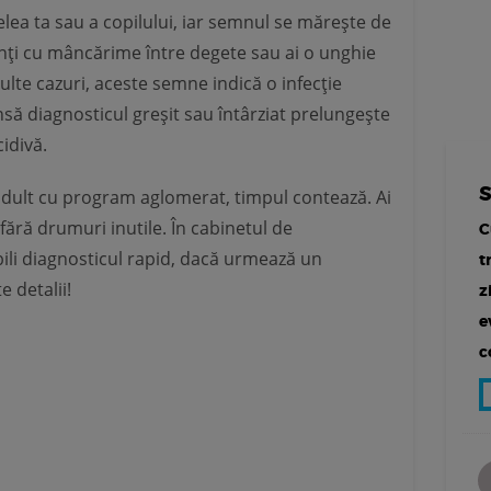
elea ta sau a copilului, iar semnul se mărește de
unți cu mâncărime între degete sau ai o unghie
ulte cazuri, aceste semne indică o infecție
nsă diagnosticul greșit sau întârziat prelungește
cidivă.
 adult cu program aglomerat, timpul contează. Ai
fără drumuri inutile. În cabinetul de
C
ili diagnosticul rapid, dacă urmează un
t
e detalii!
z
e
c