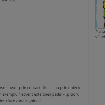
ibiotice;
Planșe
o învă
ransmit ușor prin contact direct sau prin obiecte
un exemplu frecvent este tinea pedis – „piciorul
rior către zona inghinală.