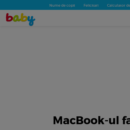
Nume de copii
Felicitari
Calculator de
MacBook-ul fam