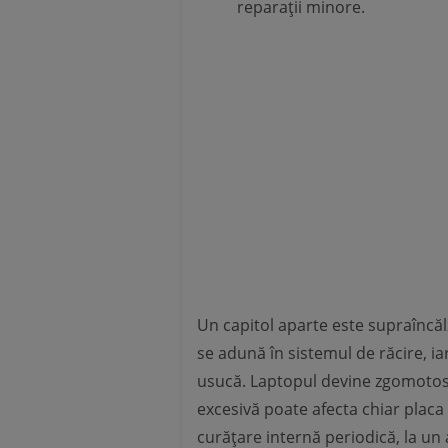
reparații minore.
Un capitol aparte este supraîncălzi
se adună în sistemul de răcire, ia
usucă. Laptopul devine zgomotos, s
excesivă poate afecta chiar pla
curățare internă periodică, la un 