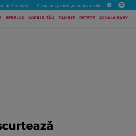
or de fertilitate
Calculator pentru greutatea ideală
E
BEBELUŞ
COPILUL TĂU
FAMILIE
REȚETE
ȘCOALA BABY
 scurtează