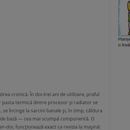
Planșe
o învă
rea cronică. În doi-trei ani de utilizare, praful
r pasta termică dintre procesor și radiator se
e încinge la sarcini banale și, în timp, căldura
ca de bază — cea mai scumpă componentă. O
an-doi, funcționează exact ca revizia la mașină: