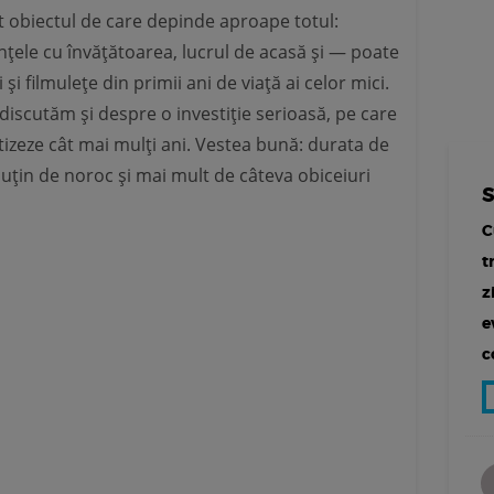
it obiectul de care depinde aproape totul:
ințele cu învățătoarea, lucrul de acasă și — poate
și filmulețe din primii ani de viață ai celor mici.
iscutăm și despre o investiție serioasă, pe care
tizeze cât mai mulți ani. Vestea bună: durata de
uțin de noroc și mai mult de câteva obiceiuri
C
t
z
e
c