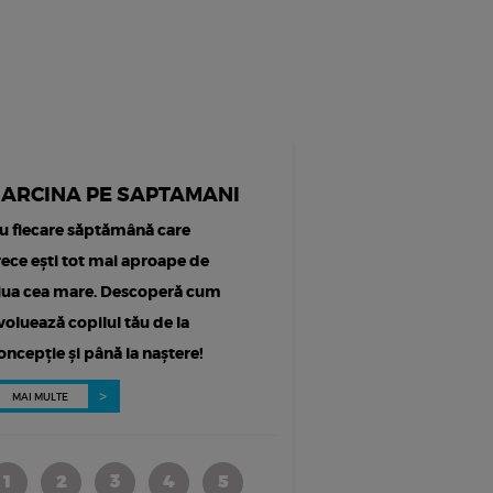
SARCINA PE SAPTAMANI
u fiecare săptămână care
rece ești tot mai aproape de
iua cea mare. Descoperă cum
voluează copilul tău de la
oncepție și până la naștere!
MAI MULTE
1
2
3
4
5