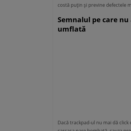
costă puțin și previne defectele m
Semnalul pe care nu a
umflată
Dacă trackpad-ul nu mai dă click 
carcasa pare bombată, cauza proba