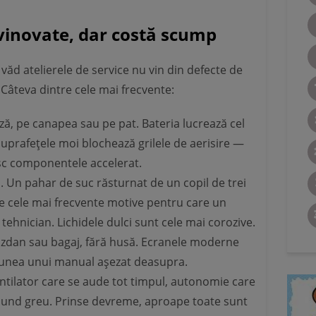
evinovate, dar costă scump
văd atelierele de service nu vin din defecte de
i. Câteva dintre cele mai frecvente:
ză, pe canapea sau pe pat. Bateria lucrează cel
suprafețele moi blochează grilele de aerisire —
sc componentele accelerat.
. Un pahar de suc răsturnat de un copil de trei
ntre cele mai frecvente motive pentru care un
ehnician. Lichidele dulci sunt cele mai corozive.
iozdan sau bagaj, fără husă. Ecranele moderne
esiunea unui manual așezat deasupra.
ntilator care se aude tot timpul, autonomie care
pund greu. Prinse devreme, aproape toate sunt