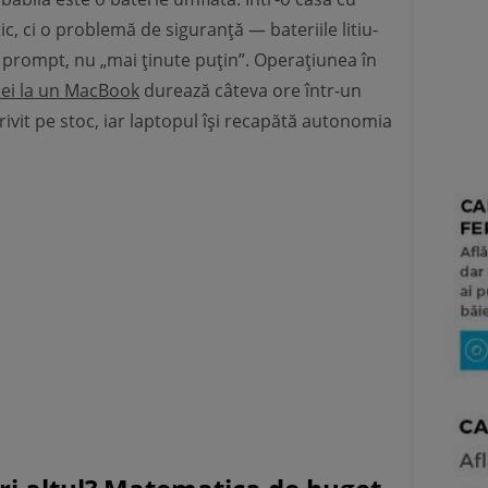
ic, ci o problemă de siguranță — bateriile litiu-
 prompt, nu „mai ținute puțin”. Operațiunea în
iei la un MacBook
durează câteva ore într-un
ivit pe stoc, iar laptopul își recapătă autonomia