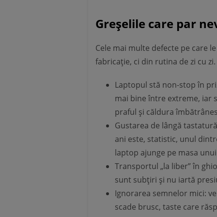
Greșelile care par n
Cele mai multe defecte pe care le 
fabricație, ci din rutina de zi cu z
Laptopul stă non-stop în pri
mai bine între extreme, iar 
praful și căldura îmbătrâne
Gustarea de lângă tastatură
ani este, statistic, unul di
laptop ajunge pe masa unui t
Transportul „la liber” în gh
sunt subțiri și nu iartă pr
Ignorarea semnelor mici: ve
scade brusc, taste care răs