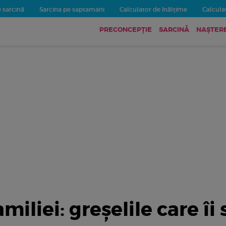
 sarcină
Sarcina pe saptamani
Calculator de înălțime
Calculat
PRECONCEPȚIE
SARCINĂ
NAȘTER
iliei: greșelile care îi