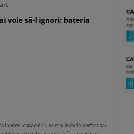
ari.
i voie să-l ignori: bateria
ca înainte, capacul nu se mai închide perfect sau
bilă este o baterie umflată. Într-o casă cu