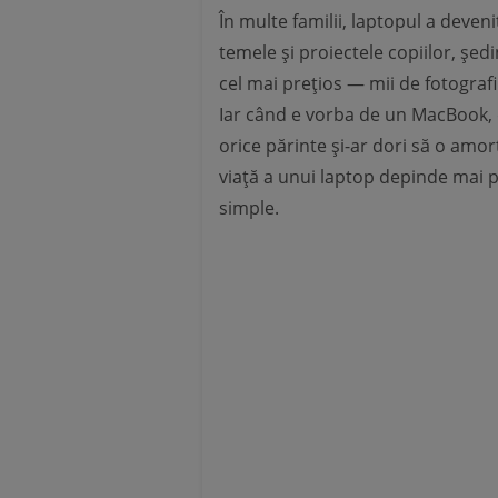
În multe familii, laptopul a deven
temele și proiectele copiilor, șed
cel mai prețios — mii de fotografii 
Iar când e vorba de un MacBook, d
orice părinte și-ar dori să o amor
viață a unui laptop depinde mai p
simple.