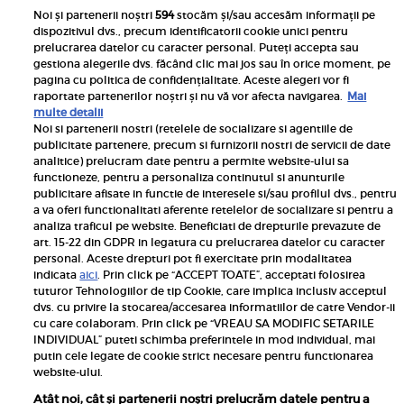
Noi și partenerii noștri
594
stocăm și/sau accesăm informații pe
dispozitivul dvs., precum identificatorii cookie unici pentru
prelucrarea datelor cu caracter personal. Puteți accepta sau
gestiona alegerile dvs. făcând clic mai jos sau în orice moment, pe
pagina cu politica de confidențialitate. Aceste alegeri vor fi
raportate partenerilor noștri și nu vă vor afecta navigarea.
Mai
multe detalii
Noi si partenerii nostri (retelele de socializare si agentiile de
publicitate partenere, precum si furnizorii nostri de servicii de date
Inscrie-te la newsletterul UNICA
analitice) prelucram date pentru a permite website-ului sa
functioneze, pentru a personaliza continutul si anunturile
publicitare afisate in functie de interesele si/sau profilul dvs., pentru
a va oferi functionalitati aferente retelelor de socializare si pentru a
analiza traficul pe website. Beneficiati de drepturile prevazute de
art. 15-22 din GDPR in legatura cu prelucrarea datelor cu caracter
personal. Aceste drepturi pot fi exercitate prin modalitatea
Pariază responsabil! Decizia ONJN nr. 821/25.09.2025.
indicata
aici
. Prin click pe “ACCEPT TOATE”, acceptati folosirea
Jocurile de noroc sunt interzise minorilor.
tuturor Tehnologiilor de tip Cookie, care implica inclusiv acceptul
dvs. cu privire la stocarea/accesarea informatiilor de catre Vendor-ii
Links
cu care colaboram. Prin click pe “VREAU SA MODIFIC SETARILE
INDIVIDUAL” puteti schimba preferintele in mod individual, mai
putin cele legate de cookie strict necesare pentru functionarea
Calculator sarcina
website-ului.
Unica
Atât noi, cât și partenerii noștri prelucrăm datele pentru a