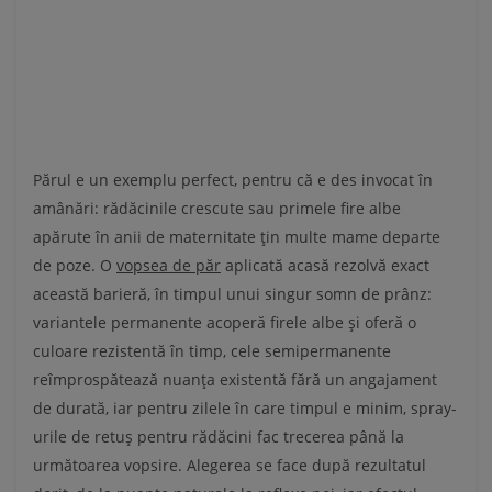
Părul e un exemplu perfect, pentru că e des invocat în
amânări: rădăcinile crescute sau primele fire albe
apărute în anii de maternitate țin multe mame departe
de poze. O
vopsea de păr
aplicată acasă rezolvă exact
această barieră, în timpul unui singur somn de prânz:
variantele permanente acoperă firele albe și oferă o
culoare rezistentă în timp, cele semipermanente
reîmprospătează nuanța existentă fără un angajament
de durată, iar pentru zilele în care timpul e minim, spray-
urile de retuș pentru rădăcini fac trecerea până la
următoarea vopsire. Alegerea se face după rezultatul