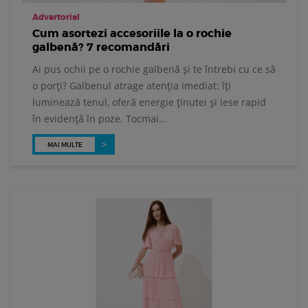
Advertorial
Cum asortezi accesoriile la o rochie
galbenă? 7 recomandări
Ai pus ochii pe o rochie galbenă și te întrebi cu ce să
o porți? Galbenul atrage atenția imediat: îți
luminează tenul, oferă energie ținutei și iese rapid
în evidență în poze. Tocmai...
MAI MULTE