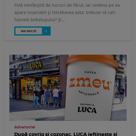
listă nesfârșită de lucruri de făcut, iar undeva pe ea
apare invariabil și întrebarea asta: trebuie să calc
hainele bebelușului? Și...
MAI MULTE
Advertorial
După covrig și cozonac, LUCA ieftinește și