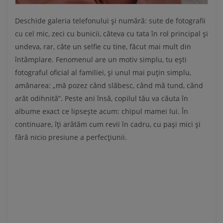
Deschide galeria telefonului și numără: sute de fotografii
cu cel mic, zeci cu bunicii, câteva cu tata în rol principal și
undeva, rar, câte un selfie cu tine, făcut mai mult din
întâmplare. Fenomenul are un motiv simplu, tu ești
fotograful oficial al familiei, și unul mai puțin simplu,
amânarea: „mă pozez când slăbesc, când mă tund, când
arăt odihnită”. Peste ani însă, copilul tău va căuta în
albume exact ce lipsește acum: chipul mamei lui. În
continuare, îți arătăm cum revii în cadru, cu pași mici și
fără nicio presiune a perfecțiunii.