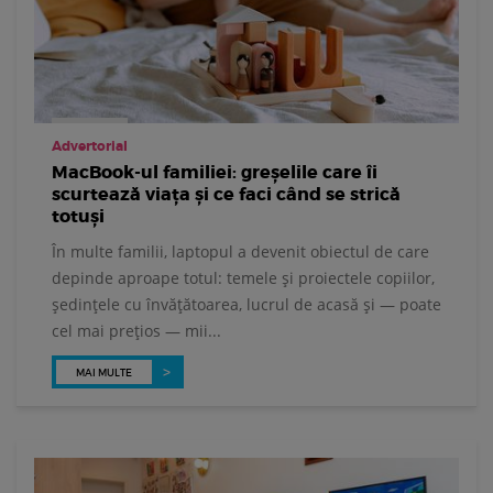
Advertorial
MacBook-ul familiei: greșelile care îi
scurtează viața și ce faci când se strică
totuși
În multe familii, laptopul a devenit obiectul de care
depinde aproape totul: temele și proiectele copiilor,
ședințele cu învățătoarea, lucrul de acasă și — poate
cel mai prețios — mii...
MAI MULTE