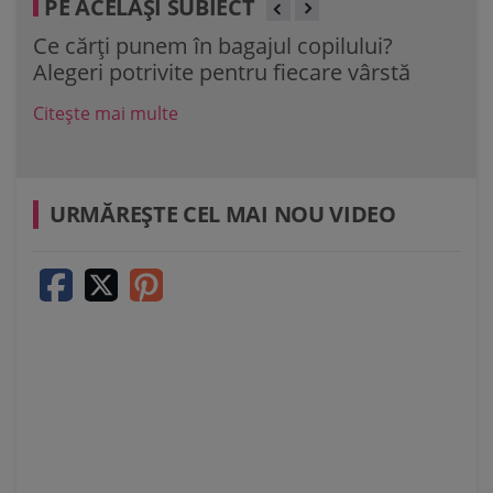
PE ACELAȘI SUBIECT
Ce cărți punem în bagajul copilului?
40 
Alegeri potrivite pentru fiecare vârstă
de 
Citește mai multe
Cit
URMĂREŞTE CEL MAI NOU VIDEO