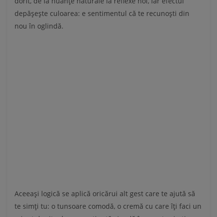
dorit, de la nuanțe naturale la reflexe noi, iar efectul
depășește culoarea: e sentimentul că te recunoști din
nou în oglindă.
Aceeași logică se aplică oricărui alt gest care te ajută să
te simți tu: o tunsoare comodă, o cremă cu care îți faci un