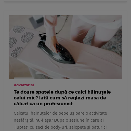
Advertorial
Te doare spatele după ce calci hăinuțele
celui mic? Iată cum să reglezi masa de
călcat ca un profesionist
Călcatul hăinuțelor de bebeluș pare o activitate
nesfârșită, nu-i așa? După o sesiune în care ai
„luptat” cu zeci de body-uri, salopete și păturici,