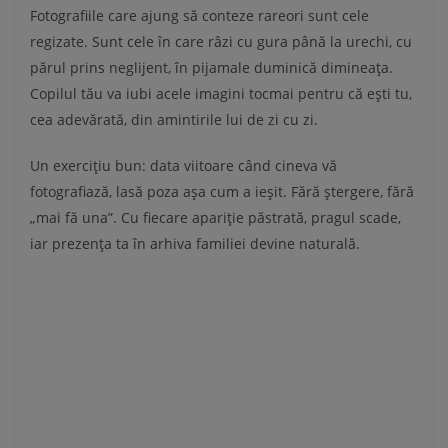
Fotografiile care ajung să conteze rareori sunt cele
regizate. Sunt cele în care râzi cu gura până la urechi, cu
părul prins neglijent, în pijamale duminică dimineața.
Copilul tău va iubi acele imagini tocmai pentru că ești tu,
cea adevărată, din amintirile lui de zi cu zi.
Un exercițiu bun: data viitoare când cineva vă
fotografiază, lasă poza așa cum a ieșit. Fără ștergere, fără
„mai fă una”. Cu fiecare apariție păstrată, pragul scade,
iar prezența ta în arhiva familiei devine naturală.