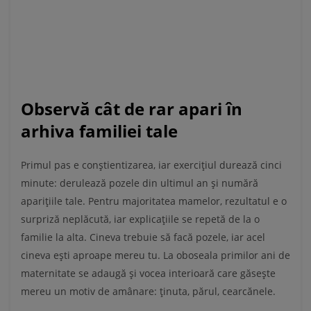
Observă cât de rar apari în
arhiva familiei tale
Primul pas e conștientizarea, iar exercițiul durează cinci
minute: derulează pozele din ultimul an și numără
aparițiile tale. Pentru majoritatea mamelor, rezultatul e o
surpriză neplăcută, iar explicațiile se repetă de la o
familie la alta. Cineva trebuie să facă pozele, iar acel
cineva ești aproape mereu tu. La oboseala primilor ani de
maternitate se adaugă și vocea interioară care găsește
mereu un motiv de amânare: ținuta, părul, cearcănele.