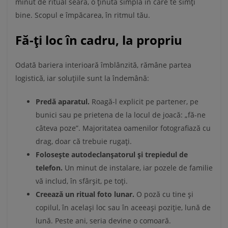
minut de ritual seara, o ținută simplă în care te simți
bine. Scopul e împăcarea, în ritmul tău.
Fă-ți loc în cadru, la propriu
Odată bariera interioară îmblânzită, rămâne partea
logistică, iar soluțiile sunt la îndemână:
Predă aparatul.
Roagă-l explicit pe partener, pe
bunici sau pe prietena de la locul de joacă: „fă-ne
câteva poze”. Majoritatea oamenilor fotografiază cu
drag, doar că trebuie rugați.
Folosește autodeclanșatorul și trepiedul de
telefon.
Un minut de instalare, iar pozele de familie
vă includ, în sfârșit, pe toți.
Creează un ritual foto lunar.
O poză cu tine și
copilul, în același loc sau în aceeași poziție, lună de
lună. Peste ani, seria devine o comoară.