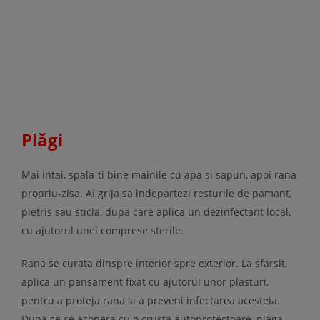
Plăgi
Mai intai, spala-ti bine mainile cu apa si sapun, apoi rana
propriu-zisa. Ai grija sa indepartezi resturile de pamant,
pietris sau sticla, dupa care aplica un dezinfectant local,
cu ajutorul unei comprese sterile.
Rana se curata dinspre interior spre exterior. La sfarsit,
aplica un pansament fixat cu ajutorul unor plasturi,
pentru a proteja rana si a preveni infectarea acesteia.
Dupa ce se acopera cu o crusta autoprotectoare, plaga