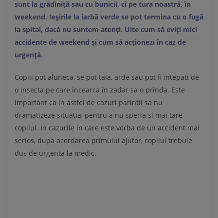
sunt la grădiniță sau cu bunicii, ci pe tura noastră, în
weekend. Ieșirile la iarbă verde se pot termina cu o fugă
la spital, dacă nu suntem atenți. Uite cum să eviți mici
accidente de weekend și cum să acționezi în caz de
urgență.
Copiii pot aluneca, se pot taia, arde sau pot fi intepati de
o insecta pe care incearca in zadar sa o prinda. Este
important ca in astfel de cazuri parintii sa nu
dramatizeze situa­tia, pentru a nu speria si mai tare
copilul. In cazurile in care este vorba de un accident mai
serios, dupa acordarea primului ajutor, copilul trebuie
dus de urgenta la medic.