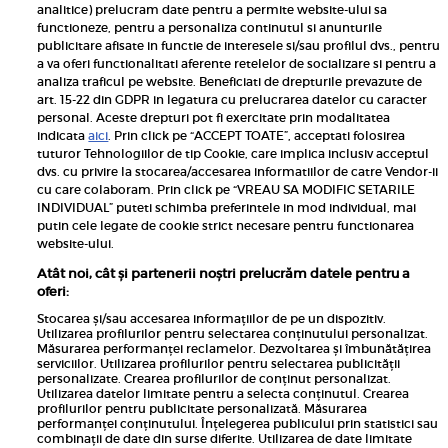
Inscrie-te la newsletterul UNICA
analitice) prelucram date pentru a permite website-ului sa
functioneze, pentru a personaliza continutul si anunturile
publicitare afisate in functie de interesele si/sau profilul dvs., pentru
a va oferi functionalitati aferente retelelor de socializare si pentru a
analiza traficul pe website. Beneficiati de drepturile prevazute de
art. 15-22 din GDPR in legatura cu prelucrarea datelor cu caracter
personal. Aceste drepturi pot fi exercitate prin modalitatea
Pariază responsabil! Decizia ONJN nr. 821/25.09.2025.
indicata
aici
. Prin click pe “ACCEPT TOATE”, acceptati folosirea
Jocurile de noroc sunt interzise minorilor.
tuturor Tehnologiilor de tip Cookie, care implica inclusiv acceptul
dvs. cu privire la stocarea/accesarea informatiilor de catre Vendor-ii
Links
cu care colaboram. Prin click pe “VREAU SA MODIFIC SETARILE
INDIVIDUAL” puteti schimba preferintele in mod individual, mai
putin cele legate de cookie strict necesare pentru functionarea
Calculator sarcina
website-ului.
Unica
Atât noi, cât și partenerii noștri prelucrăm datele pentru a
Rețete
oferi:
Libertatea
Stocarea și/sau accesarea informațiilor de pe un dispozitiv.
Utilizarea profilurilor pentru selectarea conținutului personalizat.
Viva
Măsurarea performanței reclamelor. Dezvoltarea și îmbunătățirea
serviciilor. Utilizarea profilurilor pentru selectarea publicității
Libertatea pentru femei
personalizate. Crearea profilurilor de conținut personalizat.
Utilizarea datelor limitate pentru a selecta conținutul. Crearea
Elle
profilurilor pentru publicitate personalizată. Măsurarea
performanței conținutului. Înțelegerea publicului prin statistici sau
Avantaje
combinații de date din surse diferite. Utilizarea de date limitate