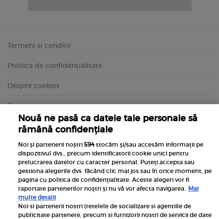
Termeni si conditii
Politica de confidențialitate
Despre cookies
Contact
Nouă ne pasă ca datele tale personale să
rămână confidențiale
Noi și partenerii noștri
594
stocăm și/sau accesăm informații pe
dispozitivul dvs., precum identificatorii cookie unici pentru
prelucrarea datelor cu caracter personal. Puteți accepta sau
gestiona alegerile dvs. făcând clic mai jos sau în orice moment, pe
pagina cu politica de confidențialitate. Aceste alegeri vor fi
raportate partenerilor noștri și nu vă vor afecta navigarea.
Mai
multe detalii
Noi si partenerii nostri (retelele de socializare si agentiile de
publicitate partenere, precum si furnizorii nostri de servicii de date