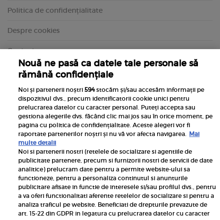
Politica de confidențialitate
Despre cookies
Contact
Nouă ne pasă ca datele tale personale să
rămână confidențiale
Noi și partenerii noștri
594
stocăm și/sau accesăm informații pe
dispozitivul dvs., precum identificatorii cookie unici pentru
prelucrarea datelor cu caracter personal. Puteți accepta sau
gestiona alegerile dvs. făcând clic mai jos sau în orice moment, pe
pagina cu politica de confidențialitate. Aceste alegeri vor fi
raportate partenerilor noștri și nu vă vor afecta navigarea.
Mai
multe detalii
Noi si partenerii nostri (retelele de socializare si agentiile de
publicitate partenere, precum si furnizorii nostri de servicii de date
Inscrie-te la newsletterul UNICA
analitice) prelucram date pentru a permite website-ului sa
functioneze, pentru a personaliza continutul si anunturile
publicitare afisate in functie de interesele si/sau profilul dvs., pentru
a va oferi functionalitati aferente retelelor de socializare si pentru a
analiza traficul pe website. Beneficiati de drepturile prevazute de
art. 15-22 din GDPR in legatura cu prelucrarea datelor cu caracter