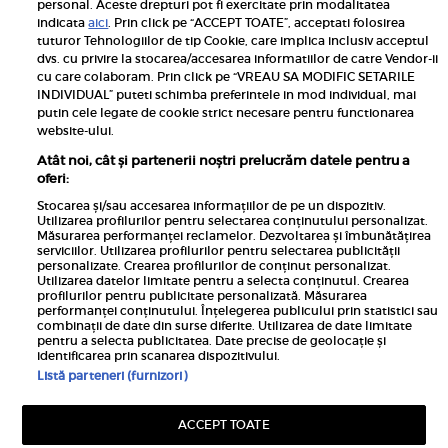
personal. Aceste drepturi pot fi exercitate prin modalitatea
Pariază responsabil! Decizia ONJN nr. 821/25.09.2025.
indicata
aici
. Prin click pe “ACCEPT TOATE”, acceptati folosirea
Jocurile de noroc sunt interzise minorilor.
tuturor Tehnologiilor de tip Cookie, care implica inclusiv acceptul
dvs. cu privire la stocarea/accesarea informatiilor de catre Vendor-ii
Links
cu care colaboram. Prin click pe “VREAU SA MODIFIC SETARILE
INDIVIDUAL” puteti schimba preferintele in mod individual, mai
putin cele legate de cookie strict necesare pentru functionarea
Calculator sarcina
website-ului.
Unica
Atât noi, cât și partenerii noștri prelucrăm datele pentru a
Rețete
oferi:
Libertatea
Stocarea și/sau accesarea informațiilor de pe un dispozitiv.
Utilizarea profilurilor pentru selectarea conținutului personalizat.
Viva
Măsurarea performanței reclamelor. Dezvoltarea și îmbunătățirea
serviciilor. Utilizarea profilurilor pentru selectarea publicității
Libertatea pentru femei
personalizate. Crearea profilurilor de conținut personalizat.
Utilizarea datelor limitate pentru a selecta conținutul. Crearea
Elle
profilurilor pentru publicitate personalizată. Măsurarea
performanței conținutului. Înțelegerea publicului prin statistici sau
Avantaje
combinații de date din surse diferite. Utilizarea de date limitate
pentru a selecta publicitatea. Date precise de geolocație și
identificarea prin scanarea dispozitivului.
Listă parteneri (furnizori)
ACCEPT TOATE