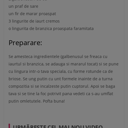
un praf de sare
un fir de marar proaspat
3 lingurite de iaurt cremos
o lingurita de branzica proaspata faramitata
Preparare:
Se amesteca ingredientele (galbenusul se freaca cu
iaurtul si branzica, se adauga si mararul tocat) si se pune
cu lingura intr-o tava speciala, cu forme rotunde ca de
briose. Se ung putin cu unt formele inainte de a turna
compozitia si se incalzeste putin cuptorul. Apoi se baga
tava si se tine la foc potrivit pana vedeti ca s-au umflat
putin omletutele. Pofta buna!
URMĂREŞTE CEL MAI NOU VIDEO