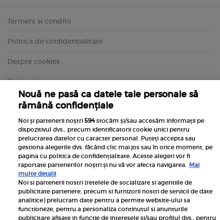
Termeni si conditii
Politica de confidențialitate
Despre cookies
Contact
Nouă ne pasă ca datele tale personale să
rămână confidențiale
Noi și partenerii noștri
594
stocăm și/sau accesăm informații pe
dispozitivul dvs., precum identificatorii cookie unici pentru
prelucrarea datelor cu caracter personal. Puteți accepta sau
gestiona alegerile dvs. făcând clic mai jos sau în orice moment, pe
pagina cu politica de confidențialitate. Aceste alegeri vor fi
raportate partenerilor noștri și nu vă vor afecta navigarea.
Mai
multe detalii
Noi si partenerii nostri (retelele de socializare si agentiile de
publicitate partenere, precum si furnizorii nostri de servicii de date
Inscrie-te la newsletterul UNICA
analitice) prelucram date pentru a permite website-ului sa
functioneze, pentru a personaliza continutul si anunturile
publicitare afisate in functie de interesele si/sau profilul dvs., pentru