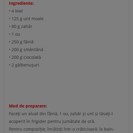
Ingrediente:
• 4 kiwi
• 125 g unt moale
• 80 g zahăr
• 1 ou
• 250 g făină
• 200 g smântână
• 200 g ciocolată
• 2 gălbenușuri
Mod de preparare:
Faceți un aluat din făină, 1 ou, zahăr și unt și lăsați-l
acoperit în frigider pentru jumătate de oră.
Pentru compoziție, încălziți într-o crăticioară, la bain-