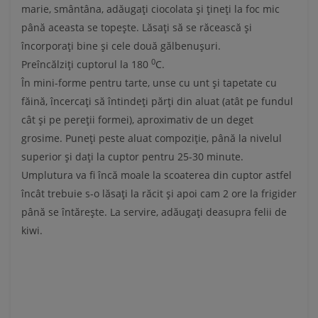
marie, smântâna, adăugați ciocolata și țineți la foc mic
până aceasta se topește. Lăsați să se răcească și
încorporați bine și cele două gălbenușuri.
0
Preîncălziți cuptorul la 180
C.
În mini-forme pentru tarte, unse cu unt și tapetate cu
făină, încercați să întindeți părți din aluat (atât pe fundul
cât și pe pereții formei), aproximativ de un deget
grosime. Puneți peste aluat compoziție, până la nivelul
superior și dați la cuptor pentru 25-30 minute.
Umplutura va fi încă moale la scoaterea din cuptor astfel
încât trebuie s-o lăsați la răcit și apoi cam 2 ore la frigider
până se întărește. La servire, adăugați deasupra felii de
kiwi.