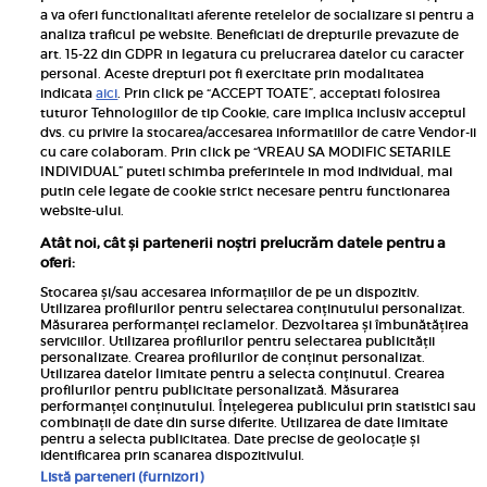
a va oferi functionalitati aferente retelelor de socializare si pentru a
analiza traficul pe website. Beneficiati de drepturile prevazute de
art. 15-22 din GDPR in legatura cu prelucrarea datelor cu caracter
personal. Aceste drepturi pot fi exercitate prin modalitatea
Pariază responsabil! Decizia ONJN nr. 821/25.09.2025.
indicata
aici
. Prin click pe “ACCEPT TOATE”, acceptati folosirea
Jocurile de noroc sunt interzise minorilor.
tuturor Tehnologiilor de tip Cookie, care implica inclusiv acceptul
dvs. cu privire la stocarea/accesarea informatiilor de catre Vendor-ii
Links
cu care colaboram. Prin click pe “VREAU SA MODIFIC SETARILE
INDIVIDUAL” puteti schimba preferintele in mod individual, mai
putin cele legate de cookie strict necesare pentru functionarea
Calculator sarcina
website-ului.
Unica
Atât noi, cât și partenerii noștri prelucrăm datele pentru a
Rețete
oferi:
Libertatea
Stocarea și/sau accesarea informațiilor de pe un dispozitiv.
Utilizarea profilurilor pentru selectarea conținutului personalizat.
Viva
Măsurarea performanței reclamelor. Dezvoltarea și îmbunătățirea
serviciilor. Utilizarea profilurilor pentru selectarea publicității
Libertatea pentru femei
personalizate. Crearea profilurilor de conținut personalizat.
Utilizarea datelor limitate pentru a selecta conținutul. Crearea
Elle
profilurilor pentru publicitate personalizată. Măsurarea
performanței conținutului. Înțelegerea publicului prin statistici sau
Avantaje
combinații de date din surse diferite. Utilizarea de date limitate
pentru a selecta publicitatea. Date precise de geolocație și
identificarea prin scanarea dispozitivului.
Listă parteneri (furnizori)