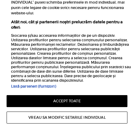
INDIVIDUAL” puteti schimba preferintele in mod individual, mai
putin cele legate de cookie strict necesare pentru functionarea
website-ului.
Atât noi, cât și partenerii noștri prelucrăm datele pentru a
oferi:
Stocarea și/sau accesarea informațiilor de pe un dispozitiv.
Utilizarea profilurilor pentru selectarea conținutului personalizat.
Măsurarea performanței reclamelor. Dezvoltarea și îmbunătățirea
serviciilor. Utilizarea profilurilor pentru selectarea publicității
personalizate. Crearea profilurilor de conținut personalizat.
Utilizarea datelor limitate pentru a selecta conținutul. Crearea
profilurilor pentru publicitate personalizată. Măsurarea
performanței conținutului. Înțelegerea publicului prin statistici sau
Inscrie-te la newsletterul UNICA
combinații de date din surse diferite. Utilizarea de date limitate
pentru a selecta publicitatea. Date precise de geolocație și
identificarea prin scanarea dispozitivului.
Listă parteneri (furnizori)
ACCEPT TOATE
Pariază responsabil! Decizia ONJN nr. 821/25.09.2025.
Jocurile de noroc sunt interzise minorilor.
VREAU SA MODIFIC SETARILE INDIVIDUAL
Links