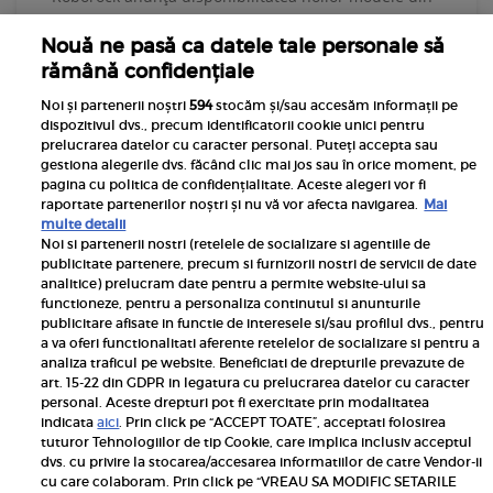
seria F25: Roborock F25 ACE Combo și Roborock F25
Nouă ne pasă ca datele tale personale să
ACE Pro, două aspiratoare verticale cordless wet-dry
rămână confidențiale
dezvoltate pentru utilizatorii care...
Noi și partenerii noștri
594
stocăm și/sau accesăm informații pe
MAI MULTE
dispozitivul dvs., precum identificatorii cookie unici pentru
prelucrarea datelor cu caracter personal. Puteți accepta sau
gestiona alegerile dvs. făcând clic mai jos sau în orice moment, pe
pagina cu politica de confidențialitate. Aceste alegeri vor fi
raportate partenerilor noștri și nu vă vor afecta navigarea.
Mai
multe detalii
MAI MULTE ARTICOLE
Noi si partenerii nostri (retelele de socializare si agentiile de
publicitate partenere, precum si furnizorii nostri de servicii de date
analitice) prelucram date pentru a permite website-ului sa
functioneze, pentru a personaliza continutul si anunturile
publicitare afisate in functie de interesele si/sau profilul dvs., pentru
a va oferi functionalitati aferente retelelor de socializare si pentru a
Termeni si conditii
analiza traficul pe website. Beneficiati de drepturile prevazute de
art. 15-22 din GDPR in legatura cu prelucrarea datelor cu caracter
Politica de confidențialitate
personal. Aceste drepturi pot fi exercitate prin modalitatea
indicata
aici
. Prin click pe “ACCEPT TOATE”, acceptati folosirea
Despre cookies
tuturor Tehnologiilor de tip Cookie, care implica inclusiv acceptul
dvs. cu privire la stocarea/accesarea informatiilor de catre Vendor-ii
Contact
cu care colaboram. Prin click pe “VREAU SA MODIFIC SETARILE