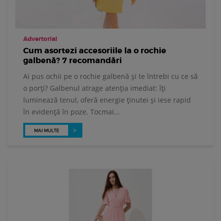
Advertorial
Cum asortezi accesoriile la o rochie
galbenă? 7 recomandări
Ai pus ochii pe o rochie galbenă și te întrebi cu ce să
o porți? Galbenul atrage atenția imediat: îți
luminează tenul, oferă energie ținutei și iese rapid
în evidență în poze. Tocmai...
MAI MULTE