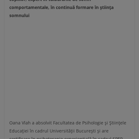
comportamentale, în continuă formare în știința
somnului
Oana Vlah a absolvit Facultatea de Psihologie și Științele
Educației în cadrul Universității București și are
certificare în psihoterapie experiențială în cadrul SPER