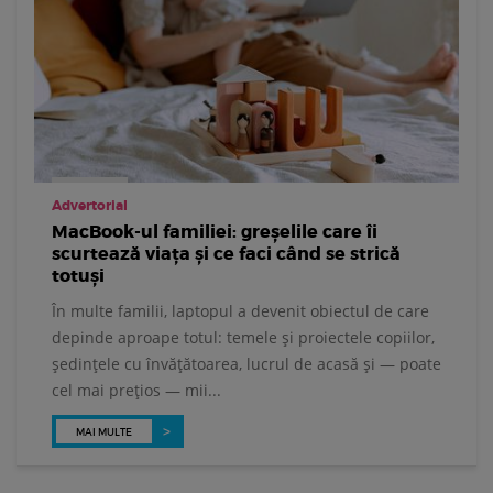
Advertorial
MacBook-ul familiei: greșelile care îi
scurtează viața și ce faci când se strică
totuși
În multe familii, laptopul a devenit obiectul de care
depinde aproape totul: temele și proiectele copiilor,
ședințele cu învățătoarea, lucrul de acasă și — poate
cel mai prețios — mii...
MAI MULTE