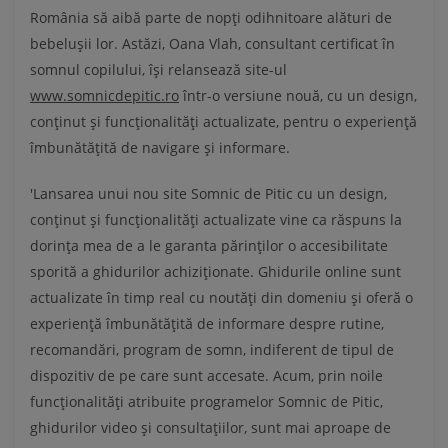
România să aibă parte de nopți odihnitoare alături de
bebelușii lor. Astăzi, Oana Vlah, consultant certificat în
somnul copilului, își relansează site-ul
www.somnicdepitic.ro
într-o versiune nouă, cu un design,
conținut și funcționalități actualizate, pentru o experiență
îmbunătățită de navigare și informare.
'Lansarea unui nou site Somnic de Pitic cu un design,
conținut și funcționalități actualizate vine ca răspuns la
dorința mea de a le garanta părinților o accesibilitate
sporită a ghidurilor achiziționate. Ghidurile online sunt
actualizate în timp real cu noutăți din domeniu și oferă o
experiență îmbunătățită de informare despre rutine,
recomandări, program de somn, indiferent de tipul de
dispozitiv de pe care sunt accesate. Acum, prin noile
funcționalități atribuite programelor Somnic de Pitic,
ghidurilor video și consultațiilor, sunt mai aproape de