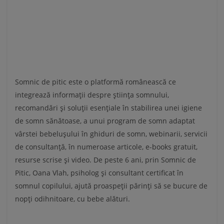
Somnic de pitic este o platformă românească ce
integrează informații despre știința somnului,
recomandări și soluții esențiale în stabilirea unei igiene
de somn sănătoase, a unui program de somn adaptat
vârstei bebelușului în ghiduri de somn, webinarii, servicii
de consultanță, în numeroase articole, e-books gratuit,
resurse scrise și video. De peste 6 ani, prin Somnic de
Pitic, Oana Vlah, psiholog și consultant certificat în
somnul copilului, ajută proaspeții părinți să se bucure de
nopți odihnitoare, cu bebe alături.