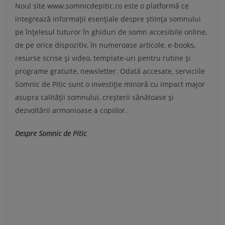
Noul site www.somnicdepitic.ro este o platformă ce
integrează informații esențiale despre știința somnului
pe înțelesul tuturor în ghiduri de somn accesibile online,
de pe orice dispozitiv, în numeroase articole, e-books,
resurse scrise și video, template-uri pentru rutine și
programe gratuite, newsletter. Odată accesate, serviciile
Somnic de Pitic sunt o investiție minoră cu impact major
asupra calității somnului, creșterii sănătoase și
dezvoltării armonioase a copiilor.
Despre Somnic de Pitic