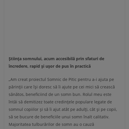
Știința somnului, acum accesibilă prin sfaturi de
încredere, rapid și ușor de pus în practică
„Am creat proiectul Somnic de Pitic pentru a-i ajuta pe
părinții care își doresc să îi ajute pe cei mici să crească
sănătos, beneficiind de un somn bun. Rolul meu este
întâi să demitizez toate credințele populare legate de
somnul copiilor și să îi ajut atât pe adulți, cât și pe copii,
să se bucure de beneficiile unui somn înalt calitativ.
Majoritatea tulburărilor de somn au o cauză