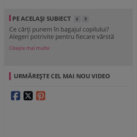
PE ACELAȘI SUBIECT
Ce cărți punem în bagajul copilului?
40 
Alegeri potrivite pentru fiecare vârstă
de 
Citește mai multe
Cit
URMĂREŞTE CEL MAI NOU VIDEO