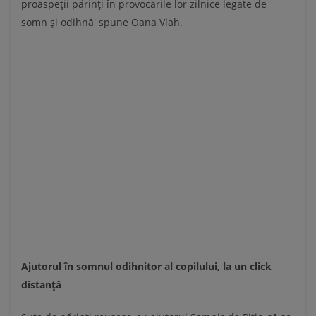
proaspeții părinți în provocările lor zilnice legate de
somn și odihnă' spune Oana Vlah.
Ajutorul în somnul odihnitor al copilului, la un click
distanță