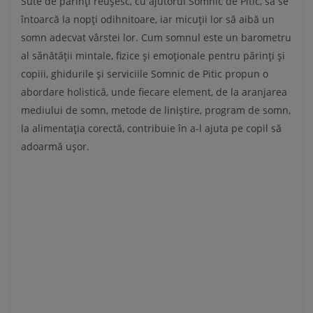
Sute de părinți reușesc, cu ajutorul Somnic de Pitic, să se
întoarcă la nopți odihnitoare, iar micuții lor să aibă un
somn adecvat vârstei lor. Cum somnul este un barometru
al sănătății mintale, fizice și emoționale pentru părinți și
copiii, ghidurile și serviciile Somnic de Pitic propun o
abordare holistică, unde fiecare element, de la aranjarea
mediului de somn, metode de liniștire, program de somn,
la alimentația corectă, contribuie în a-l ajuta pe copil să
adoarmă ușor.