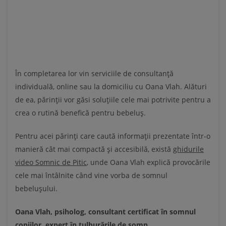
În completarea lor vin serviciile de consultanță
individuală, online sau la domiciliu cu Oana Vlah. Alături
de ea, părinții vor găsi soluțiile cele mai potrivite pentru a
crea o rutină benefică pentru bebeluș.
Pentru acei părinți care caută informații prezentate într-o
manieră cât mai compactă și accesibilă, există
ghidurile
video Somnic de Pitic
, unde Oana Vlah explică provocările
cele mai întâlnite când vine vorba de somnul
bebelușului.
Oana Vlah, psiholog, consultant certificat în somnul
copiilor, expert în tulburările de somn