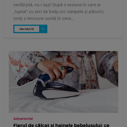
nesfârșită, nu-i așa? După o sesiune în care ai
„luptat” cu zeci de body-uri, salopete și păturici,
simți o tensiune surdă în zona...
MAI MULTE
Advertorial
Fierul de călcat și hainele bebelușului: ce