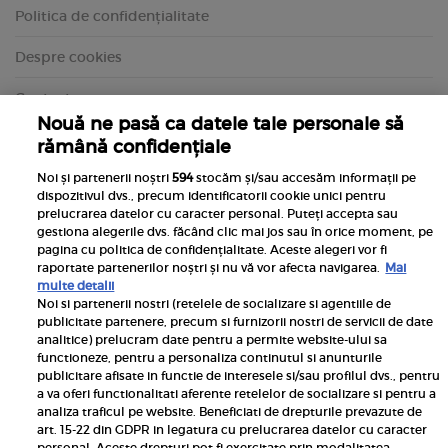
Politica de confidențialitate
Despre cookies
Contact
Nouă ne pasă ca datele tale personale să
rămână confidențiale
Noi și partenerii noștri
594
stocăm și/sau accesăm informații pe
dispozitivul dvs., precum identificatorii cookie unici pentru
prelucrarea datelor cu caracter personal. Puteți accepta sau
gestiona alegerile dvs. făcând clic mai jos sau în orice moment, pe
pagina cu politica de confidențialitate. Aceste alegeri vor fi
raportate partenerilor noștri și nu vă vor afecta navigarea.
Mai
multe detalii
Noi si partenerii nostri (retelele de socializare si agentiile de
publicitate partenere, precum si furnizorii nostri de servicii de date
Inscrie-te la newsletterul UNICA
analitice) prelucram date pentru a permite website-ului sa
functioneze, pentru a personaliza continutul si anunturile
publicitare afisate in functie de interesele si/sau profilul dvs., pentru
a va oferi functionalitati aferente retelelor de socializare si pentru a
analiza traficul pe website. Beneficiati de drepturile prevazute de
art. 15-22 din GDPR in legatura cu prelucrarea datelor cu caracter
personal. Aceste drepturi pot fi exercitate prin modalitatea