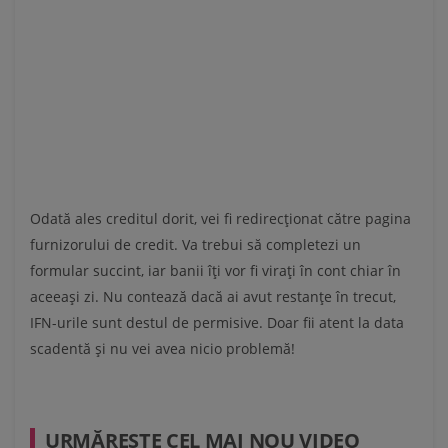
Odată ales creditul dorit, vei fi redirecționat către pagina
furnizorului de credit. Va trebui să completezi un
formular succint, iar banii îți vor fi virați în cont chiar în
aceeași zi. Nu contează dacă ai avut restanțe în trecut,
IFN-urile sunt destul de permisive. Doar fii atent la data
scadentă și nu vei avea nicio problemă!
URMĂREŞTE CEL MAI NOU VIDEO