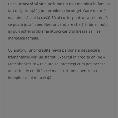
Dacă urmează să vină pe lume un nou membru în familia
ta, cu siguranță îți pui problema locuinței. Oare nu ar fi
mai bine să stai la casă? Să ai curte, pentru ca cel mic să
se poată juca în aer liber oricând are chef? Ei bine, mulți
își pun astfel problema atunci când urmează să li se
mărească familia.
Cu ajutorul unor
credite nevoi personale nebancare
,
frământările vor lua sfârșit! Expertul în credite online –
Matchbanker.ro – te ajută să întețelegi cum poți accesa
un astfel de credit în cel mai scurt timp, pentru a-ți
îndeplini visul de-o viață!