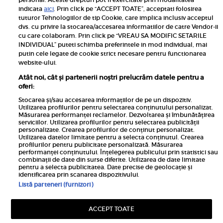
Pariază responsabil! Decizia ONJN nr. 821/25.09.2025.
indicata
aici
. Prin click pe “ACCEPT TOATE”, acceptati folosirea
Jocurile de noroc sunt interzise minorilor.
tuturor Tehnologiilor de tip Cookie, care implica inclusiv acceptul
dvs. cu privire la stocarea/accesarea informatiilor de catre Vendor-ii
Links
cu care colaboram. Prin click pe “VREAU SA MODIFIC SETARILE
INDIVIDUAL” puteti schimba preferintele in mod individual, mai
putin cele legate de cookie strict necesare pentru functionarea
Calculator sarcina
website-ului.
Unica
Atât noi, cât și partenerii noștri prelucrăm datele pentru a
Rețete
oferi:
Libertatea
Stocarea și/sau accesarea informațiilor de pe un dispozitiv.
Utilizarea profilurilor pentru selectarea conținutului personalizat.
Viva
Măsurarea performanței reclamelor. Dezvoltarea și îmbunătățirea
serviciilor. Utilizarea profilurilor pentru selectarea publicității
Libertatea pentru femei
personalizate. Crearea profilurilor de conținut personalizat.
Utilizarea datelor limitate pentru a selecta conținutul. Crearea
Elle
profilurilor pentru publicitate personalizată. Măsurarea
performanței conținutului. Înțelegerea publicului prin statistici sau
Avantaje
combinații de date din surse diferite. Utilizarea de date limitate
pentru a selecta publicitatea. Date precise de geolocație și
identificarea prin scanarea dispozitivului.
Listă parteneri (furnizori)
ACCEPT TOATE