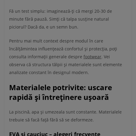
Fă un test simplu: imaginează-ți că mergi 20-30 de
minute fără pauză. Simți că talpa susține natural
piciorul? Dacă da, e un semn bun.
Pentru mai mult context despre modul în care
încălțămintea influențează confortul și protecția, poți
consulta informații generale despre
footwear
. Vei
observa că structura tălpii și materialele sunt elemente
analizate constant în designul modern.
Materialele potrivite: uscare
rapidă și întreținere ușoară
La piscină, apa și umezeala sunt constante. Materialele
trebuie să facă față fără să se deformeze.
EVA și cauciuc – alegeri frecvente