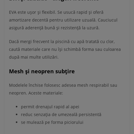
EVA este ușor și flexibil. Se usucă rapid și oferă
amortizare decentă pentru utilizare uzuală. Cauciucul
asigură aderență bună și rezistență la uzură.
Dacă mergi frecvent la piscină cu apă tratată cu clor,
caută materiale care nu își schimbă forma sau culoarea
după mai multe utilizări.
Mesh și neopren subțire
Modelele închise folosesc adesea mesh respirabil sau
neopren. Aceste materiale:
permit drenajul rapid al apei
reduc senzația de umezeală persistentă
se mulează pe forma piciorului