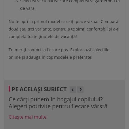
Selectează culoarea care completează garderoba ta
de vară.
Nu te opri la primul model care îți place vizual. Compară
două sau trei variante, pentru a te simți confortabil și a-ți
completa toate ținutele de vacanță!
Tu meriți confort la fiecare pas. Explorează colecțiile
online și adaugă în coș modelele preferate!
PE ACELAȘI SUBIECT
Ce cărți punem în bagajul copilului?
40 
Alegeri potrivite pentru fiecare vârstă
de 
Citește mai multe
Cit