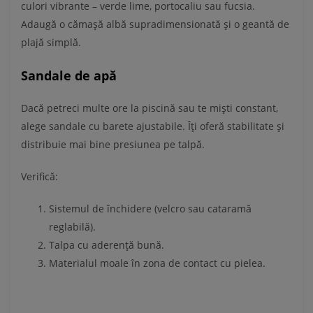
culori vibrante – verde lime, portocaliu sau fucsia.
Adaugă o cămașă albă supradimensionată și o geantă de
plajă simplă.
Sandale de apă
Dacă petreci multe ore la piscină sau te miști constant,
alege sandale cu barete ajustabile. Îți oferă stabilitate și
distribuie mai bine presiunea pe talpă.
Verifică:
Sistemul de închidere (velcro sau cataramă
reglabilă).
Talpa cu aderență bună.
Materialul moale în zona de contact cu pielea.