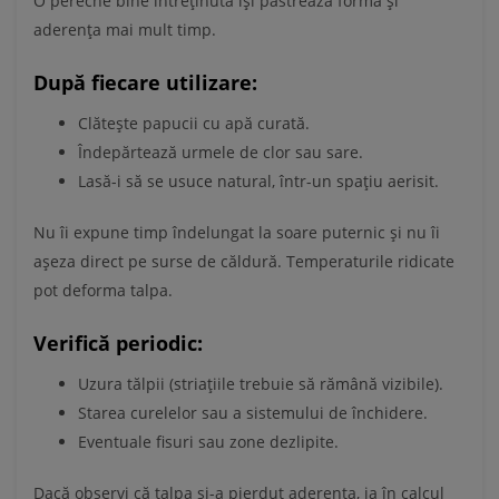
O pereche bine întreținută își păstrează forma și
aderența mai mult timp.
După fiecare utilizare:
Clătește papucii cu apă curată.
Îndepărtează urmele de clor sau sare.
Lasă-i să se usuce natural, într-un spațiu aerisit.
Nu îi expune timp îndelungat la soare puternic și nu îi
așeza direct pe surse de căldură. Temperaturile ridicate
pot deforma talpa.
Verifică periodic:
Uzura tălpii (striațiile trebuie să rămână vizibile).
Starea curelelor sau a sistemului de închidere.
Eventuale fisuri sau zone dezlipite.
Dacă observi că talpa și-a pierdut aderența, ia în calcul