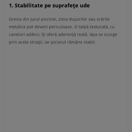
1. Stabilitate pe suprafețe ude
Gresia din jurul piscinei, zona dușurilor sau scările
metalice pot deveni periculoase. O talpă texturată, cu
caneluri adânci, îți oferă aderență reală. Apa se scurge
prin acele striații, iar piciorul rămâne stabil.