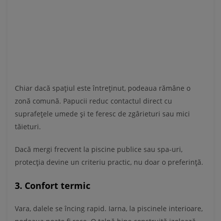
Chiar dacă spațiul este întreținut, podeaua rămâne o
zonă comună. Papucii reduc contactul direct cu
suprafețele umede și te feresc de zgârieturi sau mici
tăieturi.
Dacă mergi frecvent la piscine publice sau spa-uri,
protecția devine un criteriu practic, nu doar o preferință.
3. Confort termic
Vara, dalele se încing rapid. Iarna, la piscinele interioare,