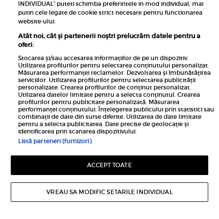
INDIVIDUAL” puteti schimba preferintele in mod individual, mai
putin cele legate de cookie strict necesare pentru functionarea
website-ului.
Advertorial
Atât noi, cât și partenerii noștri prelucrăm datele pentru a
Vara, anotimpul schimbărilor sănătoase: 5
oferi:
motive pentru care îți este mai ușor să
Stocarea și/sau accesarea informațiilor de pe un dispozitiv.
ajungi la greutatea dorită
Utilizarea profilurilor pentru selectarea conținutului personalizat.
Măsurarea performanței reclamelor. Dezvoltarea și îmbunătățirea
Pentru multe persoane, vara este mai mult decât
serviciilor. Utilizarea profilurilor pentru selectarea publicității
personalizate. Crearea profilurilor de conținut personalizat.
sezonul concediilor și al zilelor petrecute în aer
Utilizarea datelor limitate pentru a selecta conținutul. Crearea
liber. Este și perioada în care organismul răspunde
profilurilor pentru publicitate personalizată. Măsurarea
performanței conținutului. Înțelegerea publicului prin statistici sau
mai ușor la schimbările sănătoase ale...
combinații de date din surse diferite. Utilizarea de date limitate
pentru a selecta publicitatea. Date precise de geolocație și
identificarea prin scanarea dispozitivului.
MAI MULTE
Listă parteneri (furnizori)
ACCEPT TOATE
VREAU SA MODIFIC SETARILE INDIVIDUAL