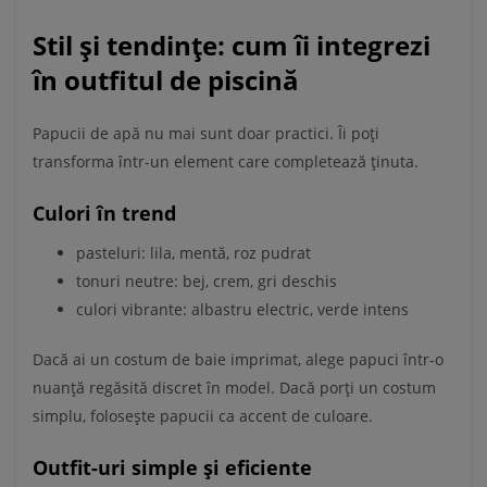
Stil și tendințe: cum îi integrezi
în outfitul de piscină
Papucii de apă nu mai sunt doar practici. Îi poți
transforma într-un element care completează ținuta.
Culori în trend
pasteluri: lila, mentă, roz pudrat
tonuri neutre: bej, crem, gri deschis
culori vibrante: albastru electric, verde intens
Dacă ai un costum de baie imprimat, alege papuci într-o
nuanță regăsită discret în model. Dacă porți un costum
simplu, folosește papucii ca accent de culoare.
Outfit-uri simple și eficiente