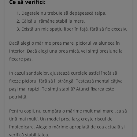
Ce să verifici:
Degetele nu trebuie să depășească talpa.
Călcâiul rămâne stabil la mers.
Există un mic spațiu liber în față, fără să fie excesiv.
Dacă alegi o mărime prea mare, piciorul va aluneca în
interior. Dacă alegi una prea mică, vei simți presiune la
fiecare pas.
În cazul sandalelor, ajustează curelele astfel încât să
fixeze piciorul fără să îl strângă. Testează mental câțiva
pași mai rapizi. Te simți stabilă? Atunci fixarea este
potrivită.
Pentru copii, nu cumpăra o mărime mult mai mare „ca să
țină mai mult'. Un model prea larg crește riscul de
împiedicare. Alege o mărime apropiată de cea actuală și
verifică stabilitatea.