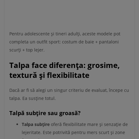
Pentru adolescente și tineri adulți, aceste modele pot
completa un outfit sport: costum de baie + pantaloni
scurți + top lejer.
Talpa face diferența: grosime,
textură și flexibilitate
Dacă ar fi să alegi un singur criteriu de evaluat, începe cu
talpa. Ea susține totul.
Talpă subțire sau groasă?
Talpa subțire
oferă flexibilitate mare și senzație de
lejeritate. Este potrivită pentru mers scurt și zone