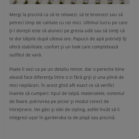
Mergi la piscină ca să te relaxezi, să te bronzezi sau să
petreci timp de calitate cu cei mici. Ultimul lucru pe care
ți-l dorești este să aluneci pe gresia udă sau să simți că
te dor tălpile după câteva ore. Papucii de apă potriviți îți
oferă stabilitate, confort și un look care completează
outfitul de vară.
Poate îi vezi ca pe un detaliu minor, dar o pereche bine
aleasă face diferența între o zi fără griji și una plină de
mici neplăceri. În acest ghid afli exact ce să verifici
înainte să cumperi: tipul de talpă, materialele, sistemul
de fixare, potrivirea pe picior și modul corect de
întreținere. Vei găsi și idei de styling, astfel încât să îi
integrezi ușor în garderoba ta de plajă sau piscină.