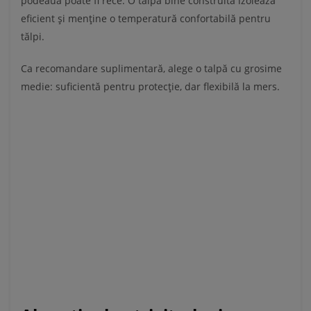
podeaua poate fi rece. O talpă bine construită izolează
eficient și menține o temperatură confortabilă pentru
tălpi.
Ca recomandare suplimentară, alege o talpă cu grosime
medie: suficientă pentru protecție, dar flexibilă la mers.