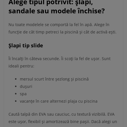
Alege tipul potrivit: șlapi,
sandale sau modele închise?
Nu toate modelele se comportă la fel în apă. Alege în
funcție de cât timp petreci la piscină și cât de activă ești.
Șlapi tip slide
Îi încalți în câteva secunde. Îi scoți la fel de ușor. Sunt
ideali pentru:
mersul scurt între șezlong și piscină
dușuri
spa
vacanțe în care alternezi plaja cu piscina
Caută talpă din EVA sau cauciuc, cu textură vizibilă. EVA
este ușor, flexibil și amortizează bine pașii. Dacă alegi un