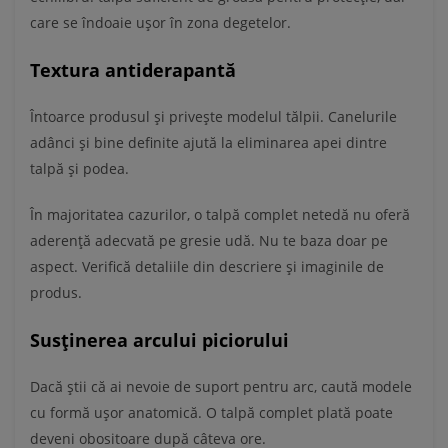
care se îndoaie ușor în zona degetelor.
Textura antiderapantă
Întoarce produsul și privește modelul tălpii. Canelurile
adânci și bine definite ajută la eliminarea apei dintre
talpă și podea.
În majoritatea cazurilor, o talpă complet netedă nu oferă
aderență adecvată pe gresie udă. Nu te baza doar pe
aspect. Verifică detaliile din descriere și imaginile de
produs.
Susținerea arcului piciorului
Dacă știi că ai nevoie de suport pentru arc, caută modele
cu formă ușor anatomică. O talpă complet plată poate
deveni obositoare după câteva ore.