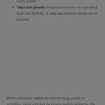
foarte plane.
Talpa mai groasă
protejează mai bine de suprafețe
dure sau fierbinți. O alegi dacă petreci multe ore în
picioare.
Pentru rezultate stabile pe termen lung, caută un
echilibru: talpă suficient de groasă pentru protecție, dar