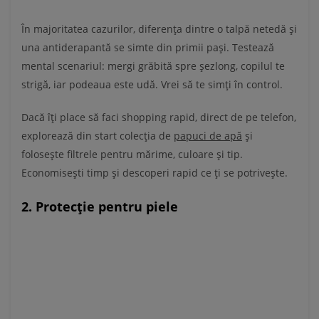
În majoritatea cazurilor, diferența dintre o talpă netedă și
una antiderapantă se simte din primii pași. Testează
mental scenariul: mergi grăbită spre șezlong, copilul te
strigă, iar podeaua este udă. Vrei să te simți în control.
Dacă îți place să faci shopping rapid, direct de pe telefon,
explorează din start colecția de
papuci de apă
și
folosește filtrele pentru mărime, culoare și tip.
Economisești timp și descoperi rapid ce ți se potrivește.
2. Protecție pentru piele