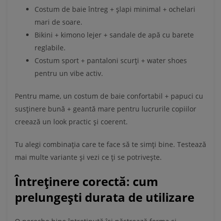
Costum de baie întreg + șlapi minimal + ochelari
mari de soare.
Bikini + kimono lejer + sandale de apă cu barete
reglabile.
Costum sport + pantaloni scurți + water shoes
pentru un vibe activ.
Pentru mame, un costum de baie confortabil + papuci cu
susținere bună + geantă mare pentru lucrurile copiilor
creează un look practic și coerent.
Tu alegi combinația care te face să te simți bine. Testează
mai multe variante și vezi ce ți se potrivește.
Întreținere corectă: cum
prelungești durata de utilizare