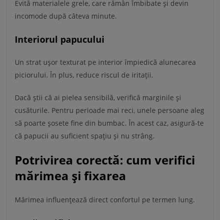
Evită materialele grele, care rămân îmbibate și devin
incomode după câteva minute.
Interiorul papucului
Un strat ușor texturat pe interior împiedică alunecarea
piciorului. În plus, reduce riscul de iritații.
Dacă știi că ai pielea sensibilă, verifică marginile și
cusăturile. Pentru perioade mai reci, unele persoane aleg
să poarte șosete fine din bumbac. În acest caz, asigură-te
că papucii au suficient spațiu și nu strâng.
Potrivirea corectă: cum verifici
mărimea și fixarea
Mărimea influențează direct confortul pe termen lung.