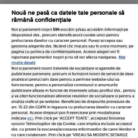
Nouă ne pasă ca datele tale personale să
rămână confidențiale
Noi și partenerii noștri
594
stocăm și/sau accesăm informații pe
dispozitivul dvs., precum identificatorii cookie unici pentru
prelucrarea datelor cu caracter personal. Puteți accepta sau
gestiona alegerile dvs. făcând clic mai jos sau în orice moment, pe
pagina cu politica de confidențialitate. Aceste alegeri vor fi
raportate partenerilor noștri și nu vă vor afecta navigarea.
Mai
multe detalii
MAI MULTE DIN ADVERTORIAL
Noi si partenerii nostri (retelele de socializare si agentiile de
publicitate partenere, precum si furnizorii nostri de servicii de date
analitice) prelucram date pentru a permite website-ului sa
functioneze, pentru a personaliza continutul si anunturile
publicitare afisate in functie de interesele si/sau profilul dvs., pentru
a va oferi functionalitati aferente retelelor de socializare si pentru a
analiza traficul pe website. Beneficiati de drepturile prevazute de
art. 15-22 din GDPR in legatura cu prelucrarea datelor cu caracter
personal. Aceste drepturi pot fi exercitate prin modalitatea
indicata
aici
. Prin click pe “ACCEPT TOATE”, acceptati folosirea
tuturor Tehnologiilor de tip Cookie, care implica inclusiv acceptul
dvs. cu privire la stocarea/accesarea informatiilor de catre Vendor-ii
cu care colaboram. Prin click pe “VREAU SA MODIFIC SETARILE