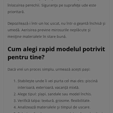
înlocuirea perechii. Siguranța pe suprafețe ude este
prioritară.
Depozitează-i într-un loc uscat, nu într-o geantă închisă și
umedă. Aerisirea previne mirosurile neplăcute și
menține materialele în stare bună.
Cum alegi rapid modelul potrivit
pentru tine?
Dacă vrei un proces simplu, urmează acești pași:
Stabilește unde îi vei purta cel mai des: piscină
interioară, exterioară, vacanță mixtă.
Alege tipul: șlapi, sandale sau model închis.
Verifică talpa: textură, grosime, flexibilitate.
Analizează materialele și timpul de uscare.