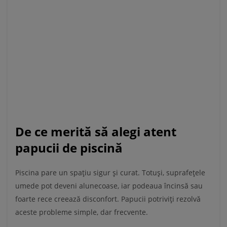
De ce merită să alegi atent
papucii de piscină
Piscina pare un spațiu sigur și curat. Totuși, suprafețele
umede pot deveni alunecoase, iar podeaua încinsă sau
foarte rece creează disconfort. Papucii potriviți rezolvă
aceste probleme simple, dar frecvente.