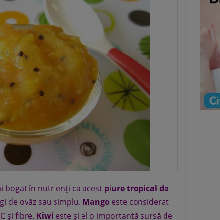
 bogat în nutrienţi ca acest
piure tropical de
ulgi de ovăz sau simplu.
Mango
este considerat
C şi fibre.
Kiwi
este şi el o importantă sursă de