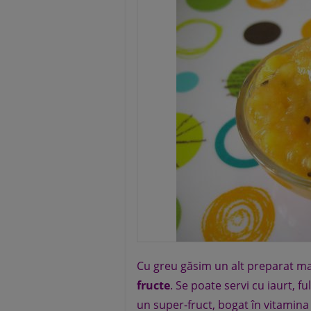
Cu greu găsim un alt preparat mai
fructe
. Se poate servi cu iaurt, f
un super-fruct, bogat în vitamina 