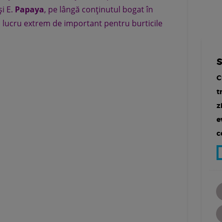
şi E.
Papaya
, pe lângă conţinutul bogat în
e, lucru extrem de important pentru burticile
C
t
z
e
c