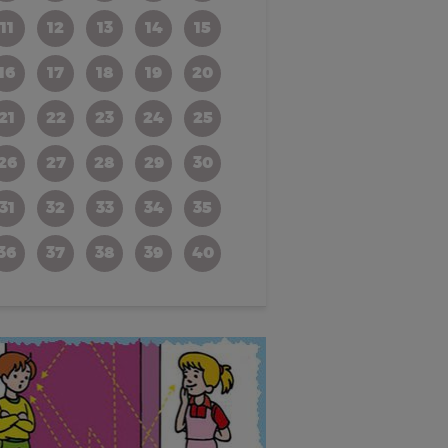
11
12
13
14
15
16
17
18
19
20
21
22
23
24
25
26
27
28
29
30
31
32
33
34
35
36
37
38
39
40