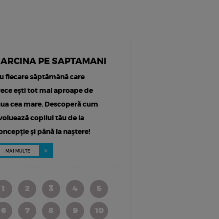
SARCINA PE SAPTAMANI
u fiecare săptămână care
rece ești tot mai aproape de
iua cea mare. Descoperă cum
voluează copilul tău de la
oncepție și până la naștere!
MAI MULTE
1
2
3
4
5
6
7
8
9
10