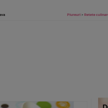
ava
Piureuri
>
Retete culinar