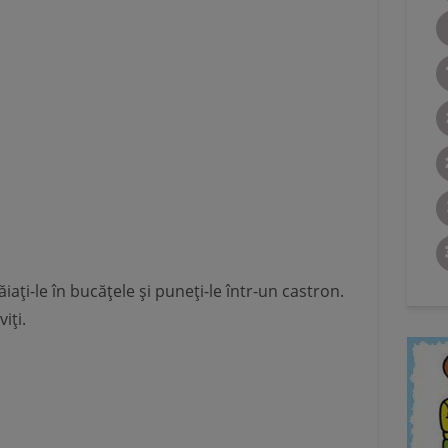
tăiaţi-le în bucăţele şi puneţi-le într-un castron.
iţi.