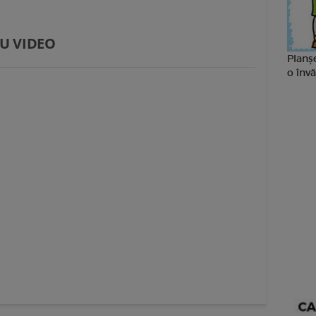
U VIDEO
Planșe
o învă