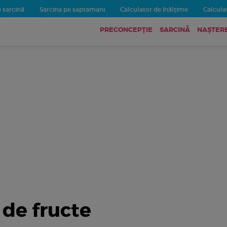
 sarcină
Sarcina pe saptamani
Calculator de înălțime
Calculat
PRECONCEPȚIE
SARCINĂ
NAȘTER
 de fructe