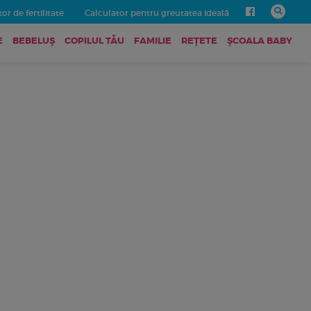
or de fertilitate
Calculator pentru greutatea ideală
E
BEBELUŞ
COPILUL TĂU
FAMILIE
REȚETE
ȘCOALA BABY