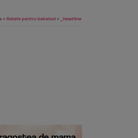
e
>
Retete pentru bebelusi
>
_headline