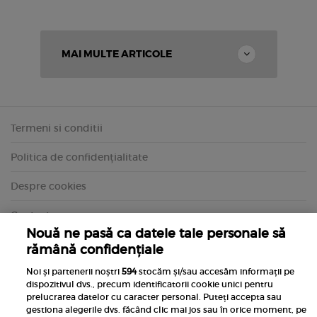
MAI MULTE ARTICOLE
Termeni si conditii
Politica de confidențialitate
Despre cookies
Contact
Nouă ne pasă ca datele tale personale să
rămână confidențiale
Noi și partenerii noștri
594
stocăm și/sau accesăm informații pe
dispozitivul dvs., precum identificatorii cookie unici pentru
prelucrarea datelor cu caracter personal. Puteți accepta sau
gestiona alegerile dvs. făcând clic mai jos sau în orice moment, pe