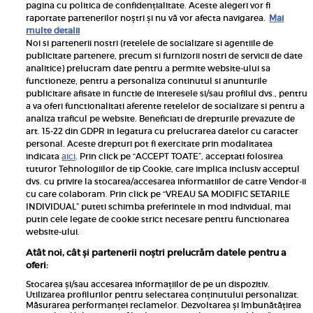
pagina cu politica de confidențialitate. Aceste alegeri vor fi
raportate partenerilor noștri și nu vă vor afecta navigarea.
Mai
multe detalii
Noi si partenerii nostri (retelele de socializare si agentiile de
publicitate partenere, precum si furnizorii nostri de servicii de date
Inscrie-te la newsletterul UNICA
analitice) prelucram date pentru a permite website-ului sa
functioneze, pentru a personaliza continutul si anunturile
publicitare afisate in functie de interesele si/sau profilul dvs., pentru
a va oferi functionalitati aferente retelelor de socializare si pentru a
analiza traficul pe website. Beneficiati de drepturile prevazute de
art. 15-22 din GDPR in legatura cu prelucrarea datelor cu caracter
personal. Aceste drepturi pot fi exercitate prin modalitatea
Pariază responsabil! Decizia ONJN nr. 821/25.09.2025.
indicata
aici
. Prin click pe “ACCEPT TOATE”, acceptati folosirea
Jocurile de noroc sunt interzise minorilor.
tuturor Tehnologiilor de tip Cookie, care implica inclusiv acceptul
dvs. cu privire la stocarea/accesarea informatiilor de catre Vendor-ii
Links
cu care colaboram. Prin click pe “VREAU SA MODIFIC SETARILE
INDIVIDUAL” puteti schimba preferintele in mod individual, mai
putin cele legate de cookie strict necesare pentru functionarea
Calculator sarcina
website-ului.
Unica
Atât noi, cât și partenerii noștri prelucrăm datele pentru a
Rețete
oferi:
Libertatea
Stocarea și/sau accesarea informațiilor de pe un dispozitiv.
Utilizarea profilurilor pentru selectarea conținutului personalizat.
Viva
Măsurarea performanței reclamelor. Dezvoltarea și îmbunătățirea