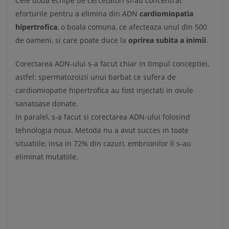
Cele doua echipe de cercetatori si-au concentrat
eforturile pentru a elimina din ADN
cardiomiopatia
hipertrofica
, o boala comuna, ce afecteaza unul din 500
de oameni, si care poate duce la
oprirea subita a inimii
.
Corectarea ADN-ului s-a facut chiar in timpul conceptiei,
astfel: spermatozoizii unui barbat ce sufera de
cardiomiopatie hipertrofica au fost injectati in ovule
sanatoase donate.
In paralel, s-a facut si corectarea ADN-ului folosind
tehnologia noua. Metoda nu a avut succes in toate
situatiile, insa in 72% din cazuri, embrionilor li s-au
eliminat mutatiile.