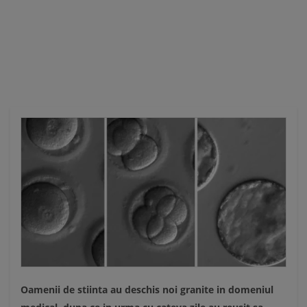
Ă
Oamenii de stiinta au deschis noi granite in domeniul