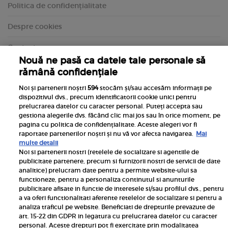
Politica de confidențialitate
Despre cookies
Contact
Nouă ne pasă ca datele tale personale să
rămână confidențiale
Noi și partenerii noștri
594
stocăm și/sau accesăm informații pe
dispozitivul dvs., precum identificatorii cookie unici pentru
prelucrarea datelor cu caracter personal. Puteți accepta sau
gestiona alegerile dvs. făcând clic mai jos sau în orice moment, pe
pagina cu politica de confidențialitate. Aceste alegeri vor fi
raportate partenerilor noștri și nu vă vor afecta navigarea.
Mai
multe detalii
Noi si partenerii nostri (retelele de socializare si agentiile de
publicitate partenere, precum si furnizorii nostri de servicii de date
Inscrie-te la newsletterul UNICA
analitice) prelucram date pentru a permite website-ului sa
functioneze, pentru a personaliza continutul si anunturile
publicitare afisate in functie de interesele si/sau profilul dvs., pentru
a va oferi functionalitati aferente retelelor de socializare si pentru a
analiza traficul pe website. Beneficiati de drepturile prevazute de
art. 15-22 din GDPR in legatura cu prelucrarea datelor cu caracter
personal. Aceste drepturi pot fi exercitate prin modalitatea
Pariază responsabil! Decizia ONJN nr. 821/25.09.2025.