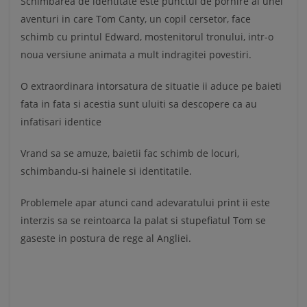
Schimbarea de identitate este punctul de pornire al unei
aventuri in care Tom Canty, un copil cersetor, face
schimb cu printul Edward, mostenitorul tronului, intr-o
noua versiune animata a mult indragitei povestiri.
O extraordinara intorsatura de situatie ii aduce pe baieti
fata in fata si acestia sunt uluiti sa descopere ca au
infatisari identice
Vrand sa se amuze, baietii fac schimb de locuri,
schimbandu-si hainele si identitatile.
Problemele apar atunci cand adevaratului print ii este
interzis sa se reintoarca la palat si stupefiatul Tom se
gaseste in postura de rege al Angliei.