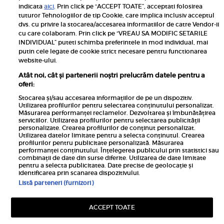
indicata
aici
. Prin click pe “ACCEPT TOATE”, acceptati folosirea
Jocurile de noroc sunt interzise minorilor.
tuturor Tehnologiilor de tip Cookie, care implica inclusiv acceptul
dvs. cu privire la stocarea/accesarea informatiilor de catre Vendor-ii
Links
cu care colaboram. Prin click pe “VREAU SA MODIFIC SETARILE
INDIVIDUAL” puteti schimba preferintele in mod individual, mai
putin cele legate de cookie strict necesare pentru functionarea
Calculator sarcina
website-ului.
Unica
Atât noi, cât și partenerii noștri prelucrăm datele pentru a
Rețete
oferi:
Libertatea
Stocarea și/sau accesarea informațiilor de pe un dispozitiv.
Utilizarea profilurilor pentru selectarea conținutului personalizat.
Viva
Măsurarea performanței reclamelor. Dezvoltarea și îmbunătățirea
serviciilor. Utilizarea profilurilor pentru selectarea publicității
Libertatea pentru femei
personalizate. Crearea profilurilor de conținut personalizat.
Utilizarea datelor limitate pentru a selecta conținutul. Crearea
Elle
profilurilor pentru publicitate personalizată. Măsurarea
performanței conținutului. Înțelegerea publicului prin statistici sau
Avantaje
combinații de date din surse diferite. Utilizarea de date limitate
pentru a selecta publicitatea. Date precise de geolocație și
identificarea prin scanarea dispozitivului.
Listă parteneri (furnizori)
ACCEPT TOATE