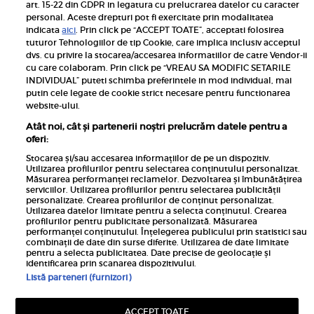
art. 15-22 din GDPR in legatura cu prelucrarea datelor cu caracter
personal. Aceste drepturi pot fi exercitate prin modalitatea
Pariază responsabil! Decizia ONJN nr. 821/25.09.2025.
indicata
aici
. Prin click pe “ACCEPT TOATE”, acceptati folosirea
Jocurile de noroc sunt interzise minorilor.
tuturor Tehnologiilor de tip Cookie, care implica inclusiv acceptul
dvs. cu privire la stocarea/accesarea informatiilor de catre Vendor-ii
Links
cu care colaboram. Prin click pe “VREAU SA MODIFIC SETARILE
INDIVIDUAL” puteti schimba preferintele in mod individual, mai
putin cele legate de cookie strict necesare pentru functionarea
Calculator sarcina
website-ului.
Unica
Atât noi, cât și partenerii noștri prelucrăm datele pentru a
Rețete
oferi:
Libertatea
Stocarea și/sau accesarea informațiilor de pe un dispozitiv.
Utilizarea profilurilor pentru selectarea conținutului personalizat.
Viva
Măsurarea performanței reclamelor. Dezvoltarea și îmbunătățirea
serviciilor. Utilizarea profilurilor pentru selectarea publicității
Libertatea pentru femei
personalizate. Crearea profilurilor de conținut personalizat.
Utilizarea datelor limitate pentru a selecta conținutul. Crearea
Elle
profilurilor pentru publicitate personalizată. Măsurarea
performanței conținutului. Înțelegerea publicului prin statistici sau
Avantaje
combinații de date din surse diferite. Utilizarea de date limitate
pentru a selecta publicitatea. Date precise de geolocație și
identificarea prin scanarea dispozitivului.
Listă parteneri (furnizori)
ACCEPT TOATE