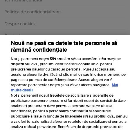
Termeni si conditii
Politica de confidențialitate
Despre cookies
Contact
Nouă ne pasă ca datele tale personale să
rămână confidențiale
Noi și partenerii noștri
594
stocăm și/sau accesăm informații pe
dispozitivul dvs., precum identificatorii cookie unici pentru
prelucrarea datelor cu caracter personal. Puteți accepta sau
gestiona alegerile dvs. făcând clic mai jos sau în orice moment, pe
pagina cu politica de confidențialitate. Aceste alegeri vor fi
raportate partenerilor noștri și nu vă vor afecta navigarea.
Mai
multe detalii
Noi si partenerii nostri (retelele de socializare si agentiile de
publicitate partenere, precum si furnizorii nostri de servicii de date
Inscrie-te la newsletterul UNICA
analitice) prelucram date pentru a permite website-ului sa
functioneze, pentru a personaliza continutul si anunturile
publicitare afisate in functie de interesele si/sau profilul dvs., pentru
a va oferi functionalitati aferente retelelor de socializare si pentru a
analiza traficul pe website. Beneficiati de drepturile prevazute de