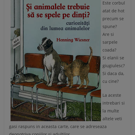
Este corbul
atat de hot
precum se
spune?
Are si
sarpele
coada?
Si elanii se
giugiulesc?
Si daca da,
cu cine?
La aceste
intrebari si
la multe
altele veti
gasi raspuns in aceasta carte, care se adreseaza
deopotriva copiilor si adultilor.