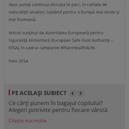
Apoi, puteți continua discuția în parc, în calitate de
naturaliști amatori, luptând pentru o Europă mai verde și
mai frumoasă.
Articol susținut de Autoritatea Europeană pentru
Siguranță Alimentară (European Safe Food Authority –
EFSA), în cadrul campaniei #PlantHealth4Life.
Foto: EFSA
PE ACELAȘI SUBIECT
40 de ani de Helloween. O nouă generație
7 b
de rock. Toate, la Rockstadt
pet
Citește mai multe
Cit