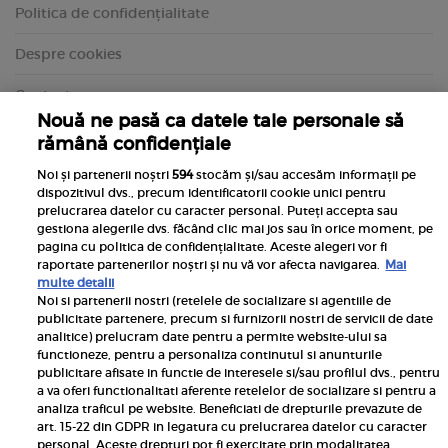
Politica de confidențialitate
Despre cookies
Contact
Nouă ne pasă ca datele tale personale să
rămână confidențiale
Noi și partenerii noștri
594
stocăm și/sau accesăm informații pe
dispozitivul dvs., precum identificatorii cookie unici pentru
prelucrarea datelor cu caracter personal. Puteți accepta sau
gestiona alegerile dvs. făcând clic mai jos sau în orice moment, pe
pagina cu politica de confidențialitate. Aceste alegeri vor fi
raportate partenerilor noștri și nu vă vor afecta navigarea.
Mai
multe detalii
Noi si partenerii nostri (retelele de socializare si agentiile de
publicitate partenere, precum si furnizorii nostri de servicii de date
Inscrie-te la newsletterul UNICA
analitice) prelucram date pentru a permite website-ului sa
functioneze, pentru a personaliza continutul si anunturile
publicitare afisate in functie de interesele si/sau profilul dvs., pentru
a va oferi functionalitati aferente retelelor de socializare si pentru a
analiza traficul pe website. Beneficiati de drepturile prevazute de
art. 15-22 din GDPR in legatura cu prelucrarea datelor cu caracter
personal. Aceste drepturi pot fi exercitate prin modalitatea