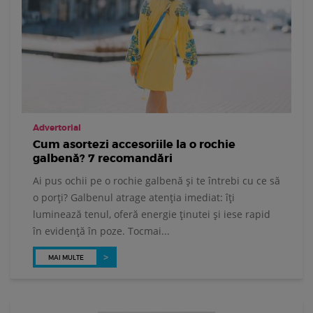
Advertorial
Cum asortezi accesoriile la o rochie
galbenă? 7 recomandări
Ai pus ochii pe o rochie galbenă și te întrebi cu ce să
o porți? Galbenul atrage atenția imediat: îți
luminează tenul, oferă energie ținutei și iese rapid
în evidență în poze. Tocmai...
MAI MULTE