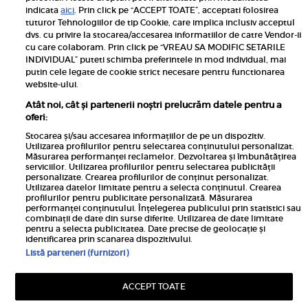
Pariază responsabil! Decizia ONJN nr. 821/25.09.2025.
indicata
aici
. Prin click pe “ACCEPT TOATE”, acceptati folosirea
Jocurile de noroc sunt interzise minorilor.
tuturor Tehnologiilor de tip Cookie, care implica inclusiv acceptul
dvs. cu privire la stocarea/accesarea informatiilor de catre Vendor-ii
Links
cu care colaboram. Prin click pe “VREAU SA MODIFIC SETARILE
INDIVIDUAL” puteti schimba preferintele in mod individual, mai
putin cele legate de cookie strict necesare pentru functionarea
Calculator sarcina
website-ului.
Unica
Atât noi, cât și partenerii noștri prelucrăm datele pentru a
Rețete
oferi:
Libertatea
Stocarea și/sau accesarea informațiilor de pe un dispozitiv.
Utilizarea profilurilor pentru selectarea conținutului personalizat.
Viva
Măsurarea performanței reclamelor. Dezvoltarea și îmbunătățirea
serviciilor. Utilizarea profilurilor pentru selectarea publicității
Libertatea pentru femei
personalizate. Crearea profilurilor de conținut personalizat.
Utilizarea datelor limitate pentru a selecta conținutul. Crearea
Elle
profilurilor pentru publicitate personalizată. Măsurarea
performanței conținutului. Înțelegerea publicului prin statistici sau
Avantaje
combinații de date din surse diferite. Utilizarea de date limitate
pentru a selecta publicitatea. Date precise de geolocație și
identificarea prin scanarea dispozitivului.
Listă parteneri (furnizori)
ACCEPT TOATE