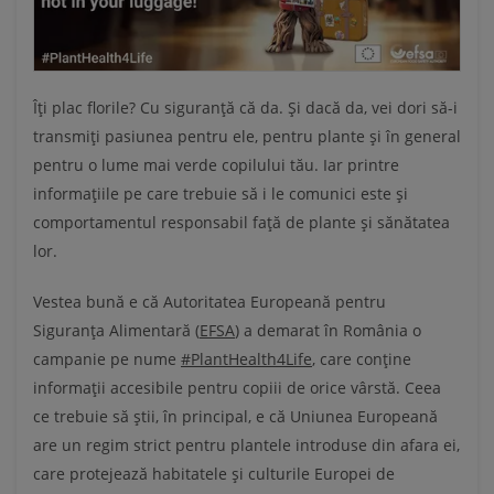
Îți plac florile? Cu siguranță că da. Și dacă da, vei dori să-i
transmiți pasiunea pentru ele, pentru plante și în general
Ă
pentru o lume mai verde copilului tău. Iar printre
informațiile pe care trebuie să i le comunici este și
comportamentul responsabil față de plante și sănătatea
lor.
Vestea bună e că Autoritatea Europeană pentru
Siguranța Alimentară (
EFSA
) a demarat în România o
campanie pe nume
#PlantHealth4Life
, care conține
informații accesibile pentru copiii de orice vârstă. Ceea
ce trebuie să știi, în principal, e că Uniunea Europeană
are un regim strict pentru plantele introduse din afara ei,
care protejează habitatele și culturile Europei de