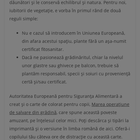
dăunători și le conservă echilibrul și natura. Pentru noi,
iubitorii de vegetație, e vorba în primul rând de două
reguli simple:
Nu e cazul să introducem în Uniunea Europeană,
din afara acestui spațiu, plante fără un așa-numit
certificat fitosanitar.
Dacă ne pasionează grădinăritul, chiar la nivelul
unor glastre sau ghivece pe balcon, trebuie să
plantăm responsabil, specii și soiuri cu proveniență
certă și/sau certificat.
Autoritatea Europeană pentru Siguranța Alimentară a
creat și o carte de colorat pentru copii,
Marea operațiune
de salvare din grădină
, care spune această poveste
amuzant, pe înțelesul celor mici. Poți descărca și tipări la
imprimantă și o versiune în limba română de aici. Oferă-i
copilului tău câteva ore de distracție cu această carte.