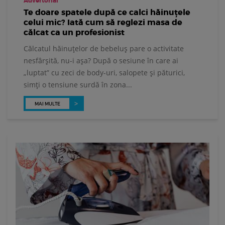
Advertorial
Te doare spatele după ce calci hăinuțele
celui mic? Iată cum să reglezi masa de
călcat ca un profesionist
Călcatul hăinuțelor de bebeluș pare o activitate
nesfârșită, nu-i așa? După o sesiune în care ai
„luptat” cu zeci de body-uri, salopete și păturici,
simți o tensiune surdă în zona...
MAI MULTE