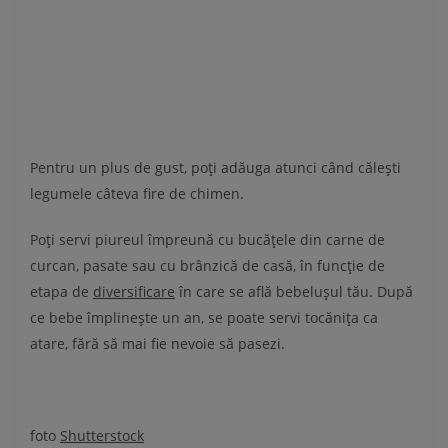
Pentru un plus de gust, poți adăuga atunci când călești
legumele câteva fire de chimen.
Poți servi piureul împreună cu bucățele din carne de
curcan, pasate sau cu brânzică de casă, în funcție de
etapa de
diversificare
în care se află bebelușul tău. După
ce bebe împlinește un an, se poate servi tocănița ca
atare, fără să mai fie nevoie să pasezi.
foto
Shutterstock