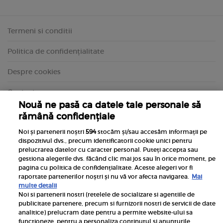
Termeni si conditii
Politica de confidențialitate
Despre cookies
Contact
Nouă ne pasă ca datele tale personale să
rămână confidențiale
Noi și partenerii noștri
594
stocăm și/sau accesăm informații pe
dispozitivul dvs., precum identificatorii cookie unici pentru
prelucrarea datelor cu caracter personal. Puteți accepta sau
gestiona alegerile dvs. făcând clic mai jos sau în orice moment, pe
pagina cu politica de confidențialitate. Aceste alegeri vor fi
raportate partenerilor noștri și nu vă vor afecta navigarea.
Mai
multe detalii
Noi si partenerii nostri (retelele de socializare si agentiile de
publicitate partenere, precum si furnizorii nostri de servicii de date
Inscrie-te la newsletterul UNICA
analitice) prelucram date pentru a permite website-ului sa
functioneze, pentru a personaliza continutul si anunturile