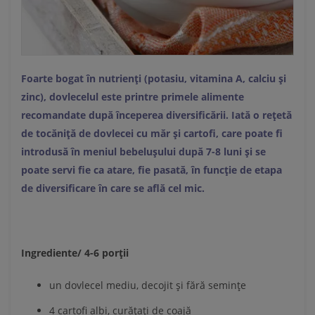
Foarte bogat în nutrienți (potasiu, vitamina A, calciu și
zinc), dovlecelul este printre primele alimente
recomandate după începerea diversificării. Iată o rețetă
de tocăniță de dovlecei cu măr și cartofi, care poate fi
introdusă în meniul bebelușului după 7-8 luni și se
poate servi fie ca atare, fie pasată, în funcție de etapa
de diversificare în care se află cel mic.
Ingrediente/ 4-6 porții
un dovlecel mediu, decojit și fără semințe
4 cartofi albi, curățați de coajă