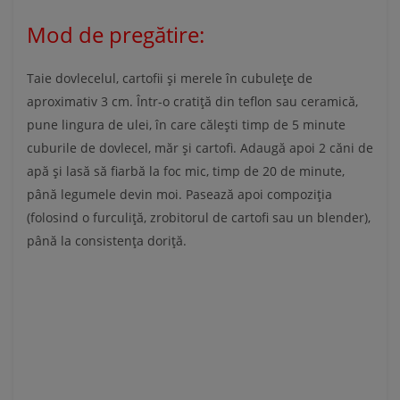
Mod de pregătire:
Taie dovlecelul, cartofii și merele în cubulețe de
aproximativ 3 cm. Într-o cratiță din teflon sau ceramică,
pune lingura de ulei, în care călești timp de 5 minute
cuburile de dovlecel, măr și cartofi. Adaugă apoi 2 căni de
apă și lasă să fiarbă la foc mic, timp de 20 de minute,
până legumele devin moi. Pasează apoi compoziția
(folosind o furculiță, zrobitorul de cartofi sau un blender),
până la consistența doriță.