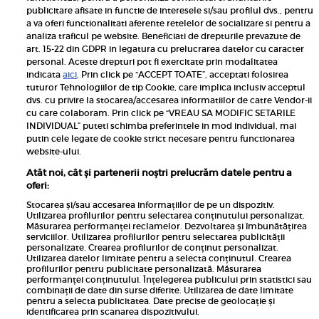
publicitare afisate in functie de interesele si/sau profilul dvs., pentru
a va oferi functionalitati aferente retelelor de socializare si pentru a
analiza traficul pe website. Beneficiati de drepturile prevazute de
art. 15-22 din GDPR in legatura cu prelucrarea datelor cu caracter
personal. Aceste drepturi pot fi exercitate prin modalitatea
Pariază responsabil! Decizia ONJN nr. 821/25.09.2025.
indicata
aici
. Prin click pe “ACCEPT TOATE”, acceptati folosirea
Jocurile de noroc sunt interzise minorilor.
tuturor Tehnologiilor de tip Cookie, care implica inclusiv acceptul
dvs. cu privire la stocarea/accesarea informatiilor de catre Vendor-ii
Links
cu care colaboram. Prin click pe “VREAU SA MODIFIC SETARILE
INDIVIDUAL” puteti schimba preferintele in mod individual, mai
putin cele legate de cookie strict necesare pentru functionarea
Calculator sarcina
website-ului.
Unica
Atât noi, cât și partenerii noștri prelucrăm datele pentru a
Rețete
oferi:
Libertatea
Stocarea și/sau accesarea informațiilor de pe un dispozitiv.
Utilizarea profilurilor pentru selectarea conținutului personalizat.
Viva
Măsurarea performanței reclamelor. Dezvoltarea și îmbunătățirea
serviciilor. Utilizarea profilurilor pentru selectarea publicității
Libertatea pentru femei
personalizate. Crearea profilurilor de conținut personalizat.
Utilizarea datelor limitate pentru a selecta conținutul. Crearea
Elle
profilurilor pentru publicitate personalizată. Măsurarea
performanței conținutului. Înțelegerea publicului prin statistici sau
Avantaje
combinații de date din surse diferite. Utilizarea de date limitate
pentru a selecta publicitatea. Date precise de geolocație și
identificarea prin scanarea dispozitivului.