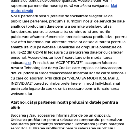
pagina cu politica de confidențialitate. Aceste alegeri vor fi
raportate partenerilor noștri și nu vă vor afecta navigarea.
Mai
multe detalii
Noi si partenerii nostri (retelele de socializare si agentiile de
publicitate partenere, precum si furnizorii nostri de servicii de date
Inscrie-te la newsletterul UNICA
analitice) prelucram date pentru a permite website-ului sa
functioneze, pentru a personaliza continutul si anunturile
publicitare afisate in functie de interesele si/sau profilul dvs., pentru
a va oferi functionalitati aferente retelelor de socializare si pentru a
analiza traficul pe website. Beneficiati de drepturile prevazute de
art. 15-22 din GDPR in legatura cu prelucrarea datelor cu caracter
personal. Aceste drepturi pot fi exercitate prin modalitatea
Pariază responsabil! Decizia ONJN nr. 821/25.09.2025.
indicata
aici
. Prin click pe “ACCEPT TOATE”, acceptati folosirea
Jocurile de noroc sunt interzise minorilor.
tuturor Tehnologiilor de tip Cookie, care implica inclusiv acceptul
dvs. cu privire la stocarea/accesarea informatiilor de catre Vendor-ii
Links
cu care colaboram. Prin click pe “VREAU SA MODIFIC SETARILE
INDIVIDUAL” puteti schimba preferintele in mod individual, mai
putin cele legate de cookie strict necesare pentru functionarea
Calculator sarcina
website-ului.
Unica
Atât noi, cât și partenerii noștri prelucrăm datele pentru a
Rețete
oferi:
Libertatea
Stocarea și/sau accesarea informațiilor de pe un dispozitiv.
Utilizarea profilurilor pentru selectarea conținutului personalizat.
Viva
Măsurarea performanței reclamelor. Dezvoltarea și îmbunătățirea
serviciilor. Utilizarea profilurilor pentru selectarea publicității