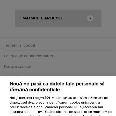
MAI MULTE ARTICOLE
Termeni si conditii
Politica de confidențialitate
Despre cookies
Contact
Nouă ne pasă ca datele tale personale să
rămână confidențiale
Noi și partenerii noștri
594
stocăm și/sau accesăm informații pe
dispozitivul dvs., precum identificatorii cookie unici pentru
prelucrarea datelor cu caracter personal. Puteți accepta sau
gestiona alegerile dvs. făcând clic mai jos sau în orice moment, pe