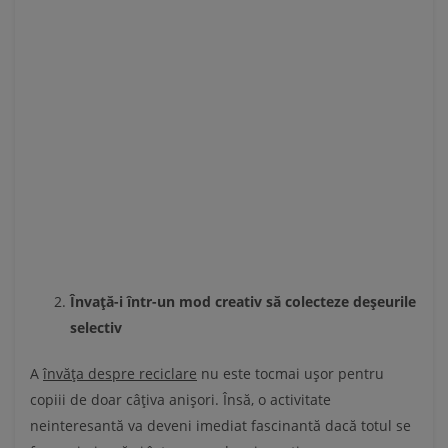
Învață-i într-un mod creativ să colecteze deșeurile
selectiv
A
învăța despre reciclare
nu este tocmai ușor pentru
copiii de doar câțiva anișori. Însă, o activitate
neinteresantă va deveni imediat fascinantă dacă totul se