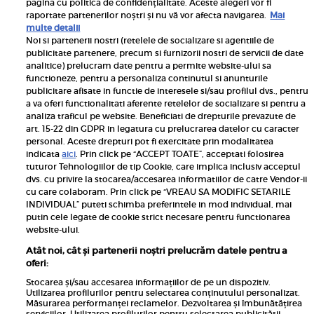
pagina cu politica de confidențialitate. Aceste alegeri vor fi
raportate partenerilor noștri și nu vă vor afecta navigarea.
Mai
multe detalii
Noi si partenerii nostri (retelele de socializare si agentiile de
publicitate partenere, precum si furnizorii nostri de servicii de date
Inscrie-te la newsletterul UNICA
analitice) prelucram date pentru a permite website-ului sa
functioneze, pentru a personaliza continutul si anunturile
publicitare afisate in functie de interesele si/sau profilul dvs., pentru
a va oferi functionalitati aferente retelelor de socializare si pentru a
analiza traficul pe website. Beneficiati de drepturile prevazute de
art. 15-22 din GDPR in legatura cu prelucrarea datelor cu caracter
personal. Aceste drepturi pot fi exercitate prin modalitatea
Pariază responsabil! Decizia ONJN nr. 821/25.09.2025.
indicata
aici
. Prin click pe “ACCEPT TOATE”, acceptati folosirea
Jocurile de noroc sunt interzise minorilor.
tuturor Tehnologiilor de tip Cookie, care implica inclusiv acceptul
dvs. cu privire la stocarea/accesarea informatiilor de catre Vendor-ii
Links
cu care colaboram. Prin click pe “VREAU SA MODIFIC SETARILE
INDIVIDUAL” puteti schimba preferintele in mod individual, mai
putin cele legate de cookie strict necesare pentru functionarea
Calculator sarcina
website-ului.
Unica
Atât noi, cât și partenerii noștri prelucrăm datele pentru a
Rețete
oferi:
Libertatea
Stocarea și/sau accesarea informațiilor de pe un dispozitiv.
Utilizarea profilurilor pentru selectarea conținutului personalizat.
Viva
Măsurarea performanței reclamelor. Dezvoltarea și îmbunătățirea
serviciilor. Utilizarea profilurilor pentru selectarea publicității