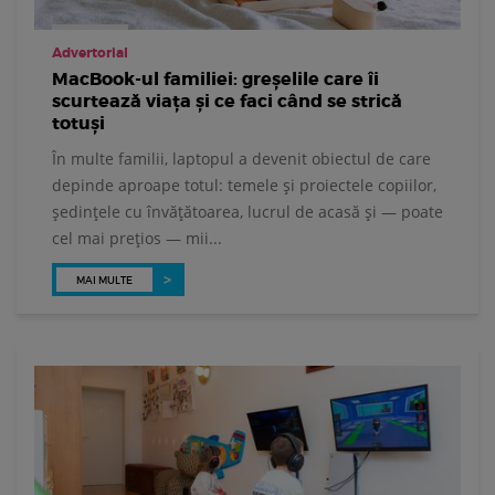
Advertorial
MacBook-ul familiei: greșelile care îi
scurtează viața și ce faci când se strică
totuși
În multe familii, laptopul a devenit obiectul de care
depinde aproape totul: temele și proiectele copiilor,
ședințele cu învățătoarea, lucrul de acasă și — poate
cel mai prețios — mii...
MAI MULTE