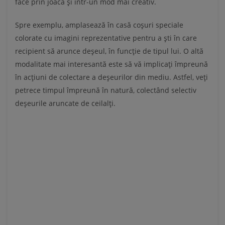
face prin joacă și într-un mod mai creativ.
Spre exemplu, amplasează în casă coșuri speciale
colorate cu imagini reprezentative pentru a ști în care
recipient să arunce deșeul, în funcție de tipul lui. O altă
modalitate mai interesantă este să vă implicați împreună
în acțiuni de colectare a deșeurilor din mediu. Astfel, veți
petrece timpul împreună în natură, colectând selectiv
deșeurile aruncate de ceilalți.