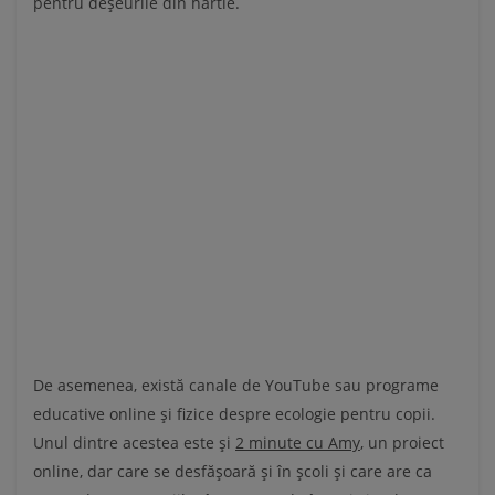
pentru deșeurile din hârtie.
De asemenea, există canale de YouTube sau programe
educative online și fizice despre ecologie pentru copii.
Unul dintre acestea este și
2 minute cu Amy
, un proiect
online, dar care se desfășoară și în școli și care are ca