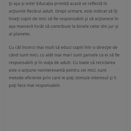
Și așa și este! Educația primită acasă se reflectă în
acțiunile fiecărui adult. Drept urmare, este indicat să îți
înveți copiii de mici să fie responsabili și să acționeze în
așa manieră încât să contribuie la binele celor din jur și
al planetei.
Cu cât încerci mai mult să educi copiii într-o direcție de
când sunt mici, cu atât mai mari sunt șansele ca ei să fie
responsabili și în viața de adult. Cu toate că reciclarea
este o acțiune neinteresantă pentru cei mici, sunt
metode eficiente prin care le poți stimula interesul și îi
poți face mai responsabili.