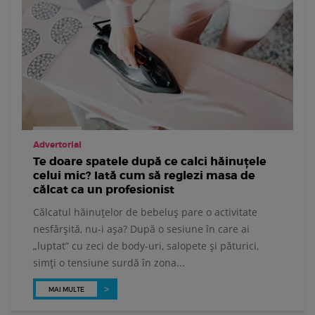
Advertorial
Te doare spatele după ce calci hăinuțele
celui mic? Iată cum să reglezi masa de
călcat ca un profesionist
Călcatul hăinuțelor de bebeluș pare o activitate
nesfârșită, nu-i așa? După o sesiune în care ai
„luptat” cu zeci de body-uri, salopete și păturici,
simți o tensiune surdă în zona...
MAI MULTE