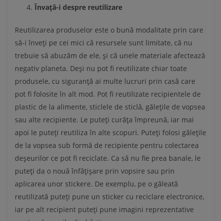
Învață-i despre reutilizare
Reutilizarea produselor este o bună modalitate prin care
să-i înveți pe cei mici că resursele sunt limitate, că nu
trebuie să abuzăm de ele, și că unele materiale afectează
negativ planeta. Deși nu pot fi reutilizate chiar toate
produsele, cu siguranță ai multe lucruri prin casă care
pot fi folosite în alt mod. Pot fi reutilizate recipientele de
plastic de la alimente, sticlele de sticlă, gălețile de vopsea
sau alte recipiente. Le puteți curăța împreună, iar mai
apoi le puteți reutiliza în alte scopuri. Puteți folosi gălețile
de la vopsea sub formă de recipiente pentru colectarea
deșeurilor ce pot fi reciclate. Ca să nu fie prea banale, le
puteți da o nouă înfățișare prin vopsire sau prin
aplicarea unor stickere. De exemplu, pe o găleată
reutilizată puteți pune un sticker cu reciclare electronice,
iar pe alt recipient puteți pune imagini reprezentative