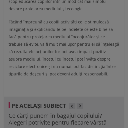
scop educarea copiilor într-un mod cât mai simplu
despre protejarea mediului și ecologie.
Făcând împreună cu copiii activități ce le stimulează
imaginația și explicându-le pe îndelete ce este bine să
facă pentru protejarea mediului înconjurător și ce
trebuie să evite, va fi mult mai ușor pentru ei să înțeleagă
că rezultatele acțiunilor lor pot avea impact pozitiv
asupra mediului. Încetul cu încetul pot învăța despre
reciclare electronice și nu numai, pot fac distincția între
tipurile de deșeuri și pot deveni adulți responsabili.
PE ACELAȘI SUBIECT
Ce cărți punem în bagajul copilului?
40 
Alegeri potrivite pentru fiecare vârstă
de 