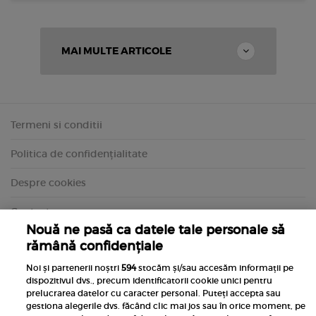
MAI MULTE ARTICOLE
Termeni si conditii
Politica de confidențialitate
Despre cookies
Contact
Nouă ne pasă ca datele tale personale să
rămână confidențiale
Noi și partenerii noștri
594
stocăm și/sau accesăm informații pe
dispozitivul dvs., precum identificatorii cookie unici pentru
prelucrarea datelor cu caracter personal. Puteți accepta sau
gestiona alegerile dvs. făcând clic mai jos sau în orice moment, pe