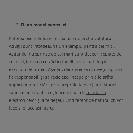
Fii un model pentru ei
Puterea exemplului este cea mai de preț învățătură.
Adulții sunt întotdeauna un exemplu pentru cei mici.
Acțiunile întreprinse de cei mari sunt deseori copiate de
cei mici, iar ceea ce văd în familie este luat drept
exemplu de urmat. Așadar, dacă vrei să îți înveți copiii să
fie responsabili și să recicleze, începe prin a le arăta
importanța reciclării prin propriile tale acțiuni. Atunci
când cei mici văd că ești preocupat de
reciclarea
electronicelor
și alte deșeuri, indiferent de natura lor, vor
face și ei același lucru.